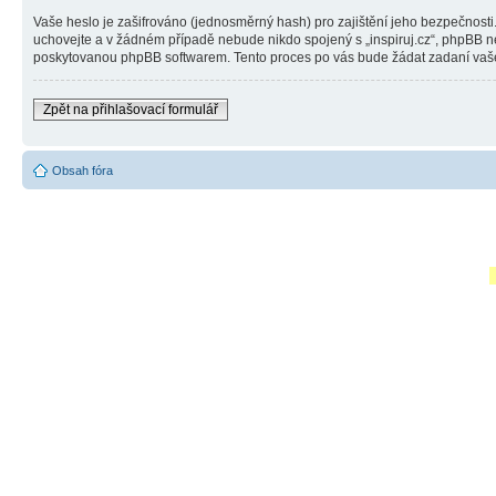
Vaše heslo je zašifrováno (jednosměrný hash) pro zajištění jeho bezpečnosti. 
uchovejte a v žádném případě nebude nikdo spojený s „inspiruj.cz“, phpBB ne
poskytovanou phpBB softwarem. Tento proces po vás bude žádat zadaní vašeh
Zpět na přihlašovací formulář
Obsah fóra