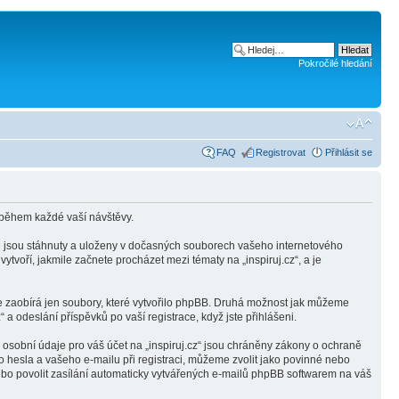
Pokročilé hledání
FAQ
Registrovat
Přihlásit se
 během každé vaší návštěvy.
ré jsou stáhnuty a uloženy v dočasných souborech vašeho internetového
ytvoří, jakmile začnete procházet mezi tématy na „inspiruj.cz“, a je
 se zaobírá jen soubory, které vytvořilo phpBB. Druhá možnost jak můžeme
a odeslání příspěvků po vaší registrace, když jste přihlášeni.
osobní údaje pro váš účet na „inspiruj.cz“ jsou chráněny zákony o ochraně
o hesla a vašeho e-mailu při registraci, můžeme zvolit jako povinné nebo
bo povolit zasílání automaticky vytvářených e-mailů phpBB softwarem na váš