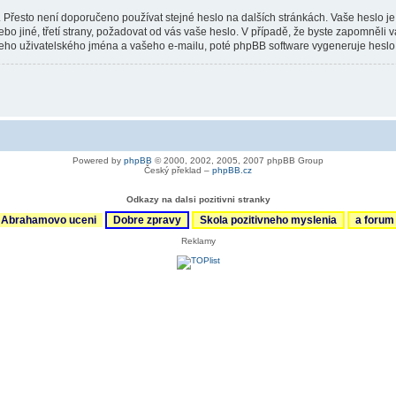
Přesto není doporučeno používat stejné heslo na dalších stránkách. Vaše heslo je pr
bo jiné, třetí strany, požadovat od vás vaše heslo. V případě, že byste zapomněli
o uživatelského jména a vašeho e-mailu, poté phpBB software vygeneruje heslo no
Powered by
phpBB
© 2000, 2002, 2005, 2007 phpBB Group
Český překlad –
phpBB.cz
Odkazy na dalsi pozitivni stranky
Abrahamovo uceni
Dobre zpravy
Skola pozitivneho myslenia
a foru
Reklamy