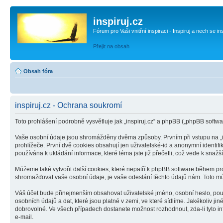
inspiruj.cz
Fórum pro Vaši vnitřní inspiraci - Inspiruj a nech se in
Přejít na obsah
Obsah fóra
inspiruj.cz - Ochrana soukromí
Toto prohlášení podrobně vysvětluje jak „inspiruj.cz“ a phpBB („phpBB sof
Vaše osobní údaje jsou shromážděny dvěma způsoby. Prvním při vstupu na „in
prohlížeče. První dvě cookies obsahují jen uživatelské-id a anonymní identifik
používána k ukládání informace, které téma jste již přečetli, což vede k sna
Můžeme také vytvořit další cookies, které nepatří k phpBB software během pr
shromažďovat vaše osobní údaje, je vaše odeslání těchto údajů nám. Toto může 
Váš účet bude přinejmenším obsahovat uživatelské jméno, osobní heslo, použ
osobních údajů a dat, které jsou platné v zemi, ve které sídlíme. Jakékoliv 
dobrovolné. Ve všech případech dostanete možnost rozhodnout, zda-li tyto 
e-mail.