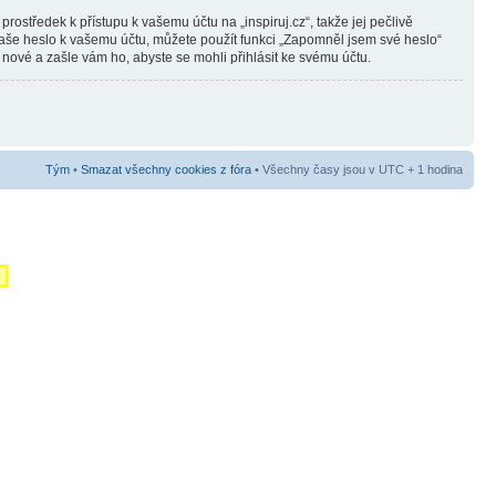
ostředek k přístupu k vašemu účtu na „inspiruj.cz“, takže jej pečlivě
 vaše heslo k vašemu účtu, můžete použít funkci „Zapomněl jsem své heslo“
vé a zašle vám ho, abyste se mohli přihlásit ke svému účtu.
Tým
•
Smazat všechny cookies z fóra
• Všechny časy jsou v UTC + 1 hodina
m