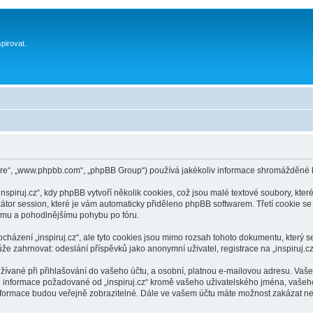
spirovat.
tware“, „www.phpbb.com“, „phpBB Group“) používá jakékoliv informace shromážděné
spiruj.cz“, kdy phpBB vytvoří několik cookies, což jsou malé textové soubory, kte
átor session, které je vám automaticky přiděleno phpBB softwarem. Třetí cookie se v
žšímu a pohodlnějšímu pohybu po fóru.
ocházení „inspiruj.cz“, ale tyto cookies jsou mimo rozsah tohoto dokumentu, který
zahrnovat: odeslání příspěvků jako anonymní uživatel, registrace na „inspiruj.cz“ 
ívané při přihlašování do vašeho účtu, a osobní, platnou e-mailovou adresu. Vaše 
jiné informace požadované od „inspiruj.cz“ kromě vašeho uživatelského jména, vašeh
informace budou veřejně zobrazitelné. Dále ve vašem účtu máte možnost zakázat ne