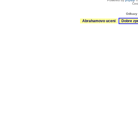
Powered by
phpBB
©
Čes
Odkazy 
Abrahamovo uceni
Dobre zp