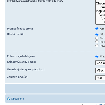
prohledávána automaticky, pokud nezvolíte jinak.
Prohledávat subfóra:
Ano
Hledat uvnitř:
Názv
Pouz
Pouz
Pouz
Zobrazit výsledek jako:
Přís
Seřadit výsledky podle:
Omezit výsledky na předchozí:
Zobrazit prvních:
Obsah fóra