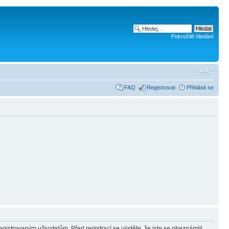
Pokročilé hledání
FAQ
Registrovat
Přihlásit se
gistrovaným uživatelům. Před registrací se ujistěte, že jste se obeznámili