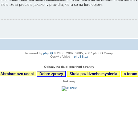
ěte, že si přečtete jakákoliv pravidla, která se na fóru objeví.
Powered by
phpBB
© 2000, 2002, 2005, 2007 phpBB Group
Český překlad –
phpBB.cz
Odkazy na dalsi pozitivni stranky
Abrahamovo uceni
Dobre zpravy
Skola pozitivneho myslenia
a foru
Reklamy