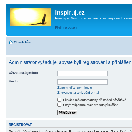
inspiruj.cz
Fórum pro Vaši vnitřní inspiraci - Inspiruj a nech se in
Přejít na obsah
Obsah fóra
Administrátor vyžaduje, abyste byli registrováni a přihlášen
Uživatelské jméno:
Heslo:
Zapomněl(a) jsem heslo
Znovu poslat aktivační e-mail
Přihlásit mě automaticky při každé návštěvě
Skrýt můj online stav pro toto přihlášení
REGISTROVAT
Pro přihlášení musíte být registrován. Registrace trvá jen pár vteřin a dává 