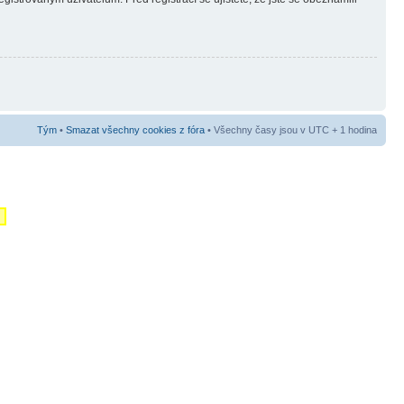
Tým
•
Smazat všechny cookies z fóra
• Všechny časy jsou v UTC + 1 hodina
m