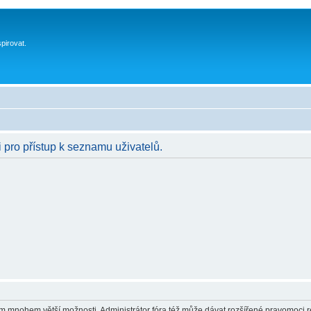
spirovat.
i pro přístup k seznamu uživatelů.
vám mnohem větší možnosti. Administrátor fóra též může dávat rozšířené pravomoci re