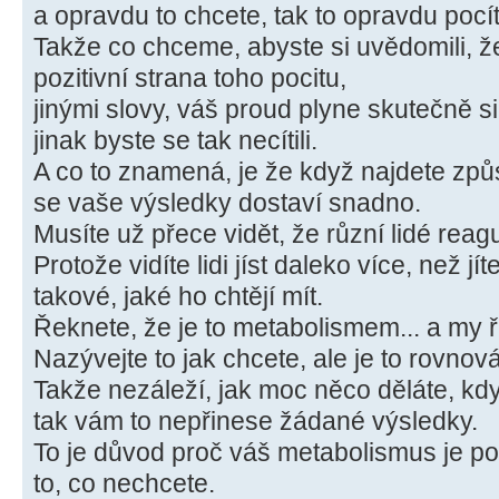
a opravdu to chcete, tak to opravdu pocít
Takže co chceme, abyste si uvědomili, že
pozitivní strana toho pocitu,
jinými slovy, váš proud plyne skutečně 
jinak byste se tak necítili.
A co to znamená, je že když najdete způs
se vaše výsledky dostaví snadno.
Musíte už přece vidět, že různí lidé reagu
Protože vidíte lidi jíst daleko více, než jí
takové, jaké ho chtějí mít.
Řeknete, že je to metabolismem... a my ří
Nazývejte to jak chcete, ale je to rovno
Takže nezáleží, jak moc něco děláte, kdy
tak vám to nepřinese žádané výsledky.
To je důvod proč váš metabolismus je pom
to, co nechcete.