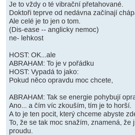
Je to vždy o té vibrační přetahované.
Doktoři teprve od nedávna začínají chápa
Ale celé je to jen o tom.
(Dis-ease -- anglicky nemoc)
ne- lehkost
HOST: OK...ale
ABRAHAM: To je v pořádku
HOST: Vypadá to jako:
Pokud něco opravdu moc chcete,
ABRAHAM: Tak se energie pohybují opr
Ano... a čím víc zkouším, tím je to horší.
A to je ten pocit, který chceme abyste zde
To, že se tak moc snažím, znamená, že 
proudu.