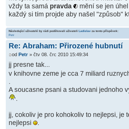
vždy ta samá
pravda
mění se jen úhel
každý si tím projde aby našel "způsob" k
Následující uživatelé by rádi poděkovali uživateli
Ladislav
za tento příspěvek:
Petr
Re: Abraham: Přirozené hubnutí
od
Petr
» čtv 08. črc 2010 15:49:34
jj presne tak...
v knihovne zeme je cca 7 miliard ruznych
.
A soucasne psani a studovani jednoho vy
.
jj, cokoliv je pro kohokoliv to nejlepsi, je
nejlepsi
.