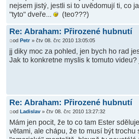
nejsem jistý, jestli si to uvědomují ti, co
"tyto" dveře...
(teo???)
Re: Abraham: Přirozené hubnutí
od
Petr
» čtv 08. črc 2010 13:05:05
jj diky moc za pohled, jen bych ho rad je
Jak to konkretne myslis k tomuto videu? 
Re: Abraham: Přirozené hubnutí
od
Ladislav
» čtv 08. črc 2010 13:27:32
Mám jen pocit, že to co tam Ester sděluje
větami, ale chápu, že to musí být troch