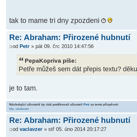
tak to mame tri dny zpozdeni
Re: Abraham: Přirozené hubnutí
od
Petr
» pát 09. črc 2010 14:47:56
PepaKopriva píše:
Petře můžeš sem dát přepis textu? děku
je to tam.
Následující uživatelé by rádi poděkovali uživateli
Petr
za tento příspěvek:
Ida
,
vaclavzer
Re: Abraham: Přirozené hubnutí
od
vaclavzer
» stř 05. úno 2014 20:17:27