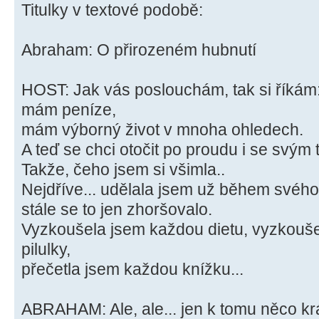
Titulky v textové podobě:
Abraham: O přirozeném hubnutí
HOST: Jak vás poslouchám, tak si říkám
mám peníze,
mám výborný život v mnoha ohledech.
A teď se chci otočit po proudu i se svým 
Takže, čeho jsem si všimla..
Nejdříve... udělala jsem už během svéh
stále se to jen zhoršovalo.
Vyzkoušela jsem každou dietu, vyzkouš
pilulky,
přečetla jsem každou knížku...
ABRAHAM: Ale, ale... jen k tomu něco kr