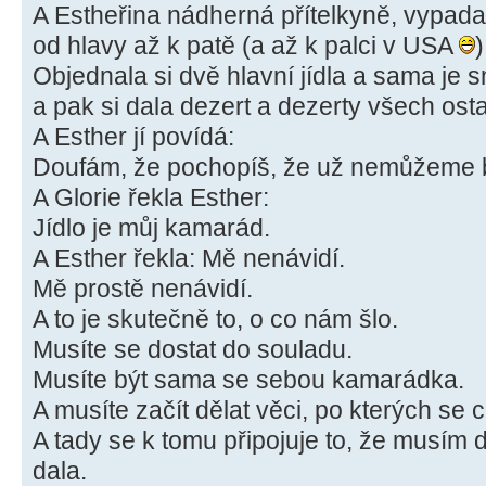
A Estheřina nádherná přítelkyně, vypada
od hlavy až k patě (a až k palci v USA
)
Objednala si dvě hlavní jídla a sama je s
a pak si dala dezert a dezerty všech ostat
A Esther jí povídá:
Doufám, že pochopíš, že už nemůžeme bý
A Glorie řekla Esther:
Jídlo je můj kamarád.
A Esther řekla: Mě nenávidí.
Mě prostě nenávidí.
A to je skutečně to, o co nám šlo.
Musíte se dostat do souladu.
Musíte být sama se sebou kamarádka.
A musíte začít dělat věci, po kterých se cí
A tady se k tomu připojuje to, že musím d
dala.