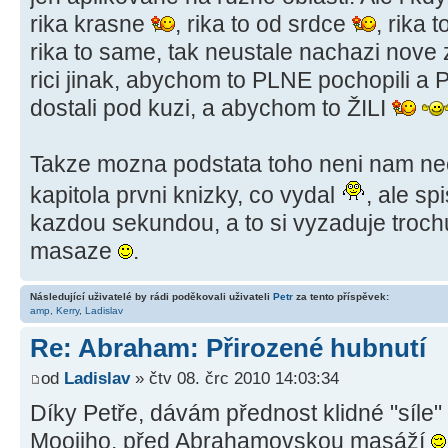
rika krasne
, rika to od srdce
, rika
rika to same, tak neustale nachazi nove
rici jinak, abychom to PLNE pochopili a
dostali pod kuzi, a abychom to ŽILI
Takze mozna podstata toho neni nam neco 
kapitola prvni knizky, co vydal
, ale sp
kazdou sekundou, a to si vyzaduje troc
masaze
.
Následující uživatelé by rádi poděkovali uživateli
Petr
za tento příspěvek:
amp
,
Kerry
,
Ladislav
Re: Abraham: Přirozené hubnutí
od
Ladislav
» čtv 08. črc 2010 14:03:34
Díky Petře, dávám přednost klidné "síle"
Moojiho, před Abrahamovskou masáží