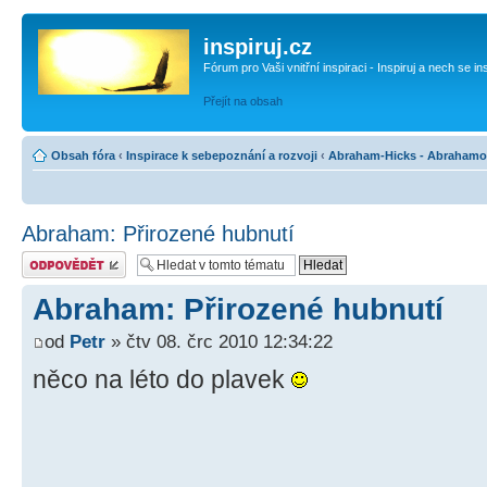
inspiruj.cz
Fórum pro Vaši vnitřní inspiraci - Inspiruj a nech se in
Přejít na obsah
Obsah fóra
‹
Inspirace k sebepoznání a rozvoji
‹
Abraham-Hicks - Abrahamo
Abraham: Přirozené hubnutí
Odeslat odpověď
Abraham: Přirozené hubnutí
od
Petr
» čtv 08. črc 2010 12:34:22
něco na léto do plavek