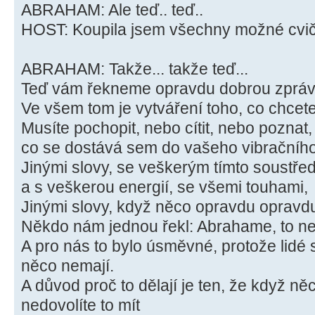
ABRAHAM: Ale teď.. teď..
HOST: Koupila jsem všechny možné cvičící
ABRAHAM: Takže... takže teď...
Teď vám řekneme opravdu dobrou zpráv
Ve všem tom je vytváření toho, co chcete
Musíte pochopit, nebo cítit, nebo poznat,
co se dostává sem do vašeho vibračního
Jinými slovy, se veškerým tímto soustře
a s veškerou energií, se všemi touhami,
Jinými slovy, když něco opravdu opravd
Někdo nám jednou řekl: Abrahame, to ne
A pro nás to bylo úsměvné, protože lidé si
něco nemají.
A důvod proč to dělají je ten, že když ně
nedovolíte to mít