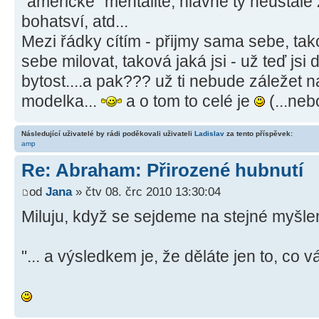
"americké" mentalitě, hlavně ty neustálé
bohatsví, atd...
Mezi řádky cítím - přijmy sama sebe, tak
sebe milovat, taková jaká jsi - už teď js
bytost....a pak??? už ti nebude záležet nat
modelka...
a o tom to celé je
(...ne
Následující uživatelé by rádi poděkovali uživateli
Ladislav
za tento příspěvek:
amp
Re: Abraham: Přirozené hubnutí
od
Jana
» čtv 08. črc 2010 13:30:04
Miluju, když se sejdeme na stejné myšle
"... a výsledkem je, že děláte jen to, co vá