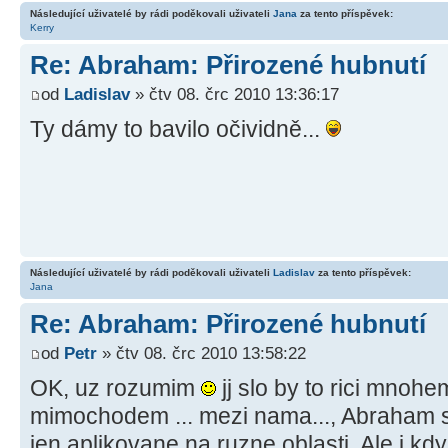
Následující uživatelé by rádi poděkovali uživateli
Jana
za tento příspěvek:
Kerry
Re: Abraham: Přirozené hubnutí
od
Ladislav
» čtv 08. črc 2010 13:36:17
Ty dámy to bavilo očividně...
Následující uživatelé by rádi poděkovali uživateli
Ladislav
za tento příspěvek:
Jana
Re: Abraham: Přirozené hubnutí
od
Petr
» čtv 08. črc 2010 13:58:22
OK, uz rozumim
jj slo by to rici mnohe
mimochodem ... mezi nama..., Abraham s
jen aplikovane na ruzne oblasti. Ale i kdy