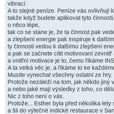
vibrací.
A to stejné peníze. Peníze vás ovlivňují 
takže když budete aplikovat tyto činnosti,
o něco lépe,
tak co se stane je, že ta činnost pak ved
a zlepšení energie pak inspiruje k další
ty činnosti vedou k dalšímu zlepšení eneg
a pak se začnete cítit motivovaní zevnitř
a vnitřní motivace je to, čemu říkáme I
A ta velká věc je, a říkáme to ke každém
Musíte vynechat všechny ostatní ze hry.
Protože nezáleží na tom, jak někdo jiný v
a nebo jaké mají výsledky z toho, co děla
Nic z toho není o vás.
Protože... Esther byla před několika lety 
a šli do výtečné indické restaurace v Sa