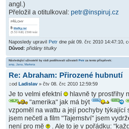
angl.)
Přeložil a otitulkoval:
petr@inspiruj.cz
PŘÍLOHY
titulky.rar
(5.53 KiB) 1598 krát
Naposledy upravil
Petr
dne pát 09. črc 2010 14:47:10, 
Důvod:
přidány titulky
Následující uživatelé by rádi poděkovali uživateli
Petr
za tento příspěvek:
amp
,
Jana
,
Marketa
Re: Abraham: Přirozené hubnutí
od
Ladislav
» čtv 08. črc 2010 12:59:59
Je to velmi efektní
hlavně ty prostřihy 
"amerika" jak má být
vzpoměl na wattu a její pochyby týkajíc
jsem nečetl a film "Tajemství" jsem vydrže
není pro mě
. Ale to je v pořádku: "každ