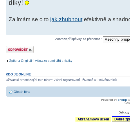
díky!
Zajímám se o to
jak zhubnout
efektivně a snadn
Zobrazit příspěvky za předchozí:
Odeslat odpověď
Zpět na Originální videa ze seminářů s titulky
KDO JE ONLINE
Uživatelé procházející toto fórum: Žádní registrovaní uživatelé a 0 návštevníků
Obsah fóra
Powered by
phpBB
©
Čes
Odkazy 
Abrahamovo uceni
Dobre zp