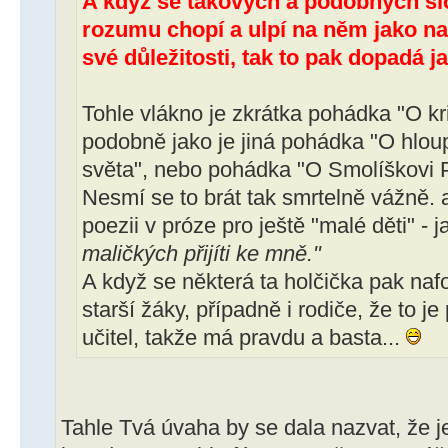
A když se takových a podobných sl
rozumu chopí a ulpí na něm jako na
své důležitosti, tak to pak dopadá j
Tohle vlákno je zkrátka pohádka "O kri
podobně jako je jiná pohádka "O hlo
světa", nebo pohádka "O Smolíškovi P
Nesmí se to brát tak smrtelně vážně. a
poezii v próze pro ještě "malé děti" - ja
maličkých přijíti ke mně."
A když se některá ta holčička pak na
starší žáky, případně i rodiče, že to je
učitel, takže má pravdu a basta...
Tahle Tvá úvaha by se dala nazvat, že 