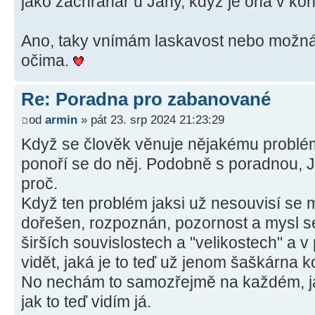
jako záchranář u Jany, když je ona v kon
Ano, taky vnímám laskavost nebo možná 
očima.
Re: Poradna pro zabanované
od
armin
» pát 23. srp 2024 21:23:29
Když se člověk věnuje nějakému problému
ponoří se do něj. Podobně s poradnou, J
proč.
Když ten problém jaksi už nesouvisí se m
dořešen, rozpoznán, pozornost a mysl se 
širších souvislostech a "velikostech" a
vidět, jaká je to teď už jenom šaškárna 
No nechám to samozřejmě na každém, jak to
jak to teď vidím já.