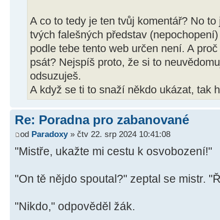
A co to tedy je ten tvůj komentář? No to
tvých falešných představ (nepochopení) a
podle tebe tento web určen není. A proč
psát? Nejspíš proto, že si to neuvědomuj
odsuzuješ.
A když se ti to snaží někdo ukázat, tak 
Re: Poradna pro zabanované
od
Paradoxy
» čtv 22. srp 2024 10:41:08
"Mistře, ukažte mi cestu k osvobození!"
"On tě nějdo spoutal?" zeptal se mistr. "
"Nikdo," odpověděl žák.