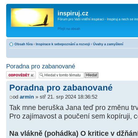
inspiruj.cz
Fórum pro Vaši vnitřní inspiraci - Inspiruj a nech se in
Přejít na obsah
Obsah fóra
‹
Inspirace k sebepoznání a rozvoji
‹
Úvahy a zamyšlení
Poradna pro zabanované
Odeslat odpověď
Poradna pro zabanované
od
armin
» stř 21. srp 2024 18:36:52
Tak mne beruška Jana teď pro změnu trv
Pro zajímavost a poučení sem kopíruji, 
Na vlákně (pohádka) O kritice v džňán