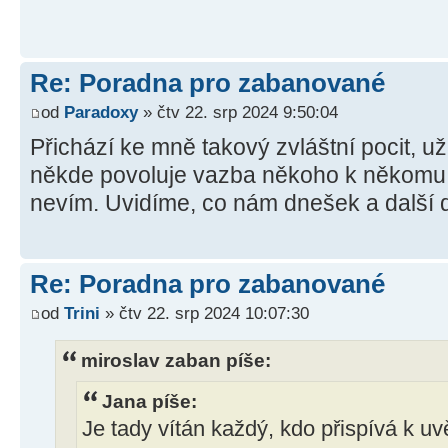
Re: Poradna pro zabanované
od
Paradoxy
» čtv 22. srp 2024 9:50:04
Přichází ke mně takový zvláštní pocit, u
někde povoluje vazba někoho k někomu,
nevím. Uvidíme, co nám dnešek a další d
Re: Poradna pro zabanované
od
Trini
» čtv 22. srp 2024 10:07:30
miroslav zaban píše:
Jana píše:
Je tady vítán každý, kdo přispívá k 