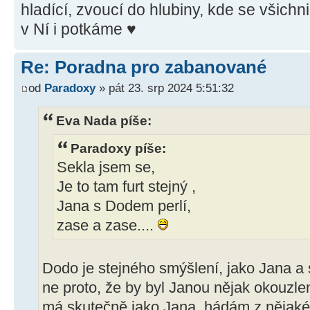
hladící, zvoucí do hlubiny, kde se všich
v Ní i potkáme ♥
Re: Poradna pro zabanované
od
Paradoxy
» pát 23. srp 2024 5:51:32
Eva Nada píše:
Paradoxy píše:
Sekla jsem se,
Je to tam furt stejný ,
Jana s Dodem perlí,
zase a zase....
Dodo je stejného smýšlení, jako Jana a 
ne proto, že by byl Janou nějak okouzle
má skutečně jako Jana, hádám z nějaké