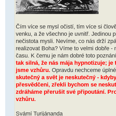
Čím více se mysl očistí, tím více si člo
venku, a že všechno je uvnitř. Jedinou 
nečistota mysli. Nevíme, co nás drží zp
realizovat Boha? Víme to velmi dobře - n
času. K čemu je nám dobré toto poznán
tak silná, že nás mája hypnotizuje; je
jsme vzhůru.
Opravdu nechceme úplné 
skutečný a svět je neskutečný - kdyb
přesvědčeni, zřekli bychom se neskut
zdráháme přerušit své připoutání. Pr
vzhůru.
Svámí Turijánanda