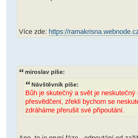
Více zde:
https://ramakrisna.webnode.c
miroslav píše:
Návštěvník píše:
Bůh je skutečný a svět je neskutečný 
přesvědčeni, zřekli bychom se neskut
zdráháme přerušit své připoutání.
Ano, to je první fáze - odpoutání od zaž