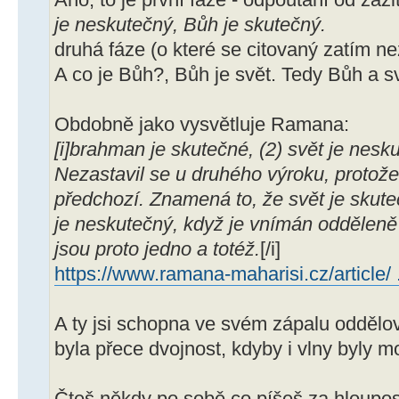
je neskutečný, Bůh je skutečný.
druhá fáze (o které se citovaný zatím ne
A co je Bůh?, Bůh je svět. Tedy Bůh a sv
Obdobně jako vysvětluje Ramana:
[i]brahman je skutečné, (2) svět je nesk
Nezastavil se u druhého výroku, protože 
předchozí. Znamená to, že svět je skuteč
je neskutečný, když je vnímán odděleně
jsou proto jedno a totéž.
[/i]
https://www.ramana-maharisi.cz/article/ ..
A ty jsi schopna ve svém zápalu oddělova
byla přece dvojnost, kdyby i vlny byly 
Čteš někdy po sobě co píšeš za hloupos