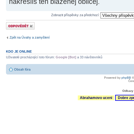
nakreslíš ten blaženej obličej.
Zobrazit příspěvky za předchozí:
Odeslat odpověď
Zpět na Úvahy a zamyšlení
KDO JE ONLINE
Uživatelé procházející toto fórum:
Google [Bot]
a 33 návštevníků
Obsah fóra
Powered by
phpBB
©
Čes
Odkazy 
Abrahamovo uceni
Dobre zp