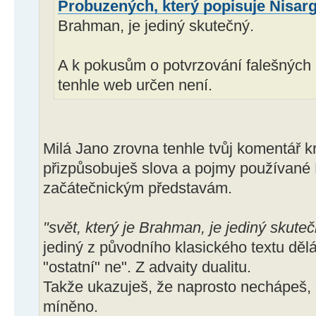
Probuzených, který popisuje Nisar
Brahman, je jediný skutečný.
A k pokusům o potvrzování falešných 
tenhle web určen není.
Milá Jano zrovna tenhle tvůj komentář k
přizpůsobuješ slova a pojmy používan
začátečnickým představám.
"svět, který je Brahman, je jediný skute
jediný z původního klasického textu dělá 
"ostatní" ne". Z advaity dualitu.
Takže ukazuješ, že naprosto nechápeš
míněno.