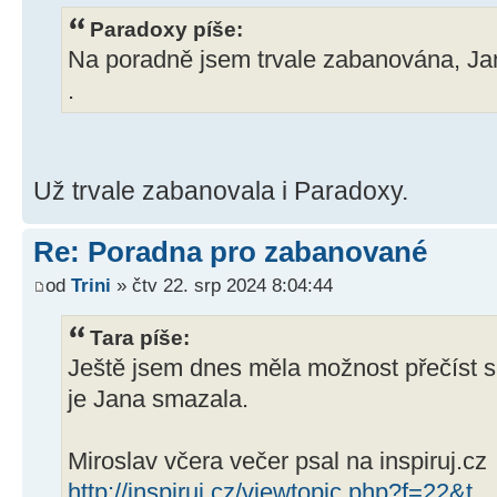
Paradoxy píše:
Na poradně jsem trvale zabanována, J
.
Už trvale zabanovala i Paradoxy.
Re: Poradna pro zabanované
od
Trini
» čtv 22. srp 2024 8:04:44
Tara píše:
Ještě jsem dnes měla možnost přečíst s
je Jana smazala.
Miroslav včera večer psal na inspiruj.cz
http://inspiruj.cz/viewtopic.php?f=22&t 