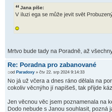
Jana píše:
V iluzi ega se může jevit svět Probuzen
Mrtvo bude tady na Poradně, až všechn
Re: Poradna pro zabanované
od
Paradoxy
» čtv 22. srp 2024 9:14:33
No já už včera a dnes ráno dělala na po
cokoliv věcnýho jí napíšeš, tak přijde ká
Jen věcnou věc jsem poznamenala na kon
Dodo nebude s Janou souhlasit, pozná ja