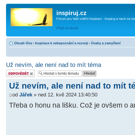
inspiruj.cz
Fórum pro Vaši vnitřní inspiraci - Inspiruj a nech se in
Přejít na obsah
Obsah fóra
‹
Inspirace k sebepoznání a rozvoji
‹
Úvahy a zamyšlení
Už nevím, ale není nad to mít téma
Odeslat odpověď
Už nevím, ale není nad to mít 
od
Jářek
» ned 12. kvě 2024 13:40:50
Třeba o honu na lišku. Což je ovšem o 