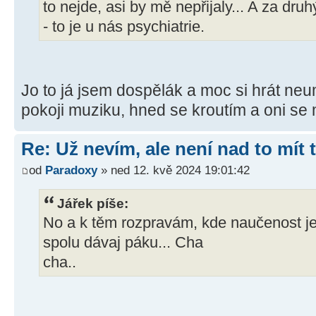
to nejde, asi by mě nepřijaly... A za dr
- to je u nás psychiatrie.
Jo to já jsem dospělák a moc si hrát neum
pokoji muziku, hned se kroutím a oni se
Re: Už nevím, ale není nad to mít
od
Paradoxy
» ned 12. kvě 2024 19:01:42
Jářek píše:
No a k těm rozpravám, kde naučenost je
spolu dávaj páku... Cha
cha..