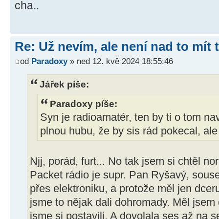
cha..
Re: Už nevím, ale není nad to mít
od
Paradoxy
» ned 12. kvě 2024 18:55:46
Jářek píše:
Paradoxy píše:
Syn je radioamatér, ten by ti o tom nav
plnou hubu, že by sis rád pokecal, al
Njj, porád, furt... No tak jsem si chtěl 
Packet rádio je supr. Pan Ryšavý, soused
přes elektroniku, a protože měl jen dceru
jsme to nějak dali dohromady. Měl jsem 
jsme si postavili. A dovolala ses až na se