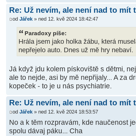
Re: Už nevím, ale není nad to mít
od
Jářek
» ned 12. kvě 2024 18:42:47
Paradoxy píše:
Hrála jsem jako holka žábu, která musela p
nepřejelo auto. Dnes už mě hry nebaví.
Já když jdu kolem pískoviště s dětmi, nej
ale to nejde, asi by mě nepřijaly... A za 
kopeček - to je u nás psychiatrie.
Re: Už nevím, ale není nad to mít
od
Jářek
» ned 12. kvě 2024 18:53:57
No a k těm rozpravám, kde naučenost je
spolu dávaj páku... Cha