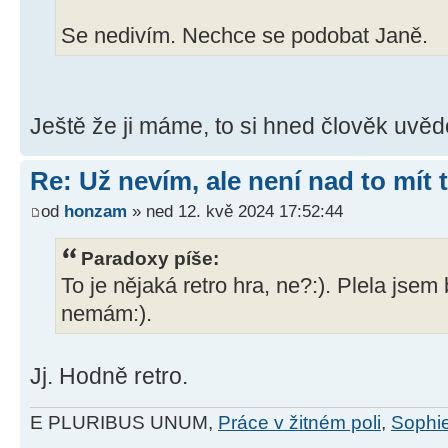
Se nedivím. Nechce se podobat Janě.
Ještě že ji máme, to si hned člověk uvě
Re: Už nevím, ale není nad to mít
od
honzam
» ned 12. kvě 2024 17:52:44
Paradoxy píše:
To je nějaká retro hra, ne?:). Plela jsem
nemám:).
Jj. Hodně retro.
E PLURIBUS UNUM,
Práce v žitném poli
,
Sophie