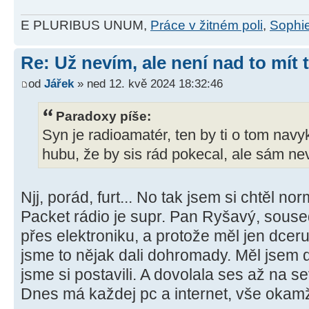
E PLURIBUS UNUM,
Práce v žitném poli
,
Sophie
Re: Už nevím, ale není nad to mít
od
Jářek
» ned 12. kvě 2024 18:32:46
Paradoxy píše:
Syn je radioamatér, ten by ti o tom navyk
hubu, že by sis rád pokecal, ale sám nev
Njj, porád, furt... No tak jsem si chtěl n
Packet rádio je supr. Pan Ryšavý, soused.
přes elektroniku, a protože měl jen dceru
jsme to nějak dali dohromady. Měl jsem d
jsme si postavili. A dovolala ses až na sev
Dnes má každej pc a internet, vše okamž