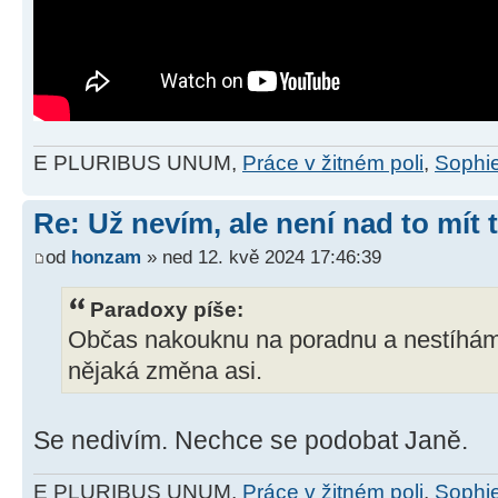
E PLURIBUS UNUM,
Práce v žitném poli
,
Sophie
Re: Už nevím, ale není nad to mít
od
honzam
» ned 12. kvě 2024 17:46:39
Paradoxy píše:
Občas nakouknu na poradnu a nestíhám s
nějaká změna asi.
Se nedivím. Nechce se podobat Janě.
E PLURIBUS UNUM,
Práce v žitném poli
,
Sophie