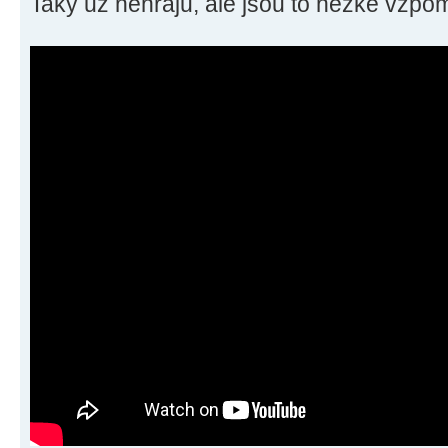
Taky už nehraju, ale jsou to hezké vzpo