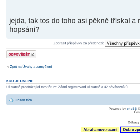
jejda, tak tos do toho asi pěkně třískal a 
hopsání?
Zobrazit příspěvky za předchozí:
Odeslat odpověď
Zpět na Úvahy a zamyšlení
KDO JE ONLINE
Uživatelé procházející toto fórum: Žádní registrovaní uživatelé a 42 návštevníků
Obsah fóra
Powered by
phpBB
©
Čes
Odkazy 
Abrahamovo uceni
Dobre zp