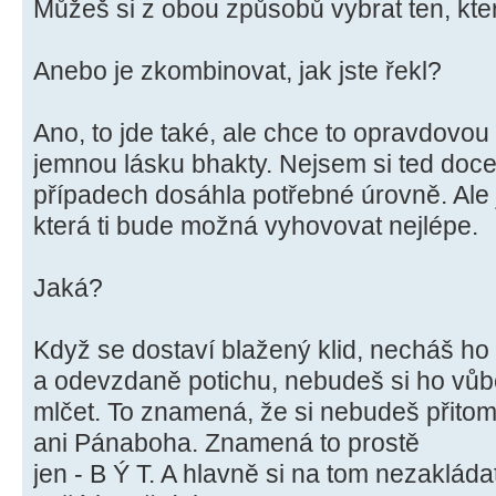
Můžeš si z obou způsobů vybrat ten, který 
Anebo je zkombinovat, jak jste řekl?
Ano, to jde také, ale chce to opravdovo
jemnou lásku bhakty. Nejsem si ted docela
případech dosáhla potřebné úrovně. Ale 
která ti bude možná vyhovovat nejlépe.
Jaká?
Když se dostaví blažený klid, necháš ho 
a odevzdaně potichu, nebudeš si ho vůb
mlčet. To znamená, že si nebudeš přitom
ani Pánaboha. Znamená to prostě
jen - B Ý T. A hlavně si na tom nezakláda