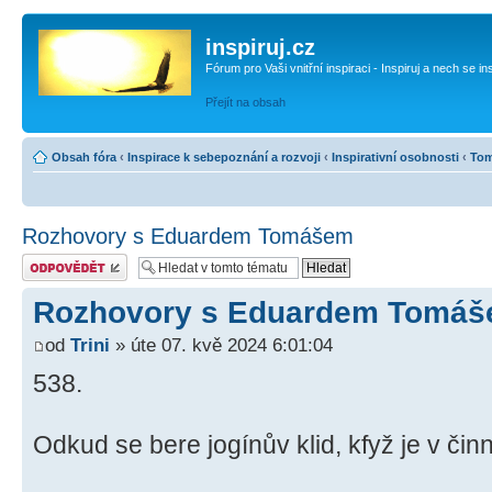
inspiruj.cz
Fórum pro Vaši vnitřní inspiraci - Inspiruj a nech se in
Přejít na obsah
Obsah fóra
‹
Inspirace k sebepoznání a rozvoji
‹
Inspirativní osobnosti
‹
Tom
Rozhovory s Eduardem Tomášem
Odeslat odpověď
Rozhovory s Eduardem Tomá
od
Trini
» úte 07. kvě 2024 6:01:04
538.
Odkud se bere jogínův klid, kfyž je v čin