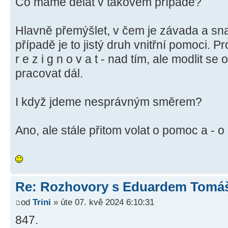
Co máme dělat v takovém případě?
Hlavně přemýšlet, v čem je závada a snaž
případě je to jistý druh vnitřní pomoci. P
r e z i g n o v a t - nad tím, ale modlit s
pracovat dál.
I když jdeme nesprávným směrem?
Ano, ale stále přitom volat o pomoc a - o s 
Re: Rozhovory s Eduardem Tom
od
Trini
» úte 07. kvě 2024 6:10:31
847.