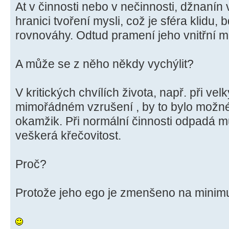
At v činnosti nebo v nečinnosti, džnaní
hranici tvoření mysli, což je sféra klidu,
rovnováhy. Odtud pramení jeho vnitřní mí
A může se z něho někdy vychýlit?
V kritických chvílích života, např. při ve
mimořádném vzrušení , by to bylo možné
okamžik. Při normální činnosti odpadá mu
veškerá křečovitost.
Proč?
Protože jeho ego je zmenšeno na minim