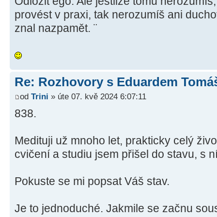
Odložit ego. Ale jestliže tomu nerozumíš
provést v praxi, tak nerozumíš ani duch
znal nazpamět. ¨
Re: Rozhovory s Eduardem Tom
od
Trini
» úte 07. kvě 2024 6:07:11
838.
Medituji už mnoho let, prakticky celý živ
cvičení a studiu jsem přišel do stavu, s 
Pokuste se mi popsat Váš stav.
Je to jednoduché. Jakmile se začnu sous