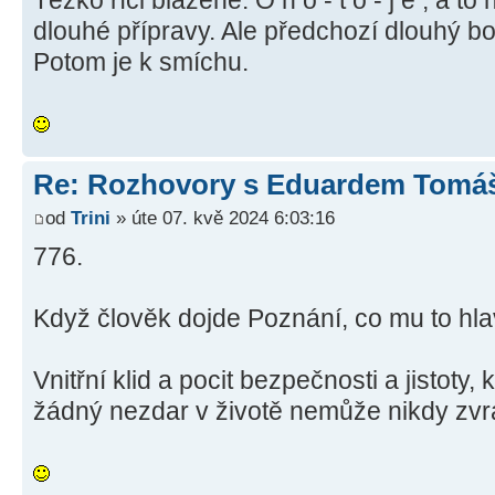
Těžko říci blažené. O n o - t o - j e , a to
dlouhé přípravy. Ale předchozí dlouhý boj
Potom je k smíchu.
Re: Rozhovory s Eduardem Tom
od
Trini
» úte 07. kvě 2024 6:03:16
776.
Když člověk dojde Poznání, co mu to hl
Vnitřní klid a pocit bezpečnosti a jistoty,
žádný nezdar v životě nemůže nikdy zvrá