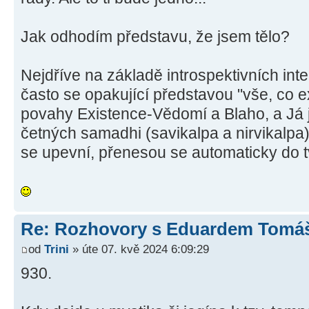
Jak odhodím představu, že jsem tělo?
Nejdříve na základě introspektivních int
často se opakující představou "vše, co ex
povahy Existence-Vědomí a Blaho, a Já j
četných samadhi (savikalpa a nirvikalpa)
se upevní, přenesou se automaticky do t
Re: Rozhovory s Eduardem Tom
od
Trini
» úte 07. kvě 2024 6:09:29
930.