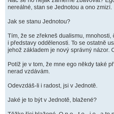
Nač se ho nějak záměrně zbavovat? Ego 
nereálné, stan se Jednotou a ono zmizí.
Jak se stanu Jednotou?
Tím, že se zřekneš dualismu, mnohosti, č
i představy oddělenosti. To se ostatně 
jehož základem je nový správný názor. Co
Potíž je v tom, že mne ego někdy také př
nerad vzdávám.
Odevzdáš-li i radost, jsi v Jednotě.
Jaké je to být v Jednotě, blažené?