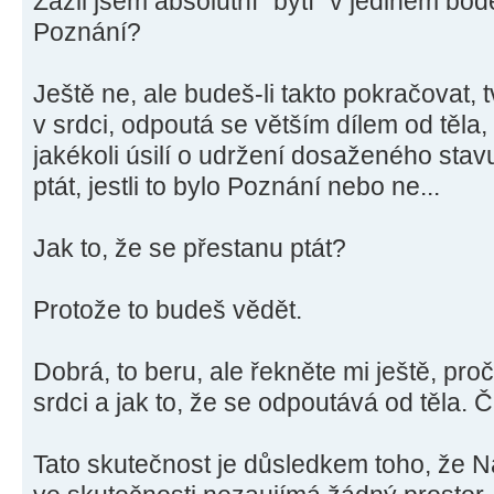
Zažil jsem absolutní "bytí" v jediném bodě
Poznání?
Ještě ne, ale budeš-li takto pokračovat,
v srdci, odpoutá se větším dílem od těla,
jakékoli úsilí o udržení dosaženého stav
ptát, jestli to bylo Poznání nebo ne...
Jak to, že se přestanu ptát?
Protože to budeš vědět.
Dobrá, to beru, ale řekněte mi ještě, pr
srdci a jak to, že se odpoutává od těla.
Tato skutečnost je důsledkem toho, že Nad