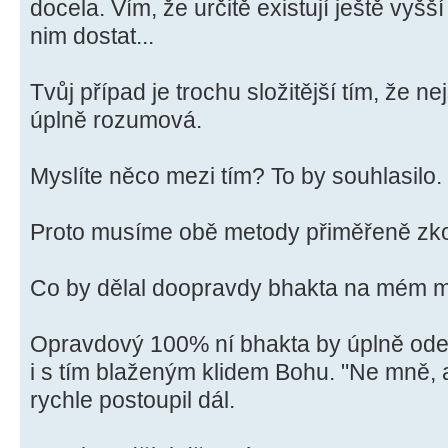
docela. Vím, že určitě existují ještě vyšší
nim dostat...
Tvůj případ je trochu složitější tím, že ne
úplně rozumová.
Myslíte něco mezi tím? To by souhlasilo.
Proto musíme obě metody přiměřeně zk
Co by dělal doopravdy bhakta na mém m
Opravdový 100% ní bhakta by úplně ode
i s tím blaženým klidem Bohu. "Ne mně, a
rychle postoupil dál.