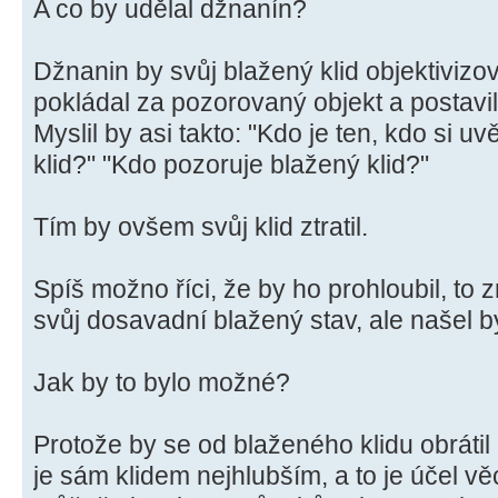
A co by udělal džnanín?
Džnanin by svůj blažený klid objektivizov
pokládal za pozorovaný objekt a postavil
Myslil by asi takto: "Kdo je ten, kdo si 
klid?" "Kdo pozoruje blažený klid?"
Tím by ovšem svůj klid ztratil.
Spíš možno říci, že by ho prohloubil, to z
svůj dosavadní blažený stav, ale našel b
Jak by to bylo možné?
Protože by se od blaženého klidu obrátil 
je sám klidem nejhlubším, a to je účel věc