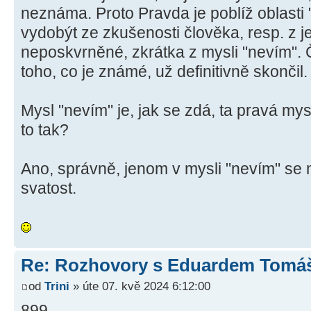
neznáma. Proto Pravda je poblíž oblasti "
vydobýt ze zkušenosti člověka, resp. z je
neposkvrněné, zkrátka z mysli "nevím". 
toho, co je známé, už definitivně skončil.
Mysl "nevím" je, jak se zdá, ta pravá my
to tak?
Ano, správně, jenom v mysli "nevím" se 
svatost.
Re: Rozhovory s Eduardem Tom
od
Trini
» úte 07. kvě 2024 6:12:00
899.