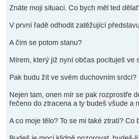
Znáte moji situaci. Co bych měl ted dělat
V první řadě odhodit zatěžující představu, 
A čím se potom stanu?
Mírem, který již nyní občas pocituješ v
Pak budu žít ve svém duchovním srdci?
Nejen tam, onen mír se pak rozprostře 
řečeno do ztracena a ty budeš všude a n
A co moje tělo? To se mi také ztratí? Co
Budeš je moci klidně pozorovat, budeš-li 