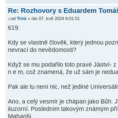
Re: Rozhovory s Eduardem Tom
od
Trini
» úte 07. kvě 2024 6:01:51
619.
Kdy se vlastně člověk, který jednou pozn
nevrací do nevědomosti?
Když se mu podařilo toto pravé Jáství- z t o 
n e m, což znamená, že už sám je nedua
Pak ale tu není nic, než jediné Universál
Ano, a celý vesmír je chápan jako Bůh. 
iluzorní. Posledním takovým známým př
Mahariši.