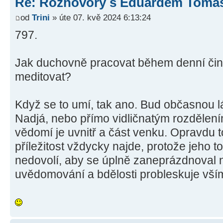
Re: Rozhovory s Eduardem Tom
od
Trini
» úte 07. kvě 2024 6:13:24
797.
Jak duchovně pracovat během denní činn
meditovat?
Když se to umí, tak ano. Bud občasnou 
Nadjá, nebo přímo vidličnatým rozdělení
vědomí je uvnitř a část venku. Opravdu t
příležitost vždycky najde, protože jeho
nedovolí, aby se úplně zaneprázdnoval n
uvědomování a bdělosti probleskuje vší