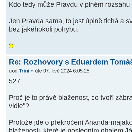
Kdo tedy může Pravdu v plném rozsahu
Jen Pravda sama, to jest úplně tichá a 
bez jakéhokoli pohybu.
Re: Rozhovory s Eduardem Tom
od
Trini
» úte 07. kvě 2024 6:05:25
527.
Proč je to právě blaženost, co tvoří záb
vidie"?
Protože jde o překročení Ananda-majakos
blaženosti, které je posledním obalem Já