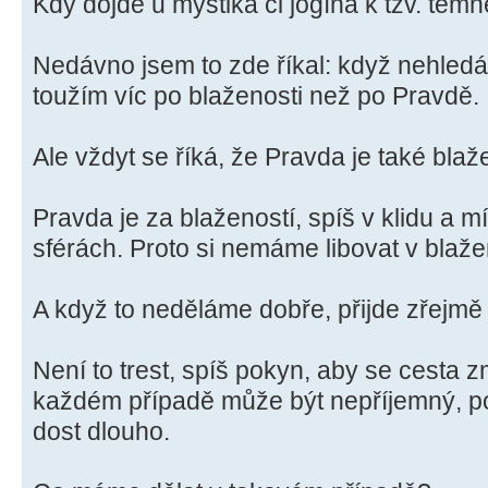
Kdy dojde u mystika či jogína k tzv. tem
Nedávno jsem to zde říkal: když nehled
toužím víc po blaženosti než po Pravdě.
Ale vždyt se říká, že Pravda je také bla
Pravda je za blažeností, spíš v klidu a m
sférách. Proto si nemáme libovat v blaženo
A když to neděláme dobře, přijde zřejmě
Není to trest, spíš pokyn, aby se cesta z
každém případě může být nepříjemný, pod
dost dlouho.