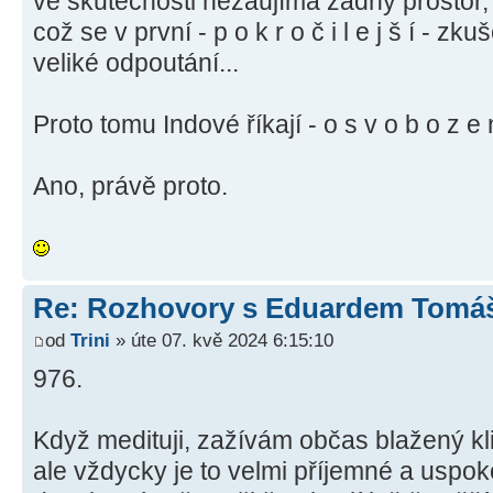
ve skutečnosti nezaujímá žádný prostor,
což se v první - p o k r o č i l e j š í - zk
veliké odpoutání...
Proto tomu Indové říkají - o s v o b o z e n
Ano, právě proto.
Re: Rozhovory s Eduardem Tom
od
Trini
» úte 07. kvě 2024 6:15:10
976.
Když medituji, zažívám občas blažený kli
ale vždycky je to velmi příjemné a uspoko