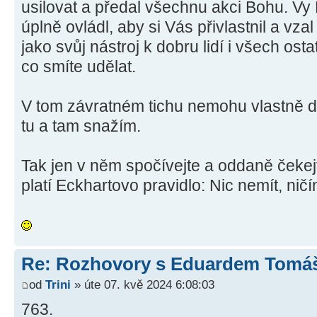
usilovat a předal všechnu akci Bohu. Vy
úplně ovládl, aby si Vás přivlastnil a vz
jako svůj nástroj k dobru lidí i všech osta
co smíte udělat.
V tom závratném tichu nemohu vlastně dě
tu a tam snažím.
Tak jen v něm spočívejte a oddaně čekejt
platí Eckhartovo pravidlo: Nic nemít, ni
Re: Rozhovory s Eduardem Tom
od
Trini
» úte 07. kvě 2024 6:08:03
763.