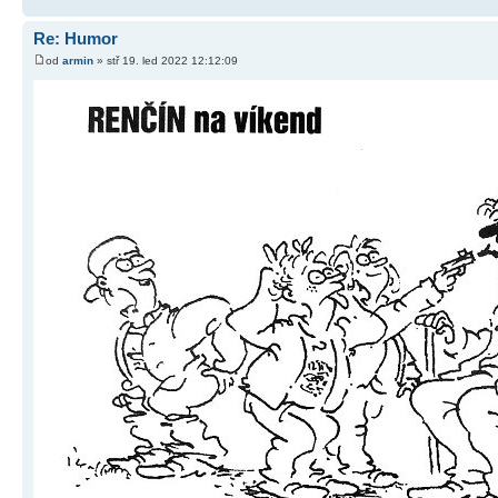
Re: Humor
od
armin
» stř 19. led 2022 12:12:09