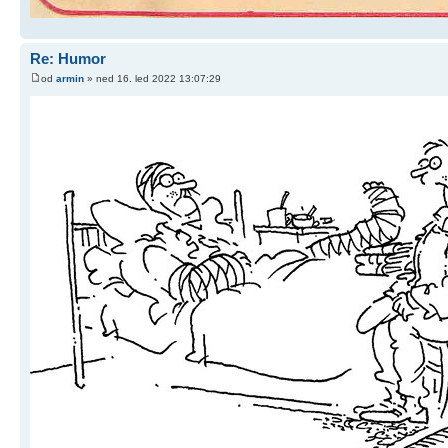
Re: Humor
od
armin
» ned 16. led 2022 13:07:29