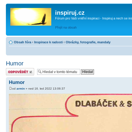
inspiruj.cz
Fórum pro Vaši vnitřní inspiraci - Inspiruj a nech se in
Přejít na obsah
Obsah fóra
‹
Inspirace k radosti
‹
Obrázky, fotografie, mandaly
Humor
Odeslat odpověď
Humor
od
armin
» ned 16. led 2022 13:06:37