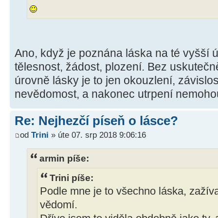
Ano, když je poznána láska na té vyšší úr
tělesnost, žádost, plození. Bez uskutečn
úrovně lásky je to jen okouzlení, závislost
nevědomost, a nakonec utrpení nemohouc
Re: Nejhezčí píseň o lásce?
od
Trini
» úte 07. srp 2018 9:06:16
armin píše:
Trini píše:
Podle mne je to všechno láska, zažív
vědomí.