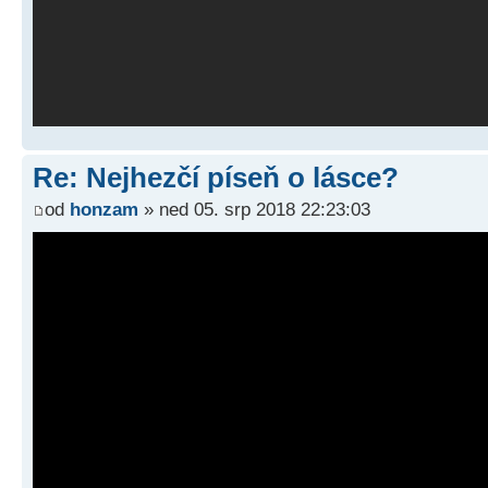
Re: Nejhezčí píseň o lásce?
od
honzam
» ned 05. srp 2018 22:23:03