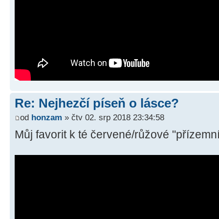
Re: Nejhezčí píseň o lásce?
od
honzam
» čtv 02. srp 2018 23:34:58
Můj favorit k té červené/růžové "přízemn