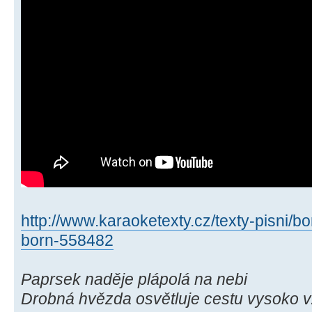
http://www.karaoketexty.cz/texty-pisni/b
born-558482
Paprsek naděje plápolá na nebi
Drobná hvězda osvětluje cestu vysoko 