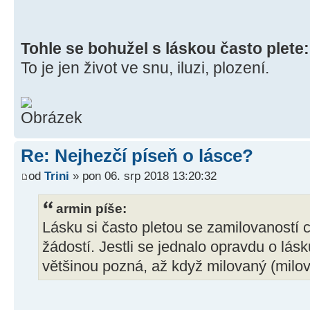
Tohle se bohužel s láskou často plete:
To je jen život ve snu, iluzi, plození.
Re: Nejhezčí píseň o lásce?
od
Trini
» pon 06. srp 2018 13:20:32
armin píše:
Lásku si často pletou se zamilovaností c
žádostí. Jestli se jednalo opravdu o lás
většinou pozná, až když milovaný (milo