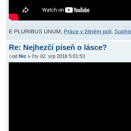
E PLURIBUS UNUM,
Práce v žitném poli
,
Sophie
Re: Nejhezčí píseň o lásce?
od
Nic
» čtv 02. srp 2018 5:01:53