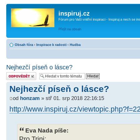
inspiruj.cz
Fórum pro Vaši vnitřní inspiraci - Inspiruj a nech se in
Přejít na obsah
Obsah fóra
‹
Inspirace k radosti
‹
Hudba
Nejhezčí píseň o lásce?
Odeslat odpověď
Nejhezčí píseň o lásce?
od
honzam
» stř 01. srp 2018 22:16:15
http://www.inspiruj.cz/viewtopic.php?f=
Eva Nada píše:
Pro Trini: