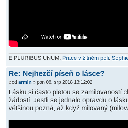
E PLURIBUS UNUM,
Práce v žitném poli
,
Sophie
Re: Nejhezčí píseň o lásce?
od
armin
» pon 06. srp 2018 13:12:02
Lásku si často pletou se zamilovaností c
žádostí. Jestli se jednalo opravdu o lásk
většinou pozná, až když milovaný (milo