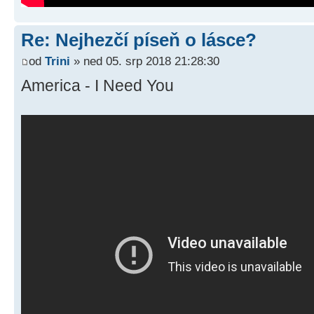
Re: Nejhezčí píseň o lásce?
od
Trini
» ned 05. srp 2018 21:28:30
America - I Need You