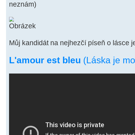
neznám)
Můj kandidát na nejhezčí píseň o lásce j
L'amour est bleu
(Láska je mo