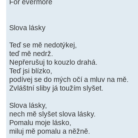
For evermore
Slova lásky
Teď se mě nedotýkej,
teď mě nedrž.
Nepřerušuj to kouzlo drahá.
Teď jsi blízko,
podívej se do mých očí a mluv na mě.
Zvláštní sliby já toužím slyšet.
Slova lásky,
nech mě slyšet slova lásky.
Pomalu moje lásko,
miluj mě pomalu a něžně.