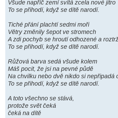
Všude napříč zemí svítá zcela nové jitro
To se přihodí, když se dítě narodí.
Tiché přání plachtí sedmi moři
Větry změnily šepot ve stromech
A zdi pochyb se hroutí odhozené a roztr
To se přihodí, když se dítě narodí.
Růžová barva sedá všude kolem
Máš pocit, že jsi na pevné půdě
Na chvilku nebo dvě nikdo si nepřipadá
To se přihodí, když se dítě narodí.
A toto všechno se stává,
protože svět čeká
čeká na dítě