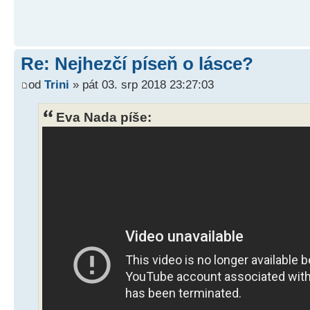
Re: Nejhezčí píseň o lásce?
od
Trini
» pát 03. srp 2018 23:27:03
Eva Nada píše: