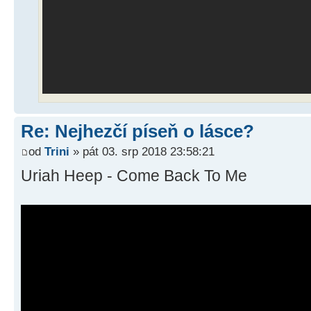
Re: Nejhezčí píseň o lásce?
od
Trini
» pát 03. srp 2018 23:58:21
Uriah Heep - Come Back To Me