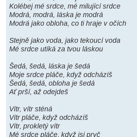
Kolébej mé srdce, mé milující srdce
Modrá, modrá, láska je modrá
Modrá jako obloha, co ti hraje v očích
Stejně jako voda, jako tekoucí voda
Mé srdce utíká za tvou láskou
Šedá, šedá, láska je šedá
Moje srdce pláče, když odcházíš
Šedá, šedá, obloha je šedá
Ať prší, až odejdeš
Vítr, vítr sténá
Vítr pláče, když odcházíš
Vítr, prokletý vítr
Mé srdce pláče, když jsi pryč