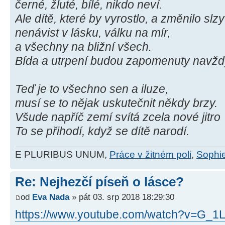
černé, žluté, bílé, nikdo neví.
Ale dítě, které by vyrostlo, a změnilo slz
nenávist v lásku, válku na mír,
a všechny na bližní všech.
Bída a utrpení budou zapomenuty navžd
Teď je to všechno sen a iluze,
musí se to nějak uskutečnit někdy brzy.
Všude napříč zemí svítá zcela nové jitro
To se přihodí, když se dítě narodí.
E PLURIBUS UNUM,
Práce v žitném poli
,
Sophie
Re: Nejhezčí píseň o lásce?
od
Eva Nada
» pát 03. srp 2018 18:29:30
https://www.youtube.com/watch?v=G_