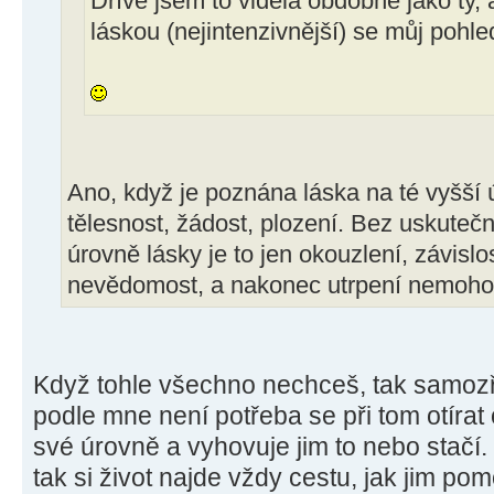
Dříve jsem to viděla obdobně jako ty,
láskou (nejintenzivnější) se můj pohle
Ano, když je poznána láska na té vyšší ú
tělesnost, žádost, plození. Bez uskuteč
úrovně lásky je to jen okouzlení, závislos
nevědomost, a nakonec utrpení nemohouc
Když tohle všechno nechceš, tak samozře
podle mne není potřeba se při tom otírat o
své úrovně a vyhovuje jim to nebo stačí. 
tak si život najde vždy cestu, jak jim po