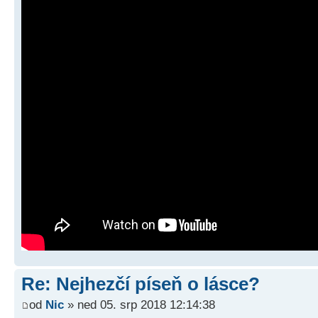
Re: Nejhezčí píseň o lásce?
od
Nic
» ned 05. srp 2018 12:14:38