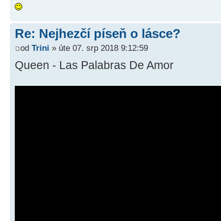
Re: Nejhezčí píseň o lásce?
od
Trini
» úte 07. srp 2018 9:12:59
Queen - Las Palabras De Amor