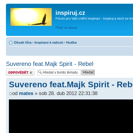
inspiruj.cz
Fórum pro Vaši vnitřní inspiraci - Inspiruj a nech se in
Přejít na obsah
Obsah fóra
‹
Inspirace k radosti
‹
Hudba
Suvereno feat.Majk Spirit - Rebel
Odeslat odpověď
Suvereno feat.Majk Spirit - Reb
od
mates
» sob 28. dub 2012 22:31:38