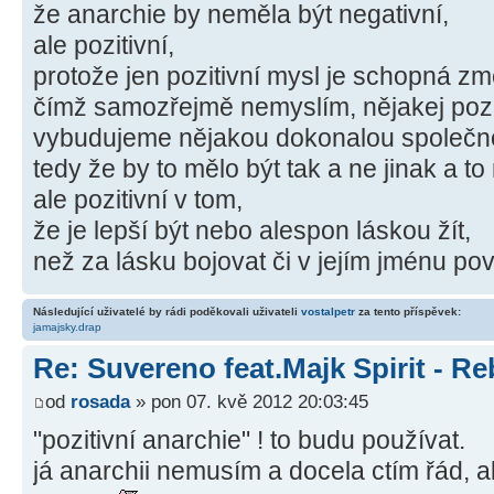
že anarchie by neměla být negativní,
ale pozitivní,
protože jen pozitivní mysl je schopná změ
čímž samozřejmě nemyslím, nějakej pozi
vybudujeme nějakou dokonalou společnos
tedy že by to mělo být tak a ne jinak a t
ale pozitivní v tom,
že je lepší být nebo alespon láskou žít,
než za lásku bojovat či v jejím jménu pov
Následující uživatelé by rádi poděkovali uživateli
vostalpetr
za tento příspěvek:
jamajsky.drap
Re: Suvereno feat.Majk Spirit - Re
od
rosada
» pon 07. kvě 2012 20:03:45
"pozitivní anarchie" ! to budu používat.
já anarchii nemusím a docela ctím řád, al