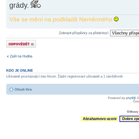
grády.
Vše se mění na podkladě Neměnného
Zobrazit příspěvky za předchozí:
Odeslat odpověď
Zpět na Hudba
KDO JE ONLINE
Uživatelé procházející toto fórum: Žádní registrovaní uživatelé a 1 návštěvník
Obsah fóra
Powered by
phpBB
©
Čes
Odkazy 
Abrahamovo uceni
Dobre zp