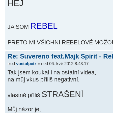
HEJ
REBEL
JA SOM
PRETO MI VŠICHNI REBELOVÉ MOŽO
Re: Suvereno feat.Majk Spirit - Re
od
vostalpetr
» ned 06. kvě 2012 8:43:17
Tak jsem koukal i na ostatní videa,
na můj vkus příliš negativní,
STRAŠENÍ
vlastně příliš
Můj názor je,