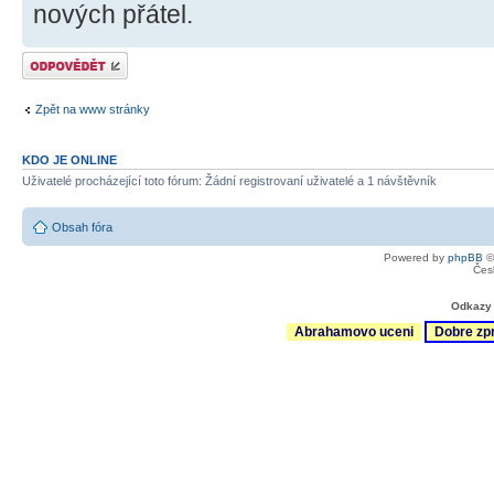
nových přátel.
Odeslat odpověď
Zpět na www stránky
KDO JE ONLINE
Uživatelé procházející toto fórum: Žádní registrovaní uživatelé a 1 návštěvník
Obsah fóra
Powered by
phpBB
©
Čes
Odkazy 
Abrahamovo uceni
Dobre zp