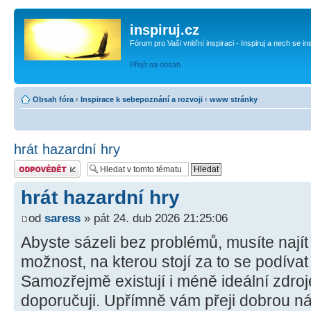
inspiruj.cz
Fórum pro Vaši vnitřní inspiraci - Inspiruj a nech se in
Přejít na obsah
Obsah fóra
‹
Inspirace k sebepoznání a rozvoji
‹
www stránky
hrát hazardní hry
Odeslat odpověď
hrát hazardní hry
od
saress
» pát 24. dub 2026 21:25:06
Abyste sázeli bez problémů, musíte nají
možnost, na kterou stojí za to se podíva
Samozřejmě existují i ​​méně ideální zdroje
doporučuji. Upřímně vám přeji dobrou ná