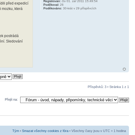
Registrován:
čtv 01. zář 2011 15:49:54
ídili před expedicí
Poděkoval:
26
i mozku, která
Poděkováno:
30-krát v 29 příspěvcích
zek postrádá
ění. Sledování
Příspěvků: 3 • Stránka
1
z
1
Přejít na:
Tým
•
Smazat všechny cookies z fóra
• Všechny časy jsou v UTC + 1 hodina