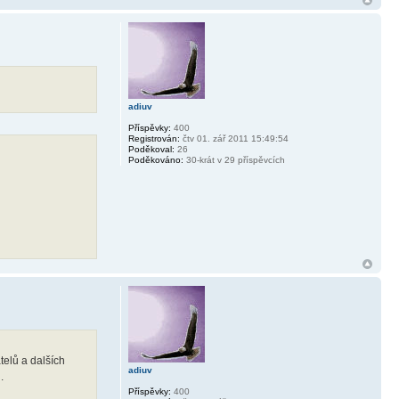
adiuv
Příspěvky:
400
Registrován:
čtv 01. zář 2011 15:49:54
Poděkoval:
26
Poděkováno:
30-krát v 29 příspěvcích
telů a dalších
adiuv
.
Příspěvky:
400