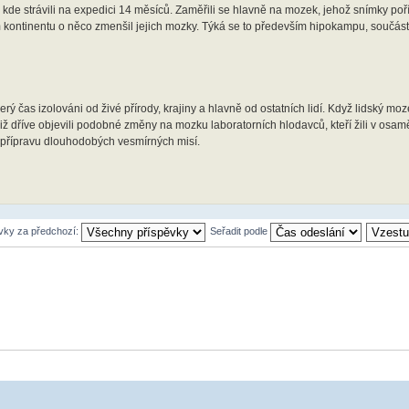
dy, kde strávili na expedici 14 měsíců. Zaměřili se hlavně na mozek, jehož snímky poř
m kontinentu o něco zmenšil jejich mozky. Týká se to především hipokampu, součást
rý čas izolováni od živé přírody, krajiny a hlavně od ostatních lidí. Když lidský mo
 již dříve objevili podobné změny na mozku laboratorních hlodavců, kteří žili v osam
a přípravu dlouhodobých vesmírných misí.
ěvky za předchozí:
Seřadit podle