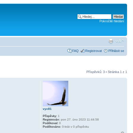
Pokročilé hledání
FAQ
Registrovat
Přihlásit se
Příspěvků: 3 • Stránka
1
z
1
vyc81
Příspěvky:
1
Registrován:
pon 27. úno 2023 11:44:58
Poděkoval:
0
Poděkováno:
0-krát v 0 příspěvku