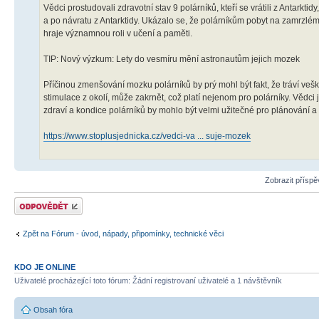
Vědci prostudovali zdravotní stav 9 polárníků, kteří se vrátili z Antarkti
a po návratu z Antarktidy. Ukázalo se, že polárníkům pobyt na zamrzlé
hraje významnou roli v učení a paměti.
TIP: Nový výzkum: Lety do vesmíru mění astronautům jejich mozek
Příčinou zmenšování mozku polárníků by prý mohl být fakt, že tráví veške
stimulace z okolí, může zakrnět, což platí nejenom pro polárníky. Vědci
zdraví a kondice polárníků by mohlo být velmi užitečné pro plánování 
https://www.stoplusjednicka.cz/vedci-va ... suje-mozek
Zobrazit přísp
Odeslat odpověď
Zpět na Fórum - úvod, nápady, připomínky, technické věci
KDO JE ONLINE
Uživatelé procházející toto fórum: Žádní registrovaní uživatelé a 1 návštěvník
Obsah fóra