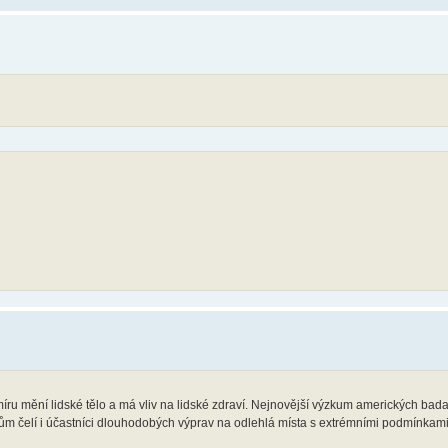
ru mění lidské tělo a má vliv na lidské zdraví. Nejnovější výzkum amerických bada
kům čelí i účastníci dlouhodobých výprav na odlehlá místa s extrémními podmínkami