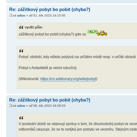
Re: zážitkový pobyt bo pobit (chyba?)
od
adiuv
» stř 01. bře 2023 16:15:00
vyc81 píše:
zážitkový pobyt bo pobit (chyba?) gde su
Pobyt: období, kdy někdo pobývá na určitém místě resp. v určité oblasti
Pobyt v Antarktidě je velmi náročný.
(Wikislovník:
https://cs.wiktionary.org/wiki/pobyt
)
Re: zážitkový pobyt bo pobit (chyba?)
od
adiuv
» stř 08. bře 2023 18:28:53
V poslední době se objevují zprávy o tom, že dlouhodobý pobyt ve vesmí
odborníků ukazuje, že se to netýká jen pobytu ve vesmíru. Stejným rizi