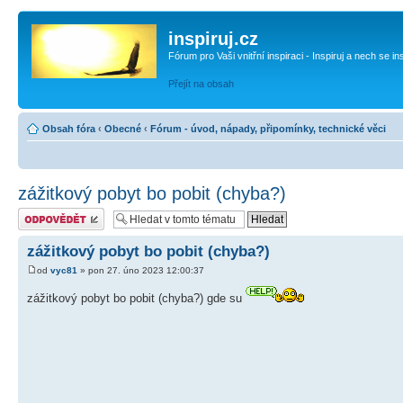
inspiruj.cz
Fórum pro Vaši vnitřní inspiraci - Inspiruj a nech se in
Přejít na obsah
Obsah fóra
‹
Obecné
‹
Fórum - úvod, nápady, připomínky, technické věci
zážitkový pobyt bo pobit (chyba?)
Odeslat odpověď
zážitkový pobyt bo pobit (chyba?)
od
vyc81
» pon 27. úno 2023 12:00:37
zážitkový pobyt bo pobit (chyba?) gde su