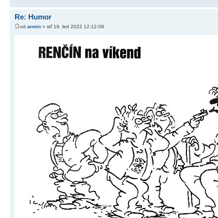
Re: Humor
od
armin
» stř 19. led 2022 12:12:09