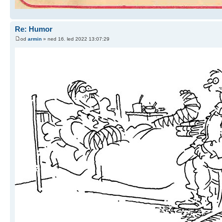
Re: Humor
od
armin
» ned 16. led 2022 13:07:29