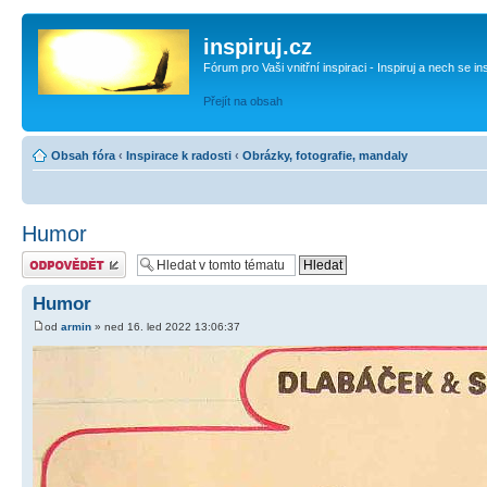
inspiruj.cz
Fórum pro Vaši vnitřní inspiraci - Inspiruj a nech se in
Přejít na obsah
Obsah fóra
‹
Inspirace k radosti
‹
Obrázky, fotografie, mandaly
Humor
Odeslat odpověď
Humor
od
armin
» ned 16. led 2022 13:06:37