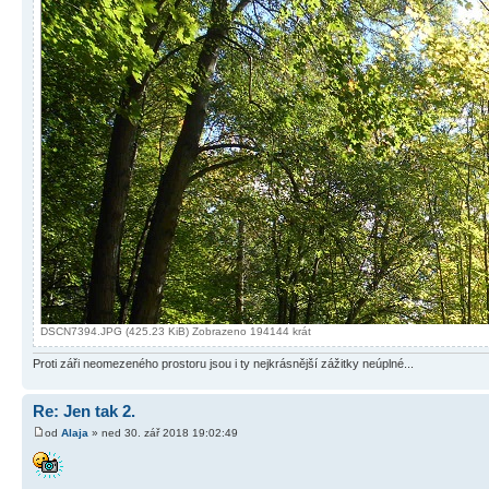
DSCN7394.JPG (425.23 KiB) Zobrazeno 194144 krát
Proti záři neomezeného prostoru jsou i ty nejkrásnější zážitky neúplné...
Re: Jen tak 2.
od
Alaja
» ned 30. zář 2018 19:02:49