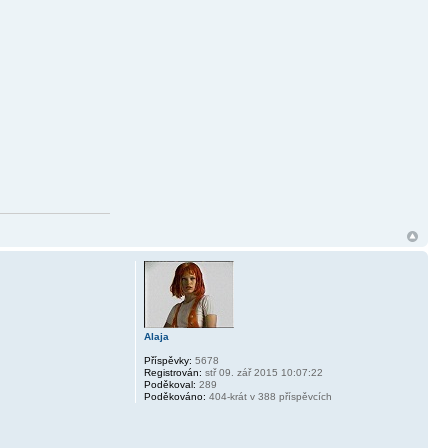
Alaja
Příspěvky:
5678
Registrován:
stř 09. zář 2015 10:07:22
Poděkoval:
289
Poděkováno:
404-krát v 388 příspěvcích