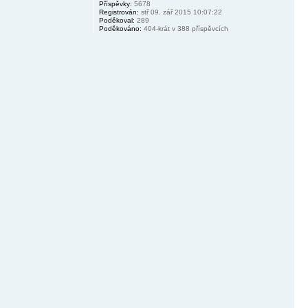
Příspěvky:
5678
Registrován:
stř 09. zář 2015 10:07:22
Poděkoval:
289
Poděkováno:
404-krát v 388 příspěvcích