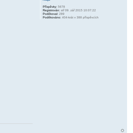
Příspěvky:
5678
Registrován:
stř 09. zář 2015 10:07:22
Poděkoval:
289
Poděkováno:
404-krát v 388 příspěvcích