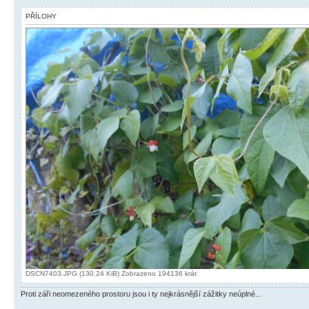
PŘÍLOHY
DSCN7403.JPG (130.24 KiB) Zobrazeno 194136 krát
Proti záři neomezeného prostoru jsou i ty nejkrásnější zážitky neúplné...