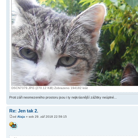
DSCN7379.JPG (270.12 KiB) Zobrazeno 194182 krát
Proti záři neomezeného prostoru jsou i ty nejkrásnější zážitky neúplné...
Re: Jen tak 2.
od
Alaja
» sob 29. zář 2018 22:59:15