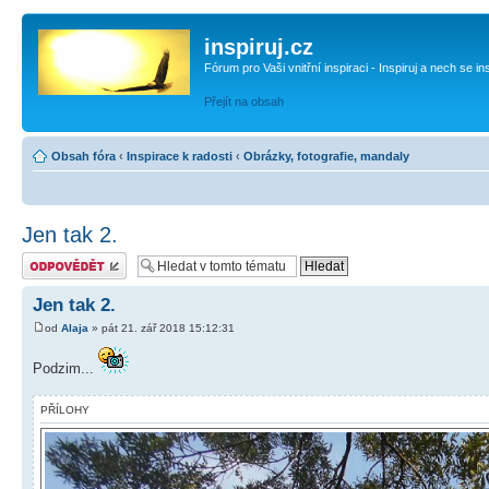
inspiruj.cz
Fórum pro Vaši vnitřní inspiraci - Inspiruj a nech se in
Přejít na obsah
Obsah fóra
‹
Inspirace k radosti
‹
Obrázky, fotografie, mandaly
Jen tak 2.
Odeslat odpověď
Jen tak 2.
od
Alaja
» pát 21. zář 2018 15:12:31
Podzim...
PŘÍLOHY