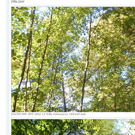
PŘÍLOHY
DSCN7395.JPG (462.12 KiB) Zobrazeno 194144 krát