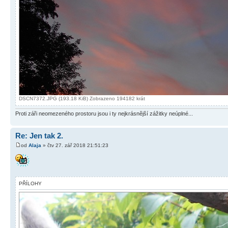
DSCN7372.JPG (193.18 KiB) Zobrazeno 194182 krát
Proti záři neomezeného prostoru jsou i ty nejkrásnější zážitky neúplné...
Re: Jen tak 2.
od
Alaja
» čtv 27. zář 2018 21:51:23
PŘÍLOHY