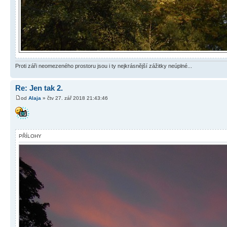
Proti záři neomezeného prostoru jsou i ty nejkrásnější zážitky neúplné...
Re: Jen tak 2.
od
Alaja
» čtv 27. zář 2018 21:43:46
PŘÍLOHY