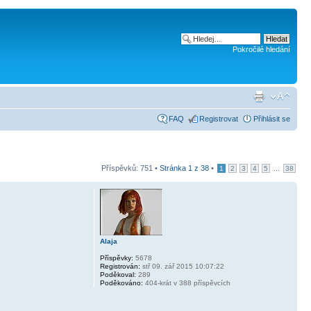
Pokročilé hledání
FAQ
Registrovat
Přihlásit se
Příspěvků: 751 •
Stránka
1
z
38
•
...
1
2
3
4
5
38
Alaja
Příspěvky:
5678
Registrován:
stř 09. zář 2015 10:07:22
Poděkoval:
289
Poděkováno:
404-krát v 388 příspěvcích