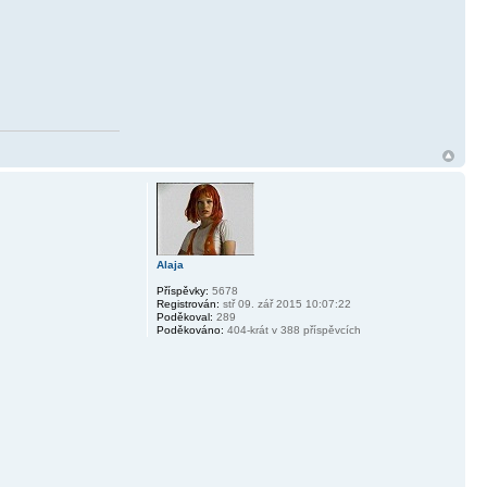
Alaja
Příspěvky:
5678
Registrován:
stř 09. zář 2015 10:07:22
Poděkoval:
289
Poděkováno:
404-krát v 388 příspěvcích