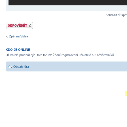
Zobrazit přísp
Odeslat odpověď
Zpět na Videa
KDO JE ONLINE
Uživatelé procházející toto fórum: Žádní registrovaní uživatelé a 2 návštevníků
Obsah fóra