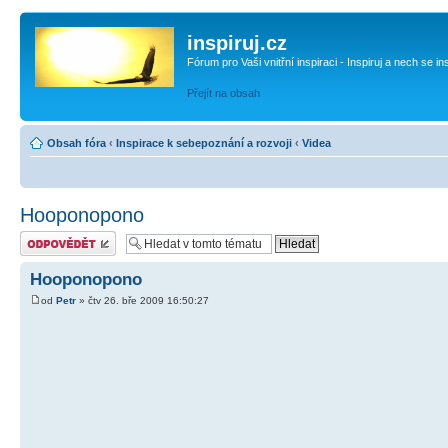
inspiruj.cz
Fórum pro Vaši vnitřní inspiraci - Inspiruj a nech se in
Přejít na obsah
Obsah fóra
‹
Inspirace k sebepoznání a rozvoji
‹
Videa
Hooponopono
Odeslat odpověď
Hooponopono
od
Petr
» čtv 26. bře 2009 16:50:27