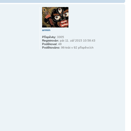
armin
Příspěvky:
3305
Registrován:
pát 11. zář 2015 10:58:43
Poděkoval:
48
Poděkováno:
96-krát v 92 příspěvcích