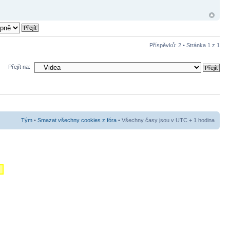
Příspěvků: 2 • Stránka
1
z
1
Přejít na:
Tým
•
Smazat všechny cookies z fóra
• Všechny časy jsou v UTC + 1 hodina
m