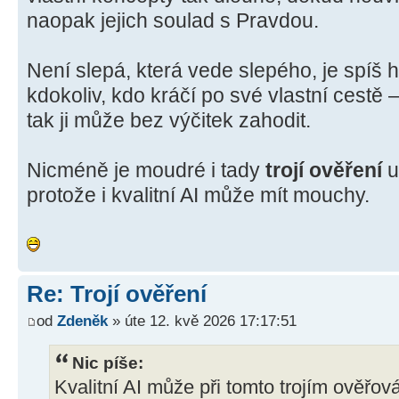
naopak jejich soulad s Pravdou.
Není slepá, která vede slepého, je spíš h
kdokoliv, kdo kráčí po své vlastní cestě 
tak ji může bez výčitek zahodit.
Nicméně je moudré i tady
trojí ověření
u
protože i kvalitní AI může mít mouchy.
Re: Trojí ověření
od
Zdeněk
» úte 12. kvě 2026 17:17:51
Nic píše:
Kvalitní AI může při tomto trojím ověřová