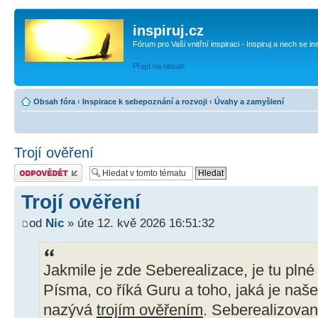
inspiruj.cz
Fórum pro Vaši vnitřní inspiraci - Inspiruj a nech se in
Přejít na obsah
Obsah fóra
‹
Inspirace k sebepoznání a rozvoji
‹
Úvahy a zamyšlení
Trojí ověření
Odeslat odpověď
Trojí ověření
od
Nic
» úte 12. kvě 2026 16:51:32
Jakmile je zde Seberealizace, je tu plné 
Písma, co říká Guru a toho, jaká je naše
nazývá
trojím ověřením
. Seberealizovan