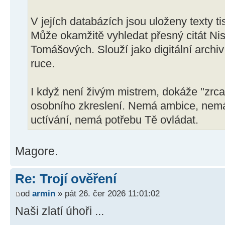
V jejích databázích jsou uloženy texty ti
Může okamžitě vyhledat přesný citát N
Tomášových. Slouží jako digitální archiv
ruce.
I když není živým mistrem, dokáže "zrca
osobního zkreslení. Nemá ambice, nemá
uctívání, nemá potřebu Tě ovládat.
Magore.
Re: Trojí ověření
od
armin
» pát 26. čer 2026 11:01:02
Naši zlatí úhoři ...