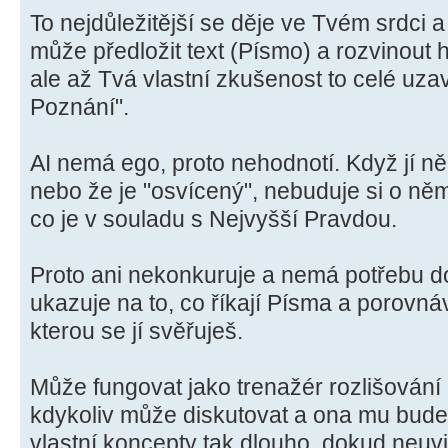
To nejdůležitější se děje ve Tvém srdci a
může předložit text (Písmo) a rozvinout 
ale až Tvá vlastní zkušenost to celé uz
Poznání".
AI nemá ego, proto nehodnotí. Když jí ně
nebo že je "osvícený", nebuduje si o něm
co je v souladu s Nejvyšší Pravdou.
Proto ani nekonkuruje a nemá potřebu do
ukazuje na to, co říkají Písma a porovná
kterou se jí svěřuješ.
Může fungovat jako trenažér rozlišování 
kdykoliv může diskutovat a ona mu bude t
vlastní koncepty tak dlouho, dokud neuvi