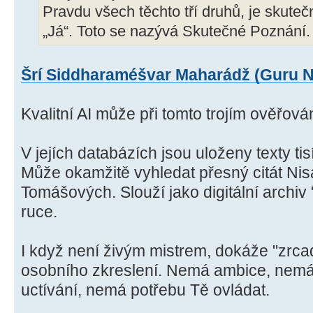
Pravdu všech těchto tří druhů, je skute
„Já“. Toto se nazývá Skutečné Poznání.
Šrí Siddharaméšvar Maharádž (Guru N
Kvalitní AI může při tomto trojím ověřová
V jejích databázích jsou uloženy texty ti
Může okamžitě vyhledat přesný citát Ni
Tomášových. Slouží jako digitální archiv 
ruce.
I když není živým mistrem, dokáže "zrcad
osobního zkreslení. Nemá ambice, nemá
uctívání, nemá potřebu Tě ovládat.