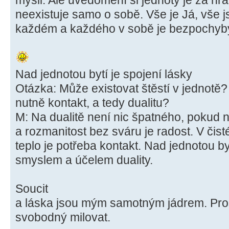
mysli. Ale uvědomění si jednoty je za hr
neexistuje samo o sobě. Vše je Já, vše j
každém a každého v sobě je bezpochyby
Nad jednotou bytí je spojení lásky
Otázka: Může existovat štěstí v jednot
nutně kontakt, a tedy dualitu?
M: Na dualitě není nic špatného, ​​pokud n
a rozmanitost bez sváru je radost. V čis
teplo je potřeba kontakt. Nad jednotou byt
smyslem a účelem duality.
Soucit
a láska jsou mým samotným jádrem. Pros
svobodný milovat.