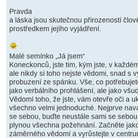
Pravda
a láska jsou skutečnou přirozeností člov
prostředkem jejího vyjádření.
Malé semínko „Já jsem“
Koneckonců, jste tím, kým jste, v každé
ale nikdy si toho nejste vědomi, snad s
probuzení ze spánku. Vše, co potřebujete
jako verbálního prohlášení, ale jako všu
Vědomí toho, že jste, vám otevře oči a u
všechno velmi jednoduché. Nejprve nava
se sebou, buďte neustále sami se sebo
plynou všechna požehnání. Začněte jak
záměrného vědomí a vyrůstejte v centrum