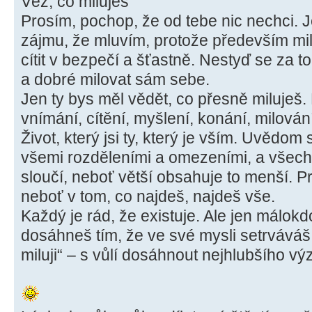
Věz, co miluješ
Prosím, pochop, že od tebe nic nechci. J
zájmu, že mluvím, protože především mi
cítit v bezpečí a šťastně. Nestyď se za to
a dobré milovat sám sebe.
Jen ty bys měl vědět, co přesně miluješ. 
vnímání, cítění, myšlení, konání, milování,
Život, který jsi ty, který je vším. Uvědom s
všemi rozděleními a omezeními, a všech
sloučí, neboť větší obsahuje to menší. P
neboť v tom, co najdeš, najdeš vše.
Každý je rád, že existuje. Ale jen málok
dosáhneš tím, že ve své mysli setrváváš 
miluji“ – s vůlí dosáhnout nejhlubšího vý