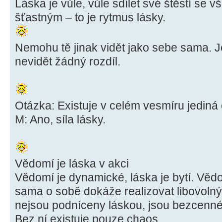
Láska je vůle, vůle sdílet své štěstí se vš
šťastným – to je rytmus lásky.
Nemohu tě jinak vidět jako sebe sama. 
nevidět žádný rozdíl.
Otázka: Existuje v celém vesmíru jedin
M: Ano, síla lásky.
Vědomí je láska v akci
Vědomí je dynamické, láska je bytí. Vědo
sama o sobě dokáže realizovat libovolný
nejsou podníceny láskou, jsou bezcenné
Bez ní existuje pouze chaos.