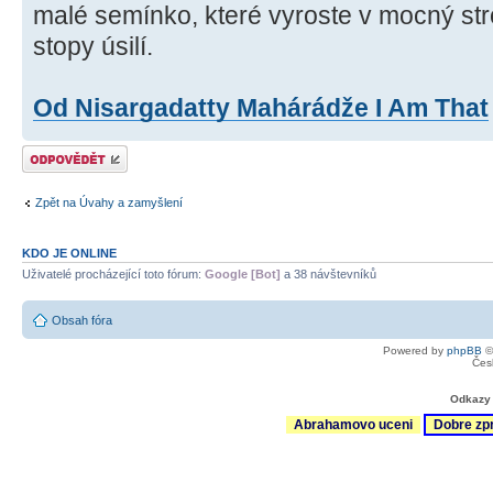
malé semínko, které vyroste v mocný str
stopy úsilí.
Od Nisargadatty Mahárádže I Am That
Odeslat odpověď
Zpět na Úvahy a zamyšlení
KDO JE ONLINE
Uživatelé procházející toto fórum:
Google [Bot]
a 38 návštevníků
Obsah fóra
Powered by
phpBB
©
Čes
Odkazy 
Abrahamovo uceni
Dobre zp