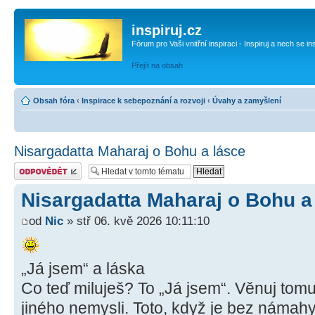
inspiruj.cz
Fórum pro Vaši vnitřní inspiraci - Inspiruj a nech se in
Přejít na obsah
Obsah fóra
‹
Inspirace k sebepoznání a rozvoji
‹
Úvahy a zamyšlení
Nisargadatta Maharaj o Bohu a lásce
Odeslat odpověď
Nisargadatta Maharaj o Bohu a
od
Nic
» stř 06. kvě 2026 10:11:10
„Já jsem“ a láska
Co teď miluješ? To „Já jsem“. Věnuj tomu
jiného nemysli. Toto, když je bez námahy