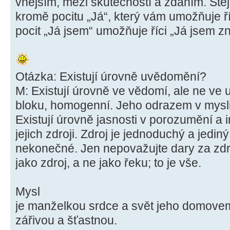
vnějším, mezi skutečností a zdáním. Stejn
kromě pocitu „Já“, který vám umožňuje ří
pocit „Já jsem“ umožňuje říci „Já jsem z
Otázka: Existují úrovně uvědomění?
M: Existují úrovně ve vědomí, ale ne ve
bloku, homogenní. Jeho odrazem v mysli
Existují úrovně jasnosti v porozumění a in
jejich zdroji. Zdroj je jednoduchý a jediný
nekonečné. Jen nepovažujte dary za zdr
jako zdroj, a ne jako řeku; to je vše.
Mysl
je manželkou srdce a svět jeho domove
zářivou a šťastnou.