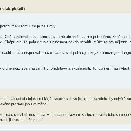
si kde přečetla.
porozumění tomu, co je za slovy.
kou. Což není myšlenka, kterou bych někde vyčetla, ale je to přímá zkušenost
e. Chápu ale, že pokud tuhle zkušenost někdo nesdílí, může to pro něj znít j
rcadlit, může inspirovat, může nastavovat pohledy, i když samozřejmě fungu
a druhé skrz své vlastní filtry, představy a zkušenosti. To, co není naší vlast
 kterou tak rád studuješ, se říká, že všechna slova jsou jen ukazatele. I ty největší sú
 jakého prostoru jsou vnímána.
y ses na chvíli ztišil, možná bys v tom ‚papouškování‘ zaslechl ozvěnu toho samého B
hradit ji prostou upřímností.“