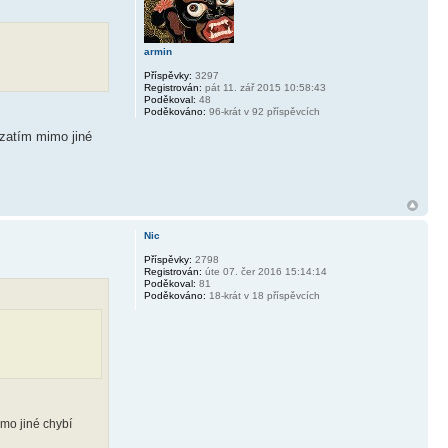
armin
Příspěvky:
3297
Registrován:
pát 11. zář 2015 10:58:43
Poděkoval:
48
Poděkováno:
96-krát v 92 příspěvcích
 zatím mimo jiné
Nic
Příspěvky:
2798
Registrován:
úte 07. čer 2016 15:14:14
Poděkoval:
81
Poděkováno:
18-krát v 18 příspěvcích
imo jiné chybí