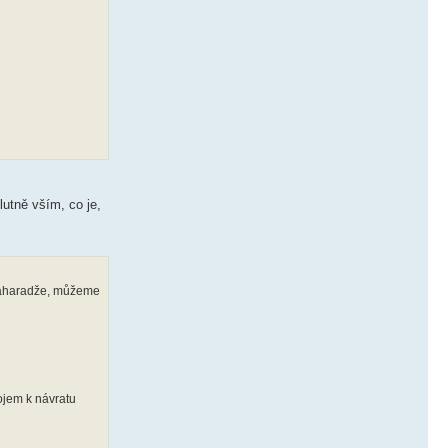
lutně vším, co je,
 Maharadže, můžeme
ojem k návratu