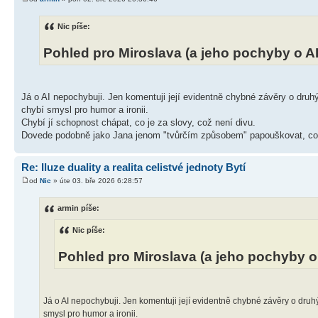
Nic píše:
Pohled pro Miroslava (a jeho pochyby o AI
Já o AI nepochybuji. Jen komentuji její evidentně chybné závěry o druhý
chybí smysl pro humor a ironii.
Chybí jí schopnost chápat, co je za slovy, což není divu.
Dovede podobně jako Jana jenom "tvůrčím způsobem" papouškovat, co s
Re: Iluze duality a realita celistvé jednoty Bytí
od
Nic
» úte 03. bře 2026 6:28:57
armin píše:
Nic píše:
Pohled pro Miroslava (a jeho pochyby o 
Já o AI nepochybuji. Jen komentuji její evidentně chybné závěry o druhýc
smysl pro humor a ironii.