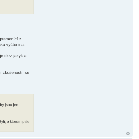
 pramenící z
ako vyčtenina.
je skrz jazyk a
ní zkušenosti, se
try jsou jen
ytí, o kterém píše