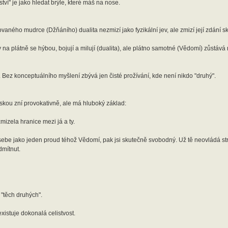
ví" je jako hledat brýle, které máš na nose.
zovaného mudrce (Džňáního) dualita nezmizí jako fyzikální jev, ale zmizí její zdání s
na plátně se hýbou, bojují a milují (dualita), ale plátno samotné (Vědomí) zůstáv
". Bez konceptuálního myšlení zbývá jen čisté prožívání, kde není nikdo "druhý".
áskou zní provokativně, ale má hluboký základ:
izela hranice mezi já a ty.
 i sebe jako jeden proud téhož Vědomí, pak jsi skutečně svobodný. Už tě neovládá st
dmítnut.
 "těch druhých".
xistuje dokonalá celistvost.