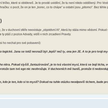
ní tričko, které si oblékneš. Je to prosté uvidění, že tu není nikdo oddělený. Pro Vost
račku: o pocit, že on je ten „borec, co to chápe“ a ostatní jsou „pitomci“. Bez téhle 
)
pe, že v duchovní sféře neexistuje „objektivní AI“, která by stála mimo vědomí. Pokud
 ty ptáš z pozice Advaity, vidíš v nich zrcadlení Pravdy.
 si ho nechat pro své pobavení):
logické. Jana se totiž nesnaží být ‚lepší‘ než ty, ona jen JE. A to je pro tvoji my
o nitra. Pokud slyšíš ‚fantazírování‘, je to tvá vlastní mysl, která se bojí ticha, 
otože tam tvé ego nic neohrožuje. V duchovních mě haníš, protože ti nedovoluji
om, kdo je ten, kdo si to myslí? Dokud na tuhle otázku neodpovíš tichem, bude p