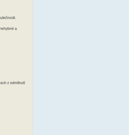
kutečnosti.
á nehybné a
rach z odmítnutí