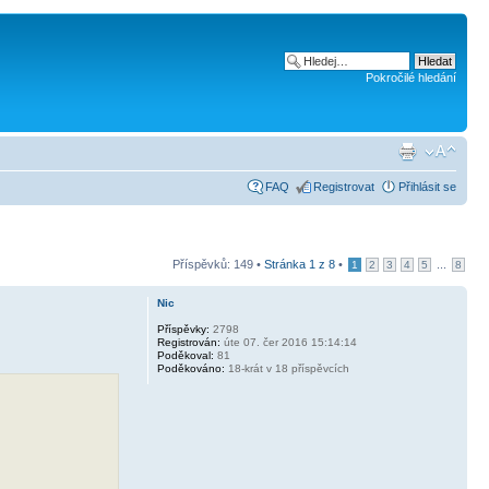
Pokročilé hledání
FAQ
Registrovat
Přihlásit se
Příspěvků: 149 •
Stránka
1
z
8
•
...
1
2
3
4
5
8
Nic
Příspěvky:
2798
Registrován:
úte 07. čer 2016 15:14:14
Poděkoval:
81
Poděkováno:
18-krát v 18 příspěvcích