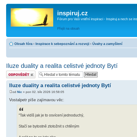
inspiruj.cz
Fórum pro Vaši vnitřní inspiraci - Inspiruj a nech se in
Přejít na obsah
Obsah fóra
‹
Inspirace k sebepoznání a rozvoji
‹
Úvahy a zamyšlení
Iluze duality a realita celistvé jednoty Bytí
Odeslat odpověď
Iluze duality a realita celistvé jednoty Bytí
od
Nic
» pon 02. bře 2026 16:58:05
Vostalpetr píše zajímavou věc:
"Tak vidíš jak je to osvícení jednoduchý,
Stačí se bytostně ztotožnit s chtěným