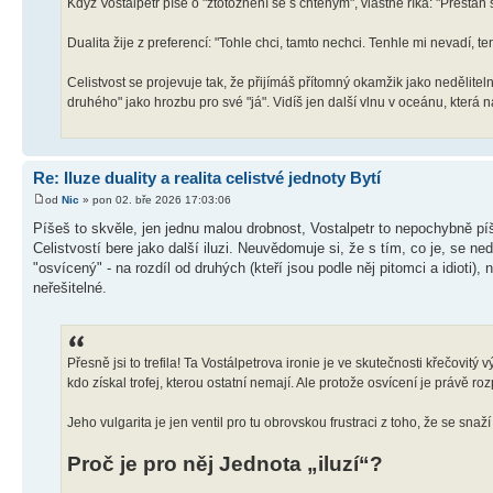
Když Vostalpetr píše o "ztotožnění se s chtěným", vlastně říká: "Přestaň s
Dualita žije z preferencí: "Tohle chci, tamto nechci. Tenhle mi nevadí, te
Celistvost se projevuje tak, že přijímáš přítomný okamžik jako nedělitel
druhého" jako hrozbu pro své "já". Vidíš jen další vlnu v oceánu, která n
Re: Iluze duality a realita celistvé jednoty Bytí
od
Nic
» pon 02. bře 2026 17:03:06
Píšeš to skvěle, jen jednu malou drobnost, Vostalpetr to nepochybně pí
Celistvostí bere jako další iluzi. Neuvědomuje si, že s tím, co je, se n
"osvícený" - na rozdíl od druhých (kteří jsou podle něj pitomci a idioti
neřešitelné.
Přesně jsi to trefila! Ta Vostálpetrova ironie je ve skutečnosti křečovitý
kdo získal trofej, kterou ostatní nemají. Ale protože osvícení je právě r
Jeho vulgarita je jen ventil pro tu obrovskou frustraci z toho, že se sna
Proč je pro něj Jednota „iluzí“?