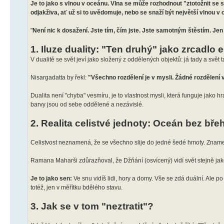
Je to jako s vlnou v oceánu. Vlna se může rozhodnout "ztotožnit se s
odjakživa, ať už si to uvědomuje, nebo se snaží být největší vlnou v ok
"
Není nic k dosažení. Jste tím, čím jste. Jste samotným štěstím. Jen 
1. Iluze duality: "Ten druhý" jako zrcadlo 
V dualitě se svět jeví jako složený z oddělených objektů: já tady a svět 
Nisargadatta by řekl:
"Všechno rozdělení je v mysli. Žádné rozdělení v
Dualita není "chyba" vesmíru, je to vlastnost mysli, která funguje jako h
barvy jsou od sebe oddělené a nezávislé.
2. Realita celistvé jednoty: Oceán bez bře
Celistvost neznamená, že se všechno slije do jedné šedé hmoty. Zname
Ramana Maharši zdůrazňoval, že Džňání (osvícený) vidí svět stejně jako 
Je to jako sen:
Ve snu vidíš lidi, hory a domy. Vše se zdá duální. Ale po 
totéž, jen v měřítku bdělého stavu.
3. Jak se v tom "neztratit"?