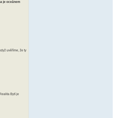
lna je oceánem
když uvěříme, že ty
Realita Bytí je