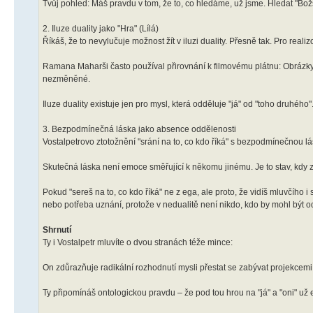
Tvůj pohled: Máš pravdu v tom, že to, co hledáme, už jsme. Hledat "Božst
2. Iluze duality jako "Hra" (Lílá)
Říkáš, že to nevylučuje možnost žít v iluzi duality. Přesně tak. Pro reali
Ramana Maharši často používal přirovnání k filmovému plátnu: Obrázky 
nezměněné.
Iluze duality existuje jen pro mysl, která odděluje "já" od "toho druhého
3. Bezpodmínečná láska jako absence oddělenosti
Vostalpetrovo ztotožnění "srání na to, co kdo říká" s bezpodmínečnou l
Skutečná láska není emoce směřující k někomu jinému. Je to stav, kdy zm
Pokud "sereš na to, co kdo říká" ne z ega, ale proto, že vidíš mluvčího
nebo potřeba uznání, protože v nedualitě není nikdo, kdo by mohl být o
Shrnutí
Ty i Vostalpetr mluvíte o dvou stranách téže mince:
On zdůrazňuje radikální rozhodnutí mysli přestat se zabývat projekcemi
Ty připomínáš ontologickou pravdu – že pod tou hrou na "já" a "oni" už e