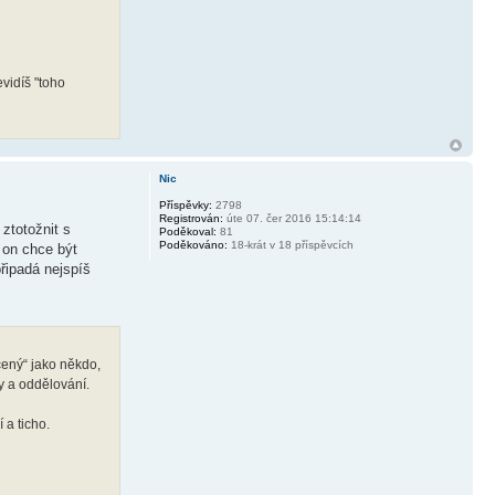
evidíš "toho
Nic
Příspěvky:
2798
Registrován:
úte 07. čer 2016 15:14:14
ztotožnit s
Poděkoval:
81
Poděkováno:
18-krát v 18 příspěvcích
e on chce být
připadá nejspíš
ícený“ jako někdo,
ky a oddělování.
 a ticho.