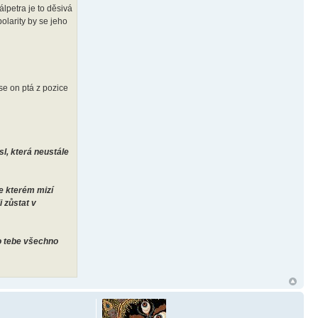
álpetra je to děsivá
polarity by se jeho
 se on ptá z pozice
sl, která neustále
ve kterém mizí
 zůstat v
ro tebe všechno