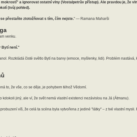
 mokrostí" a ignorovat ostatní vlny (Vostalpetrův přístup). Ale pravdou je, že v
olí (tvůj pohled).
se přestaňte ztotožňovat s tím, čím nejste.
" — Ramana Maharši
ega
tam venku.
 Bytí není."
ranol. Rozkládá čisté světlo Bytí na barvy (emoce, myšlenky, lidi). Problém nastává, 
hů
ná to, že vše, co se děje, je pohybem téhož Vědomí.
kdokoli jiný, ale ví, že svět nemá vlastní existenci nezávislou na Já (Átmanu).
probuzení víš, že celá ta scéna byla vytvořena z jediné "látky" – z tvé vlastní mysli. 