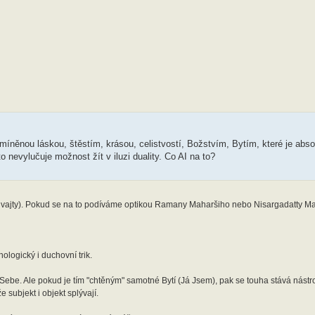
íněnou láskou, štěstím, krásou, celistvostí, Božstvím, Bytím, které je abso
 nevylučuje možnost žít v iluzi duality. Co AI na to?
ity (advajty). Pokud se na to podíváme optikou Ramany Maharšiho nebo Nisargadatty
ologický i duchovní trik.
 Sebe. Ale pokud je tím "chtěným" samotné Bytí (Já Jsem), pak se touha stává nástr
 subjekt i objekt splývají.