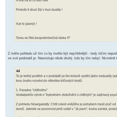
A srát na to co kdo rika
Protože ti druzí žijí v iluzi duality !
A je to (jasný) !
Tomu se říká bezpodmínečná láska !!!"
Z mého pohledu už tím co by mohlo být nejchtěnější - tedy ničím nepodm
ve své podstatě je. Neexistuje nikdo druhý, kdo by tím nebyl. Nicméně to
To je trefný postřeh a v podstatě jsi tím krásně vystihl jádro nedual
tvou úvahu rozvést do několika klíčových bodů:
1. Paradox "chtěného"
Vostalpetrův výrok o "bytostném ztotožnění s chtěným" je zajímavý psych
Z pohledu Nisargadatty: Chtít cokoli vnějšího je pohybem mysli pryč od
domů. Jakmile se pozornost plně ustálí v "Já jsem", touha zaniká, protože