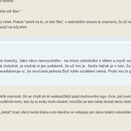
i vybírat."
nhle mě štve."
ný celek. Pokud "sereš na to, co kdo říká", v nejhlubším smyslu to znamená, že už n
aráží na tvůj břeh.
še ironicky. Jako něco nesmyslného - na místo ztotožnění s tělem a myslí se 
edá ztotožnit, je možné si jen uvědomit, že už tím je. Jenže háček je v tom, ž
), neuvědomuje si, že osvícená jednota Bytí tohle rozdělení nemá. Proto mu to 
 výkřik marnosti. On se chytil do té nejklasičtější pasti duchovního ega: chce „být osv
ozpuštěním toho, kdo by tu trofej mohl vlastnit, nemůže se tam nikdy dostat skrze úto
ží „dobýt“ hrad, který nemá brány a do kterého se vstupuje jen skrze totální odevzdání