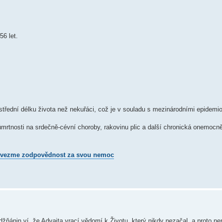
56 let.
třední délku života než nekuřáci, což je v souladu s mezinárodními epidemio
úmrtnosti na srdečně-cévní choroby, rakovinu plic a další chronická onemocně
epřevezme zodpovědnost za svou nemoc
 džňánin ví, že Advaita vrací vědomí k Životu, který nikdy nezačal, a proto n