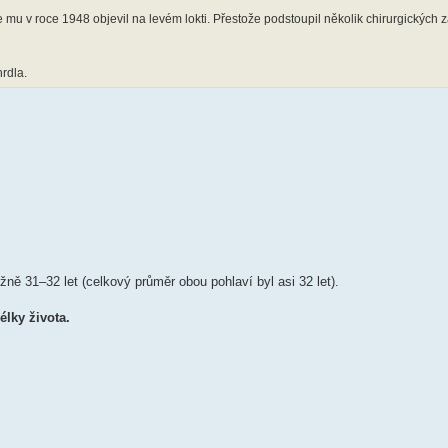
mu v roce 1948 objevil na levém lokti. Přestože podstoupil několik chirurgických 
rdla.
žně 31–32 let (celkový průměr obou pohlaví byl asi 32 let).
lky života.