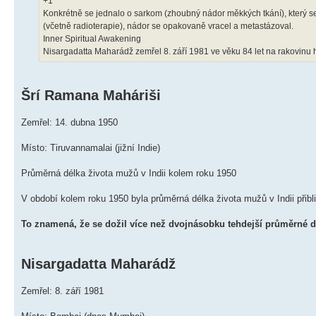
+1
Konkrétně se jednalo o sarkom (zhoubný nádor měkkých tkání), který se 
(včetně radioterapie), nádor se opakovaně vracel a metastázoval.
Inner Spiritual Awakening
Nisargadatta Maharádž zemřel 8. září 1981 ve věku 84 let na rakovinu h
Šrí Ramana Maháriši
Zemřel: 14. dubna 1950
Místo: Tiruvannamalai (jižní Indie)
Průměrná délka života mužů v Indii kolem roku 1950
V období kolem roku 1950 byla průměrná délka života mužů v Indii přibli
To znamená, že se dožil více než dvojnásobku tehdejší průměrné dé
Nisargadatta Maharádž
Zemřel: 8. září 1981