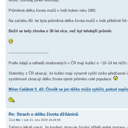
Místo: Bombaj (dnes Mumbai)
Průměrná délka života mužů v Indii kolem roku 1981
Na začátku 80. let byla průměrná délka života mužů v Indii přibližně 54–
Dožil se tedy zhruba o 30 let více, než byl tehdejší průměr.
-----------------------------------
Podle údajů a odhadů studovaných v ČR mají kuřáci o ~10–14 let nižší s
Statistiky z ČR ukazují, že kuřáci mají výrazně vyšší riziko předčasné 
systémově zkracují délku života oproti průměru celé populace.
Milan Calábek 5. díl: Člověk se jen těžko může vyléčit, pokud n
Re: Strach o délku života džňáninů
od
Nic
» sob 21. úno 2026 18:48:58
Zatímco lékaři varují, že kouření zkracuje životní příběh jedné postavy,