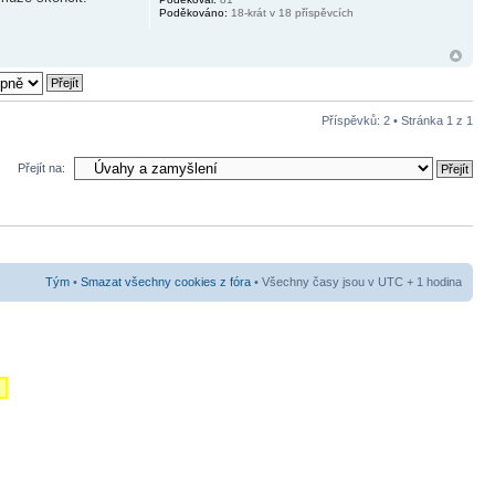
Poděkováno:
18-krát v 18 příspěvcích
Příspěvků: 2 • Stránka
1
z
1
Přejít na:
Tým
•
Smazat všechny cookies z fóra
• Všechny časy jsou v UTC + 1 hodina
m