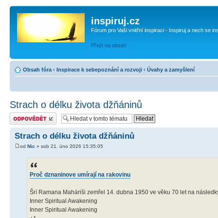
inspiruj.cz
Fórum pro Vaši vnitřní inspiraci - Inspiruj a nech se in
Přejít na obsah
Obsah fóra
‹
Inspirace k sebepoznání a rozvoji
‹
Úvahy a zamyšlení
Strach o délku života džňáninů
Odeslat odpověď
Strach o délku života džňáninů
od
Nic
» sob 21. úno 2026 15:35:05
Proč dznaninove umírají na rakovinu
Šrí Ramana Maháriši zemřel 14. dubna 1950 ve věku 70 let na následky
Inner Spiritual Awakening
Inner Spiritual Awakening