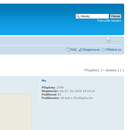
Pokročilé hledání
FAQ
Registrovat
Přihlásit se
Příspěvků: 2 • Stránka
1
z
1
Nic
Příspěvky:
2798
Registrován:
úte 07. čer 2016 15:14:14
Poděkoval:
81
Poděkováno:
18-krát v 18 příspěvcích