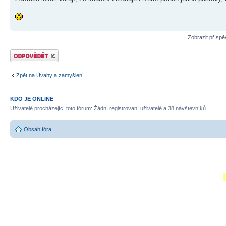
Zobrazit přísp
Odeslat odpověď
Zpět na Úvahy a zamyšlení
KDO JE ONLINE
Uživatelé procházející toto fórum: Žádní registrovaní uživatelé a 38 návštevníků
Obsah fóra