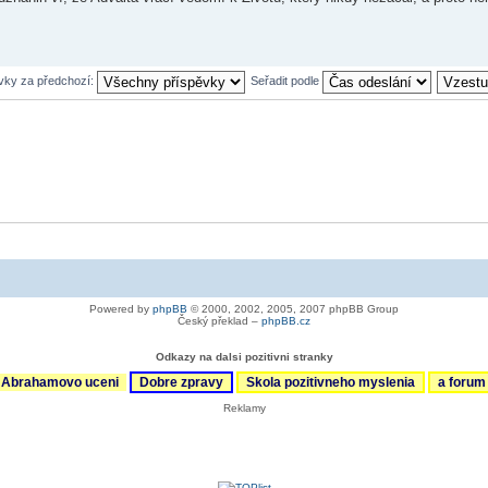
ěvky za předchozí:
Seřadit podle
Powered by
phpBB
© 2000, 2002, 2005, 2007 phpBB Group
Český překlad –
phpBB.cz
Odkazy na dalsi pozitivni stranky
Abrahamovo uceni
Dobre zpravy
Skola pozitivneho myslenia
a foru
Reklamy