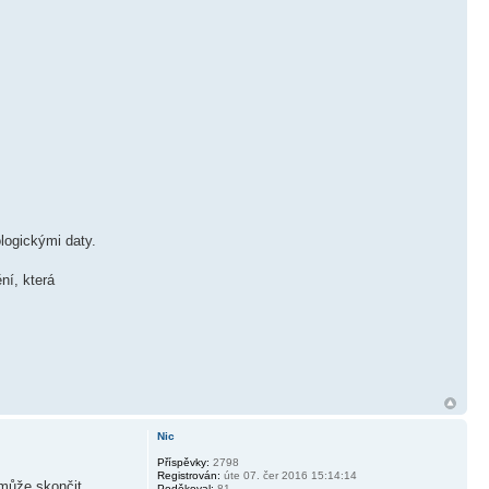
logickými daty.
ní, která
Nic
Příspěvky:
2798
Registrován:
úte 07. čer 2016 15:14:14
emůže skončit.
Poděkoval:
81