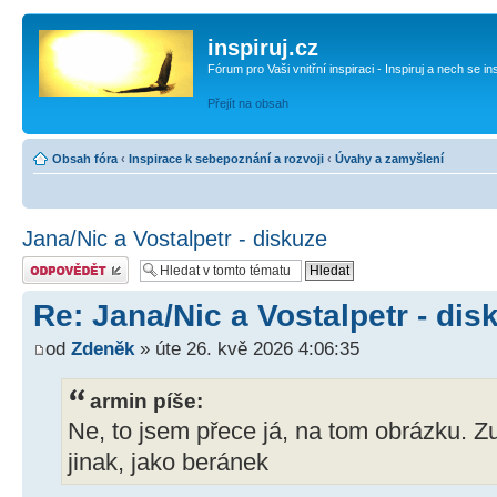
inspiruj.cz
Fórum pro Vaši vnitřní inspiraci - Inspiruj a nech se in
Přejít na obsah
Obsah fóra
‹
Inspirace k sebepoznání a rozvoji
‹
Úvahy a zamyšlení
Jana/Nic a Vostalpetr - diskuze
Odeslat odpověď
Re: Jana/Nic a Vostalpetr - dis
od
Zdeněk
» úte 26. kvě 2026 4:06:35
armin píše:
Ne, to jsem přece já, na tom obrázku. 
jinak, jako beránek