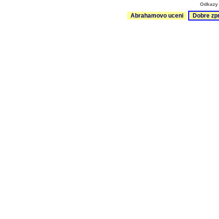
Odkazy 
Abrahamovo uceni
Dobre zp