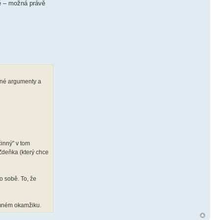
dě – možná právě
ěcné argumenty a
činný" v tom
 Zdeňka (který chce
o sobě. To, že
tomném okamžiku.