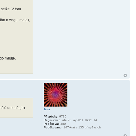
 selže. V tom
dha a Angulimala),
do miluje.
ještě umocňuje).
Trini
Příspěvky:
6730
Registrován:
úte 25. říj 2011 16:26:14
Poděkoval:
380
Poděkováno:
147-krát v 135 příspěvcích