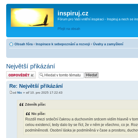
inspiruj.cz
Fórum pro Vaši vnitřní inspiraci - Inspiruj a nech se in
Přejít na obsah
Obsah fóra
‹
Inspirace k sebepoznání a rozvoji
‹
Úvahy a zamyšlení
Největší přikázání
Odeslat odpověď
Re: Největší přikázání
od
Nic
» stř 10. pro 2025 17:22:43
Zdeněk píše:
Nic píše:
Rozdíl mezi srdeční čakrou a duchovním srdcem vidím hlavně v tom, 
celou existencí, tedy dalo by se říct, že v něm je všechno, co je. R
podmíněnosti. Osobní láska je podmíněná v čase a prostoru, duch