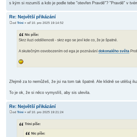
s kým si rozumíš a kdo je podle tebe "otevřen Pravdě"? "Pravdě" v t
Re: Největší přikázání
od
Trini
» stř 10. pro 2025 19:14:52
Nic píše:
Skrz iluzi oddělenosti - skrz ego se jeví kde co, že je špatné.
A skutečným osvobozením od ega je poznávání
dokonalého světa
Prob
Zřejmě za to nemůžeš, že jsi na tom tak špatně. Ale klidně se utěšuj ilu
To je ok, že si něco vymyslíš, aby sis ulevila.
Re: Největší přikázání
od
Trini
» stř 10. pro 2025 19:21:24
Trini píše:
Nic píše: