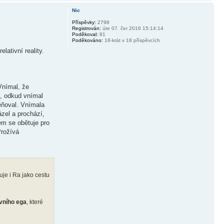
Nic
Příspěvky:
2798
Registrován:
úte 07. čer 2016 15:14:14
Poděkoval:
81
Poděkováno:
18-krát v 18 příspěvcích
lativní reality.
Vnímal, že
u, odkud vnímal
ěňoval. Vnímala
ázel a prochází,
em se obětuje pro
Prožívá
uje i Ra jako cestu
vního ega
, které