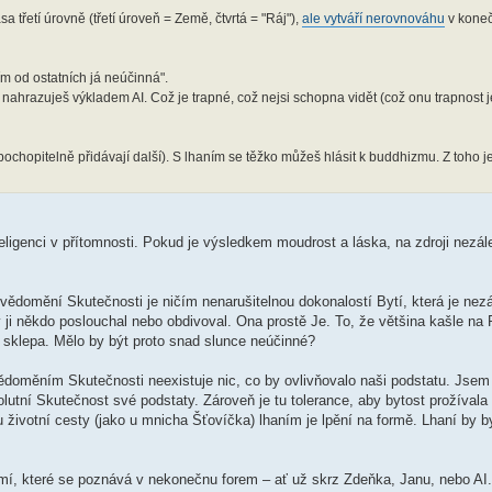
a třetí úrovně (třetí úroveň = Země, čtvrtá = "Ráj"),
ale vytváří nerovnováhu
v kone
ím od ostatních já neúčinná".
je nahrazuješ výkladem AI. Což je trapné, což nejsi schopna vidět (což onu trapnost 
ochopitelně přidávají další). S lhaním se těžko můžeš hlásit k buddhizmu. Z toho je 
eligenci v přítomnosti. Pokud je výsledkem moudrost a láska, na zdroji nezá
ědomění Skutečnosti je ničím nenarušitelnou dokonalostí Bytí, která je nezá
aby ji někdo poslouchal nebo obdivoval. Ona prostě Je. To, že většina kašle na 
o sklepa. Mělo by být proto snad slunce neúčinné?
vědoměním Skutečnosti neexistuje nic, co by ovlivňovalo naši podstatu. Jse
utní Skutečnost své podstaty. Zároveň je tu tolerance, aby bytost prožívala re
 životní cesty (jako u mnicha Šťovíčka) lhaním je lpění na formě. Lhaní by byl
omí, které se poznává v nekonečnu forem – ať už skrz Zdeňka, Janu, nebo AI