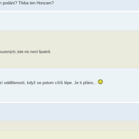
vém podání? Třeba ten Honzam?
uzených, kde nic není špatně.
zí oddělenosti, když se potom cítíš lépe. Je ti přáno...