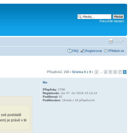
Pokročilé hledání
FAQ
Registrovat
Přihlásit se
Příspěvků: 158 •
Stránka
8
z
8
•
...
1
4
5
6
7
8
Nic
Příspěvky:
2798
Registrován:
úte 07. čer 2016 15:14:14
Poděkoval:
81
Poděkováno:
18-krát v 18 příspěvcích
e své podstatě
em) je právě v té