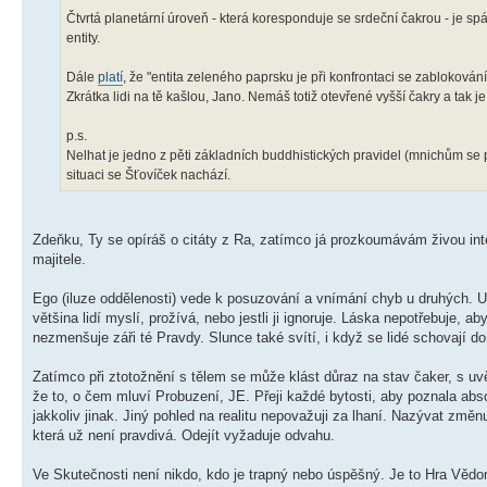
Čtvrtá planetární úroveň - která koresponduje se srdeční čakrou - je spás
entity.
Dále
platí
, že "entita zeleného paprsku je při konfrontaci se zablokován
Zkrátka lidi na tě kašlou, Jano. Nemáš totiž otevřené vyšší čakry a tak 
p.s.
Nelhat je jedno z pěti základních buddhistických pravidel (mnichům se p
situaci se Šťovíček nachází.
Zdeňku, Ty se opíráš o citáty z Ra, zatímco já prozkoumávám živou int
majitele.
Ego (iluze oddělenosti) vede k posuzování a vnímání chyb u druhých. Uv
většina lidí myslí, prožívá, nebo jestli ji ignoruje. Láska nepotřebuje, 
nezmenšuje záři té Pravdy. Slunce také svítí, i když se lidé schovají d
Zatímco při ztotožnění s tělem se může klást důraz na stav čaker, s u
že to, o čem mluví Probuzení, JE. Přeji každé bytosti, aby poznala absol
jakkoliv jinak. Jiný pohled na realitu nepovažuji za lhaní. Nazývat změnu
která už není pravdivá. Odejít vyžaduje odvahu.
Ve Skutečnosti není nikdo, kdo je trapný nebo úspěšný. Je to Hra Věd