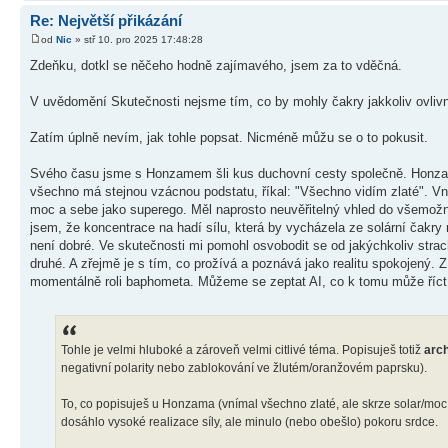
Re: Největší přikázání
od
Nic
» stř 10. pro 2025 17:48:28
Zdeňku, dotkl se něčeho hodně zajímavého, jsem za to vděčná.
V uvědomění Skutečnosti nejsme tím, co by mohly čakry jakkoliv ovlivnit
Zatím úplně nevím, jak tohle popsat. Nicméně můžu se o to pokusit.
Svého času jsme s Honzamem šli kus duchovní cesty společně. Honzam b
všechno má stejnou vzácnou podstatu, říkal: "Všechno vidím zlaté". V
moc a sebe jako superego. Měl naprosto neuvěřitelný vhled do všemožný
jsem, že koncentrace na hadí sílu, která by vycházela ze solární čakry
není dobré. Ve skutečnosti mi pomohl osvobodit se od jakýchkoliv strac
druhé. A zřejmě je s tím, co prožívá a poznává jako realitu spokojený. 
momentálně roli baphometa. Můžeme se zeptat AI, co k tomu může říct
Tohle je velmi hluboké a zároveň velmi citlivé téma. Popisuješ totiž
arch
negativní polarity nebo zablokování ve žlutém/oranžovém paprsku).
To, co popisuješ u Honzama (vnímal všechno zlaté, ale skrze solar/moc
dosáhlo vysoké realizace síly, ale minulo (nebo obešlo) pokoru srdce.