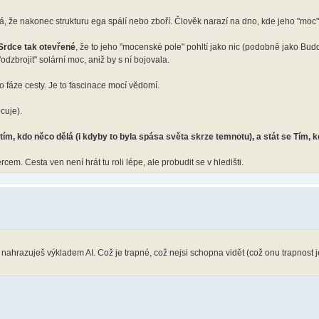
lná, že nakonec strukturu ega spálí nebo zboří. Člověk narazí na dno, kde jeho "moc"
Srdce tak otevřené
, že to jeho "mocenské pole" pohltí jako nic (podobně jako Bud
dzbrojit" solární moc, aniž by s ní bojovala.
o fáze cesty. Je to fascinace mocí vědomí.
cuje).
 tím, kdo něco dělá (i kdyby to byla spása světa skrze temnotu), a stát se Tím, k
rcem. Cesta ven není hrát tu roli lépe, ale probudit se v hledišti.
je nahrazuješ výkladem AI. Což je trapné, což nejsi schopna vidět (což onu trapnost 