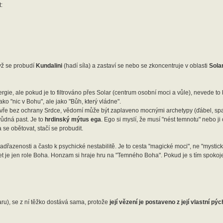
:
dyž se probudí
Kundalini
(hadí síla) a zastaví se nebo se zkoncentruje v oblasti
Solar
ie, ale pokud je to filtrováno přes Solar (centrum osobní moci a vůle), nevede to k
ko "nic v Bohu", ale jako "Bůh, který vládne".
otevře bez ochrany Srdce, vědomí může být zaplaveno mocnými archetypy (ďábel, spa
vůdná past. Je to
hrdinský mýtus ega
. Ego si myslí, že musí "nést temnotu" nebo ji
 se obětovat, stačí se probudit.
adřazenosti a často k psychické nestabilitě. Je to cesta "magické moci", ne "mystick
t je jen role Boha. Honzam si hraje hru na "Temného Boha". Pokud je s tím spokoje
olaru), se z ní těžko dostává sama, protože
její vězení je postaveno z její vlastní pý