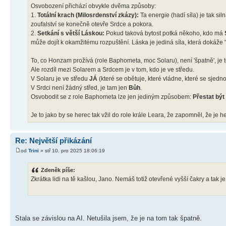
Osvobození přichází obvykle dvěma způsoby:
1.
Totální krach (Milosrdenství zkázy):
Ta energie (hadí síla) je tak si
zoufalství se konečně otevře Srdce a pokora.
2.
Setkání s větší Láskou:
Pokud taková bytost potká někoho, kdo má
může dojít k okamžitému rozpuštění. Láska je jediná síla, která dokáže "o
To, co Honzam prožívá (role Baphometa, moc Solaru), není 'špatně', je t
Ale rozdíl mezi Solarem a Srdcem je v tom, kdo je ve středu.
V Solaru je ve středu
JÁ
(které se obětuje, které vládne, které se sjedno
V Srdci není žádný střed, je tam jen
Bůh
.
Osvobodit se z role Baphometa lze jen jediným způsobem:
Přestat být
Je to jako by se herec tak vžil do role krále Leara, že zapomněl, že je he
Re: Největší přikázání
od
Trini
» stř 10. pro 2025 18:06:19
Zdeněk píše:
Zkrátka lidi na tě kašlou, Jano. Nemáš totiž otevřené vyšší čakry a tak 
Stala se závislou na AI. Netušila jsem, že je na tom tak špatně.