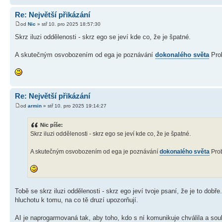
Re: Největší přikázání
od
Nic
» stř 10. pro 2025 18:57:30
Skrz iluzi oddělenosti - skrz ego se jeví kde co, že je špatné.
A skutečným osvobozením od ega je poznávání
dokonalého světa
Prob
Re: Největší přikázání
od
armin
» stř 10. pro 2025 19:14:27
Nic píše:
Skrz iluzi oddělenosti - skrz ego se jeví kde co, že je špatné.
A skutečným osvobozením od ega je poznávání
dokonalého světa
Prob
Tobě se skrz iluzi oddělenosti - skrz ego jeví tvoje psaní, že je to dobře.
hluchotu k tomu, na co tě druzí upozorňují.
AI je naprogarmovaná tak, aby toho, kdo s ní komunikuje chválila a sou