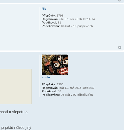
Nic
Příspěvky:
2798
Registrován:
úte 07. čer 2016 15:14:14
Poděkoval:
81
Poděkováno:
18-krát v 18 příspěvcích
armin
Příspěvky:
3305
Registrován:
pát 11. zář 2015 10:58:43
Poděkoval:
48
Poděkováno:
96-krát v 92 příspěvcích
enosti a slepotu a
je ještě někdo jiný