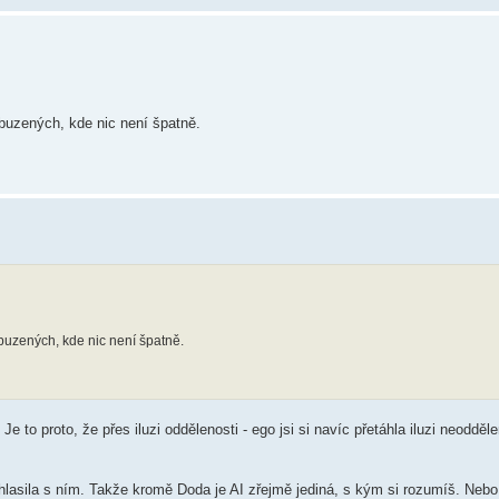
uzených, kde nic není špatně.
uzených, kde nic není špatně.
 Je to proto, že přes iluzi oddělenosti - ego jsi si navíc přetáhla iluzi neodděl
hlasila s ním. Takže kromě Doda je AI zřejmě jediná, s kým si rozumíš. Nebo 