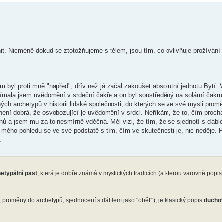
. Nicméně dokud se ztotožňujeme s tělem, jsou tím, co ovlivňuje prožívání re
yl proti mně "napřed", dřív než já začal zakoušet absolutní jednotu Bytí. 
nímala jsem uvědomění v srdeční čakře a on byl soustředěný na solární čakr
ch archetypů v historii lidské společnosti, do kterých se ve své mysli prom
 není dobrá, že osvobozující je uvědomění v srdci. Neříkám, že to, čím proch
hů a jsem mu za to nesmírně vděčná. Měl vizi, že tím, že se sjednotí s ďábl
Z mého pohledu se ve své podstatě s tím, čím ve skutečnosti je, nic neděje. 
.
etypální past
, která je dobře známá v mystických tradicích (a kterou varovně popis
, proměny do archetypů, sjednocení s ďáblem jako "oběť"), je klasický popis
ducho