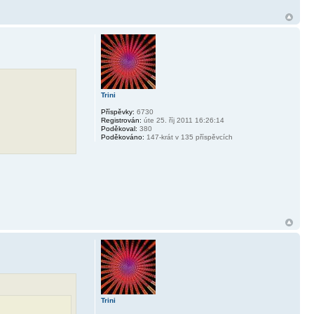
Trini
Příspěvky:
6730
Registrován:
úte 25. říj 2011 16:26:14
Poděkoval:
380
Poděkováno:
147-krát v 135 příspěvcích
Trini