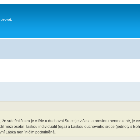
spirovat.
že srdeční čakra je v těle a duchovní Srdce je v čase a prostoru neomezené, je v
ozdíl mezi osobní láskou individualit (ega) a Láskou duchovního srdce (jednoty s Boh
ovní Láska není ničím podmíněná.