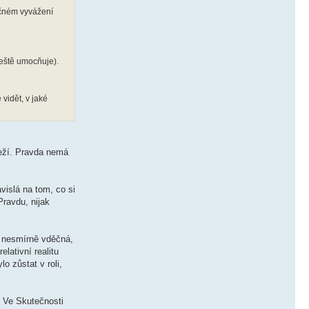
čném vyvážení
ještě umocňuje).
vidět, v jaké
leží. Pravda nemá
vislá na tom, co si
Pravdu, nijak
m nesmírně vděčná,
lativní realitu
o zůstat v roli,
. Ve Skutečnosti