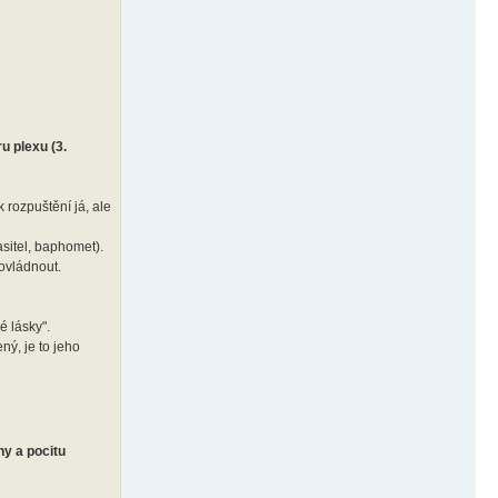
u plexu (3.
 rozpuštění já, ale
sitel, baphomet).
 ovládnout.
é lásky".
ný, je to jeho
chy a pocitu