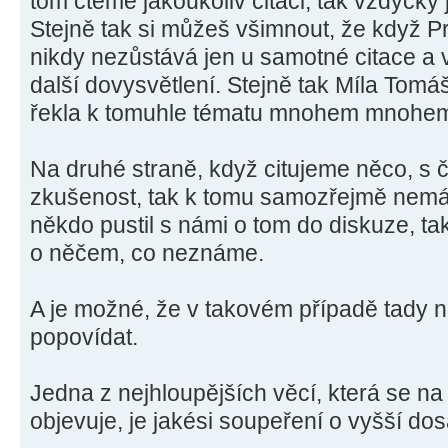
tom čteme jakoukoliv citaci, tak vždycky 
Stejně tak si můžeš všimnout, že když Pr
nikdy nezůstává jen u samotné citace a 
další dovysvětlení. Stejně tak Míla To
řekla k tomuhle tématu mnohem mnohem
Na druhé straně, když citujeme něco, 
zkušenost, tak k tomu samozřejmě nemám
někdo pustil s námi o tom do diskuze, t
o něčem, co neznáme.
A je možné, že v takovém případě tady n
popovídat.
Jedna z nejhloupějších věcí, která se n
objevuje, je jakési soupeření o vyšší d