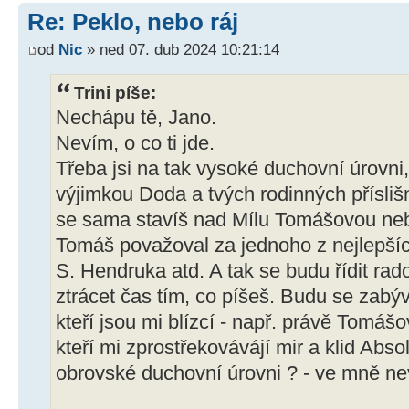
Re: Peklo, nebo ráj
od
Nic
» ned 07. dub 2024 10:21:14
Trini píše:
Nechápu tě, Jano.
Nevím, o co ti jde.
Třeba jsi na tak vysoké duchovní úrovni,
výjimkou Doda a tvých rodinných přísliš
se sama stavíš nad Mílu Tomášovou neb
Tomáš považoval za jednoho z nejlepšíc
S. Hendruka atd. A tak se budu řídit r
ztrácet čas tím, co píšeš. Budu se zabýv
kteří jsou mi blízcí - např. právě Tomáš
kteří mi zprostřekovávájí mir a klid Absolu
obrovské duchovní úrovni ? - ve mně ne