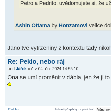
Petro a Pedrito, uvědomujete si, že u
Ashin Ottama
by
Honzamovi
velice do
Jano tvé vytrženiny z kontextu tady nikoh
Re: Peklo, nebo ráj
od
Jářek
» čtv 04. črc 2024 14:55:10
Ona se umí proměnit v ďábla, jen že jí t
Předchozí
Zobrazit příspěvky za předchozí: