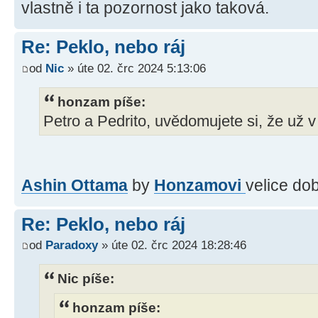
vlastně i ta pozornost jako taková.
Re: Peklo, nebo ráj
od
Nic
» úte 02. črc 2024 5:13:06
honzam píše:
Petro a Pedrito, uvědomujete si, že už 
Ashin Ottama
by
Honzamovi
velice do
Re: Peklo, nebo ráj
od
Paradoxy
» úte 02. črc 2024 18:28:46
Nic píše:
honzam píše: