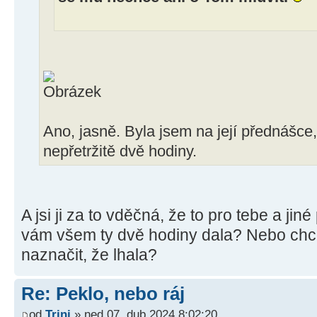
Ano, jasně. Byla jsem na její přednášce
nepřetržitě dvě hodiny.
A jsi ji za to vděčná, že to pro tebe a ji
vám všem ty dvě hodiny dala? Nebo ch
naznačit, že lhala?
Re: Peklo, nebo ráj
od
Trini
» ned 07. dub 2024 8:02:20