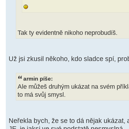
Tak ty evidentně nikoho neprobudíš.
Už jsi zkusil někoho, kdo sladce spí, pr
armin píše:
Ale můžeš druhým ukázat na svém příkla
to má svůj smysl.
Neřekla bych, že se to dá nějak ukázat,
JE, je jaksi ve své podstatě nesmyslná.