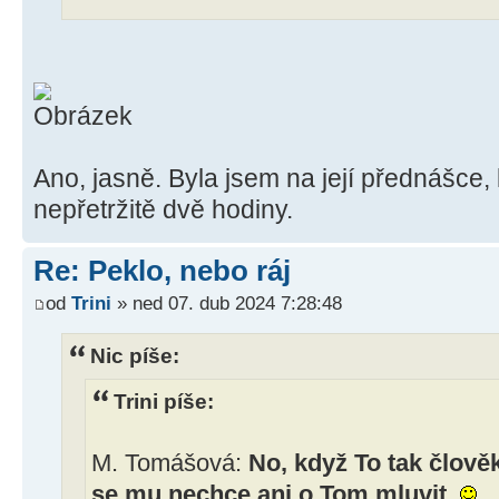
Ano, jasně. Byla jsem na její přednášce,
nepřetržitě dvě hodiny.
Re: Peklo, nebo ráj
od
Trini
» ned 07. dub 2024 7:28:48
Nic píše:
Trini píše:
M. Tomášová:
No, když To tak člověk
se mu nechce ani o Tom mluvit.