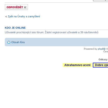
Odeslat odpověď
Zpět na Úvahy a zamyšlení
KDO JE ONLINE
Uživatelé procházející toto fórum: Žádní registrovaní uživatelé a 39 návštevníků
Obsah fóra
Powered by
phpBB
©
Čes
Odkazy 
Abrahamovo uceni
Dobre zp