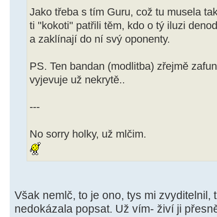
Jako třeba s tím Guru, což tu musela ta
ti "kokoti" patřili těm, kdo o tý iluzi de
a zaklínají do ní svý oponenty.
PS. Ten bandan (modlitba) zřejmě zafung
vyjevuje už nekrytě..
---
No sorry holky, už mlčim.
Však nemlč, to je ono, tys mi zvyditelnil,
nedokázala popsat. Už vím- živí ji přesn