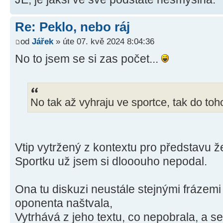
Re: Peklo, nebo ráj
od
Jářek
» úte 07. kvě 2024 8:04:36
No to jsem se si zas počet...
No tak až vyhraju ve sportce, tak do toh
Vtip vytržený z kontextu pro představu ž
Sportku už jsem si dlooouho nepodal.
Ona tu diskuzi neustále stejnými frázemi
oponenta naštvala,
Vytrhává z jeho textu, co nepobrala, a se