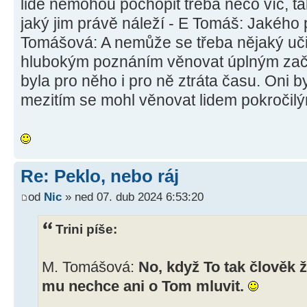
lidé nemohou pochopit třeba něco víc, ta
jaký jim právě náleží - E Tomáš: Jakého 
Tomášová: A nemůže se třeba nějaký uči
hlubokým poznáním věnovat úplným začá
byla pro něho i pro ně ztráta času. Oni b
mezitím se mohl věnovat lidem pokročil
Re: Peklo, nebo ráj
od
Nic
» ned 07. dub 2024 6:53:20
Trini píše:
M. Tomášová:
No, když To tak člověk ž
mu nechce ani o Tom mluvit.