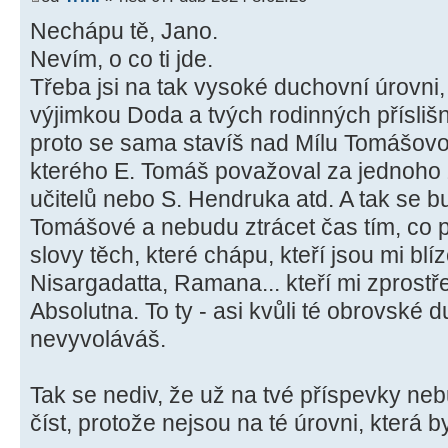
Nechápu tě, Jano.
Nevím, o co ti jde.
Třeba jsi na tak vysoké duchovní úrovni,
výjimkou Doda a tvých rodinných přísliš
proto se sama stavíš nad Mílu Tomášovo
kterého E. Tomáš považoval za jednoho 
učitelů nebo S. Hendruka atd. A tak se bu
Tomášové a nebudu ztrácet čas tím, co 
slovy těch, které chápu, kteří jsou mi blí
Nisargadatta, Ramana... kteří mi zprostře
Absolutna. To ty - asi kvůli té obrovské 
nevyvoláváš.
Tak se nediv, že už na tvé příspevky ne
číst, protože nejsou na té úrovni, která 