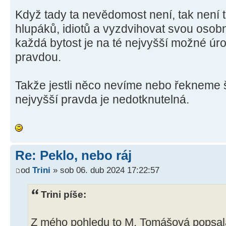
Když tady ta nevědomost není, tak není
hlupáků, idiotů a vyzdvihovat svou osobn
každá bytost je na té nejvyšší možné úrov
pravdou.
Takže jestli něco nevíme nebo řekneme š
nejvyšší pravda je nedotknutelná.
Re: Peklo, nebo ráj
od
Trini
» sob 06. dub 2024 17:22:57
Trini píše:
Z mého pohledu to M. Tomášová popsal