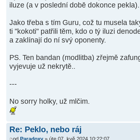
iluze (a v poslední době dokonce pekla).
Jako třeba s tím Guru, což tu musela tak
ti "kokoti" patřili těm, kdo o tý iluzi den
a zaklínají do ní svý oponenty.
PS. Ten bandan (modlitba) zřejmě zafungo
vyjevuje už nekrytě..
---
No sorry holky, už mlčim.
Re: Peklo, nebo ráj
od
Paradoxy
» úte 07. kvě 2024 10:22:07