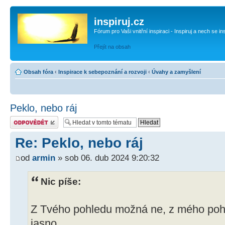
inspiruj.cz
Fórum pro Vaši vnitřní inspiraci - Inspiruj a nech se in
Přejít na obsah
Obsah fóra
‹
Inspirace k sebepoznání a rozvoji
‹
Úvahy a zamyšlení
Peklo, nebo ráj
Odeslat odpověď
Re: Peklo, nebo ráj
od
armin
» sob 06. dub 2024 9:20:32
Nic píše:
Z Tvého pohledu možná ne, z mého pohl
jasno...