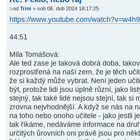
od
Trini
» sob 06. dub 2024 18:17:25
https://www.youtube.com/watch?v=w4h
44:51
Míla Tomášová:
Ale ted zase je taková dobrá doba, taková
rozprostřená na naší zem, že je těch učit
že si každý může vybrat. Není jeden uči
být, protože lidi jsou úplně různí, jako l
stejný, tak také lidé nejsou stejní, tak si
zrovna nejvhodnější. A když se nás na n
na toho nebo onoho učitele - jako jestli j
tak říkáme, nedáváme informace na druhé
určitých ůrovních oni právě jsou pro někte