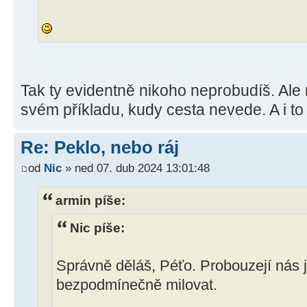
Tak ty evidentně nikoho neprobudíš. Al
svém příkladu, kudy cesta nevede. A i to
Re: Peklo, nebo ráj
od
Nic
» ned 07. dub 2024 13:01:48
armin píše:
Nic píše:
Správně děláš, Péťo. Probouzejí nás j
bezpodmínečně milovat.