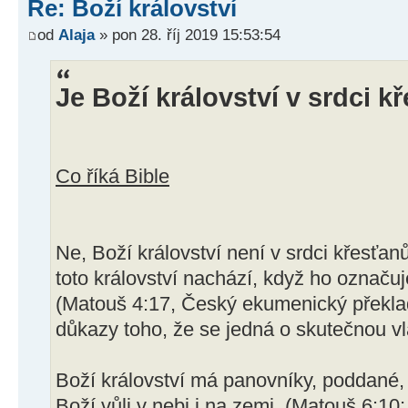
Re: Boží království
od
Alaja
» pon 28. říj 2019 15:53:54
Je Boží království v srdci k
Co říká Bible
Ne, Boží království není v srdci křesťan
toto království nachází, když ho označuj
(Matouš 4:17, Český ekumenický překlad
důkazy toho, že se jedná o skutečnou vl
Boží království má panovníky, poddané,
Boží vůli v nebi i na zemi. (Matouš 6:10;