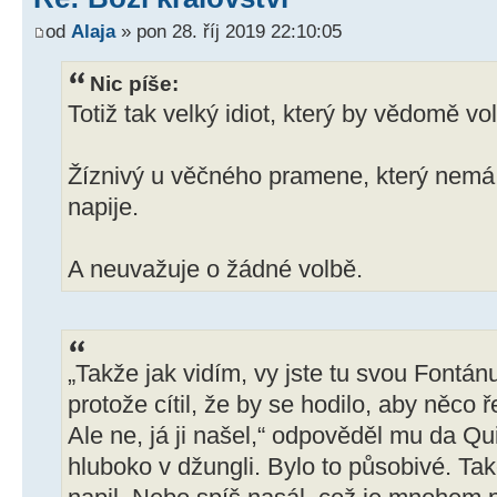
od
Alaja
» pon 28. říj 2019 22:10:05
Nic píše:
Totiž tak velký idiot, který by vědomě vol
Žíznivý u věčného pramene, který nemá 
napije.
A neuvažuje o žádné volbě.
„Takže jak vidím, vy jste tu svou Fontánu
protože cítil, že by se hodilo, aby něco ře
Ale ne, já ji našel,“ odpověděl mu da Q
hluboko v džungli. Bylo to působivé. Ta