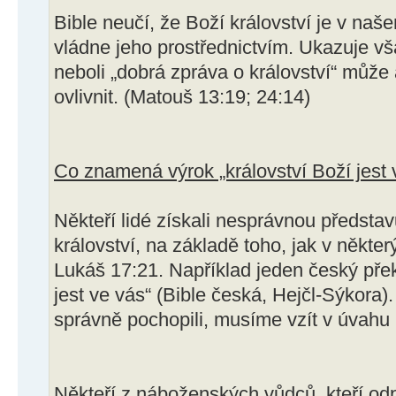
Bible neučí, že Boží království je v naš
vládne jeho prostřednictvím. Ukazuje vša
neboli „dobrá zpráva o království“ může
ovlivnit. (Matouš 13:19; 24:14)
Co znamená výrok „království Boží jest 
Někteří lidé získali nesprávnou představ
království, na základě toho, jak v někte
Lukáš 17:21. Například jeden český překl
jest ve vás“ (Bible česká, Hejčl-Sýkora
správně pochopili, musíme vzít v úvahu 
Někteří z náboženských vůdců, kteří odp