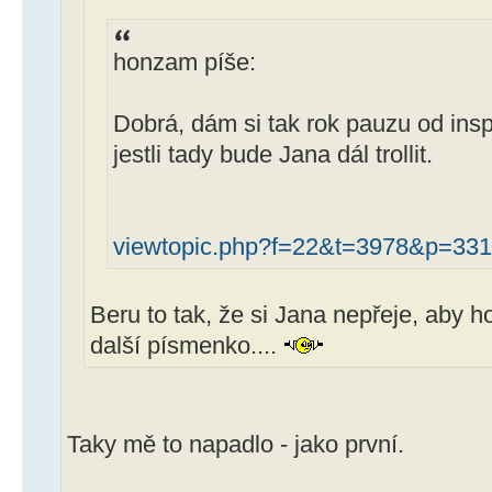
honzam píše:
Dobrá, dám si tak rok pauzu od insp
jestli tady bude Jana dál trollit.
viewtopic.php?f=22&t=3978&p=33
Beru to tak, že si Jana nepřeje, aby 
další písmenko....
Taky mě to napadlo - jako první.