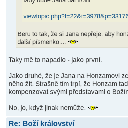
tady bude Jana dál trollit.
viewtopic.php?f=22&t=3978&p=3317
Beru to tak, že si Jana nepřeje, aby ho
další písmenko....
Taky mě to napadlo - jako první.
Jako druhé, že je Jana na Honzamovi zc
něho žít. Strašně tím trpí, že Honzam tad
kompenzovat svými představami o Božím 
No, jo, když jinak nemůže.
Re: Boží království