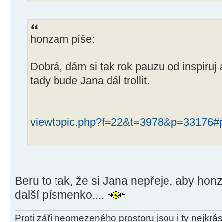
honzam píše:
Dobrá, dám si tak rok pauzu od inspiruj a
tady bude Jana dál trollit.
viewtopic.php?f=22&t=3978&p=33176#
Beru to tak, že si Jana nepřeje, aby hon
další písmenko....
Proti záři neomezeného prostoru jsou i ty nejkrás