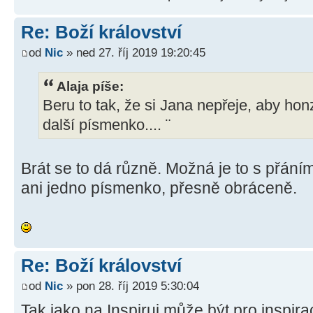
Re: Boží království
od
Nic
» ned 27. říj 2019 19:20:45
Alaja píše:
Beru to tak, že si Jana nepřeje, aby ho
další písmenko.... ¨
Brát se to dá různě. Možná je to s přán
ani jedno písmenko, přesně obráceně.
Re: Boží království
od
Nic
» pon 28. říj 2019 5:30:04
Tak jako na Inspiruj může být pro inspir