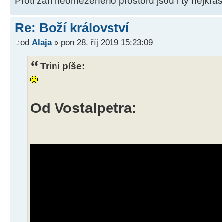
Proti záři neomezeného prostoru jsou i ty nejkrás
Re: Boží království
od
Alaja
» pon 28. říj 2019 15:23:09
Trini píše:
Od Vostalpetra: