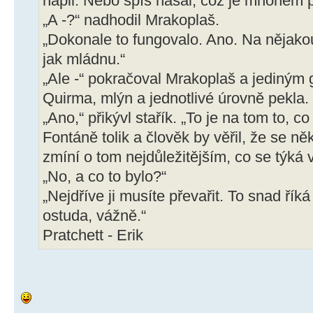
napil. Nebo spíš nasál, což je mnohem p
„A -?“ nadhodil Mrakoplaš.
„Dokonale to fungovalo. Ano. Na nějakou c
jak mládnu.“
„Ale -“ pokračoval Mrakoplaš a jediným
Quirma, mlýn a jednotlivé úrovně pekla.
„Ano,“ přikývl stařík. „To je na tom to, c
Fontáně tolik a člověk by věřil, že se n
zmíní o tom nejdůležitějším, co se týká 
„No, a co to bylo?“
„Nejdříve ji musíte převařit. To snad řík
ostuda, vážně.“
Pratchett - Erik