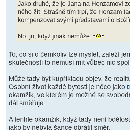
Jako druhé, že je Jana na Honzamovi z
něho žít. Strašně tím trpí, že Honzam ta
kompenzovat svými představami o Božím
No, jo, když jinak nemůže.
To, co si o čemkoliv lze myslet, záleží je
skutečností to nemusí mít vůbec nic spo
Může tady být kupříkladu objev, že realit
Osobní život každé bytosti je něco jako
t
okamžik, ve kterém je možné se svobodn
dál směřuje.
A tenhle okamžik, když tady není bdělos
jako by nebyla šance obrátit směr.