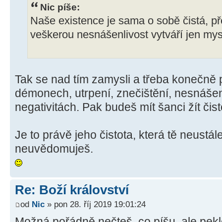
Nic píše:
Naše existence je sama o sobě čistá, př
veškerou nesnášenlivost vytváří jen mys
Tak se nad tím zamysli a třeba konečně 
démonech, utrpení, znečištění, nesnášenl
negativitách. Pak budeš mít šanci žít čist
Je to právě jeho čistota, která tě neustále
neuvědomuješ.
Re: Boží království
od
Nic
» pon 28. říj 2019 19:01:24
Možná pořádně nečteš, co píšu, ale peklo