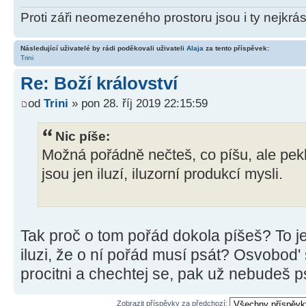
Proti záři neomezeného prostoru jsou i ty nejkrás
Následující uživatelé by rádi poděkovali uživateli
Alaja
za tento příspěvek:
Trini
Re: Boží království
od
Trini
» pon 28. říj 2019 22:15:59
Nic píše:
Možná pořádně nečteš, co píšu, ale pekl
jsou jen iluzí, iluzorní produkcí mysli.
Tak proč o tom pořád dokola píšeš? To je
iluzi, že o ní pořád musí psát? Osvobod
procitni a chechtej se, pak už nebudeš 
Zobrazit příspěvky za předchozí: