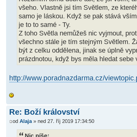
všeho. Vlastně jsi tím Světlem, ze které
samo je láskou. Když se pak stává vším, 
je to to samé - Ty.
Z toho Světla nemůžeš nic vyjmout, proto
všechno stále je tím stejným Světlem. 
být z celku oddělena, jinak se úplně vypr
prázdnotou, když bys měla hledat sebe 
http://www.poradnazdarma.cz/viewtopic.
Re: Boží království
od
Alaja
» ned 27. říj 2019 17:34:50
Nic píše: