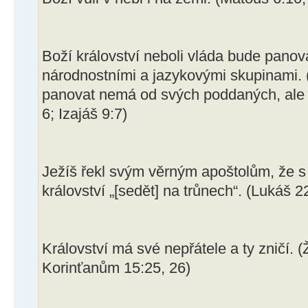
Boží království neboli vláda bude pano
národnostními a jazykovými skupinami. (
panovat nemá od svých poddaných, ale 
6; Izajáš 9:7)
Ježíš řekl svým věrným apoštolům, že 
království „[sedět] na trůnech“. (Lukáš 2
Království má své nepřátele a ty zničí. (Ž
Korinťanům 15:25, 26)