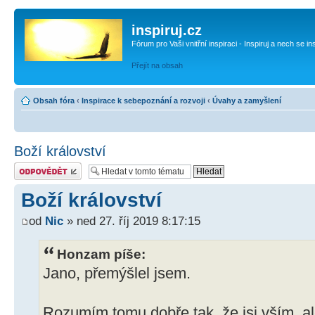
inspiruj.cz
Fórum pro Vaši vnitřní inspiraci - Inspiruj a nech se in
Přejít na obsah
Obsah fóra
‹
Inspirace k sebepoznání a rozvoji
‹
Úvahy a zamyšlení
Boží království
Odeslat odpověď
Boží království
od
Nic
» ned 27. říj 2019 8:17:15
Honzam píše:
Jano, přemýšlel jsem.
Rozumím tomu dobře tak, že jsi vším, al