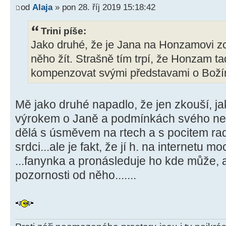
od
Alaja
» pon 28. říj 2019 15:18:42
Trini píše:
Jako druhé, že je Jana na Honzamovi z
něho žít. Strašně tím trpí, že Honzam ta
kompenzovat svými představami o Božím
Mě jako druhé napadlo, že jen zkouší, j
výrokem o Janě a podmínkách svého nepsa
dělá s úsměvem na rtech a s pocitem rad
srdci...ale je fakt, že jí h. na internetu m
...fanynka a pronásleduje ho kde může, a
pozornosti od něho.......