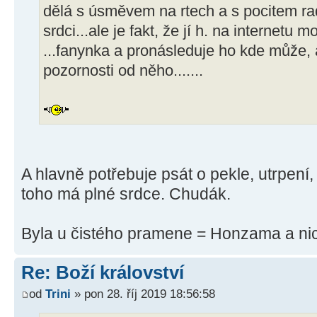
dělá s úsměvem na rtech a s pocitem rad
srdci...ale je fakt, že jí h. na internetu 
...fanynka a pronásleduje ho kde může, a
pozornosti od něho.......
A hlavně potřebuje psát o pekle, utrpení
toho má plné srdce. Chudák.
Byla u čistého pramene = Honzama a ni
Re: Boží království
od
Trini
» pon 28. říj 2019 18:56:58