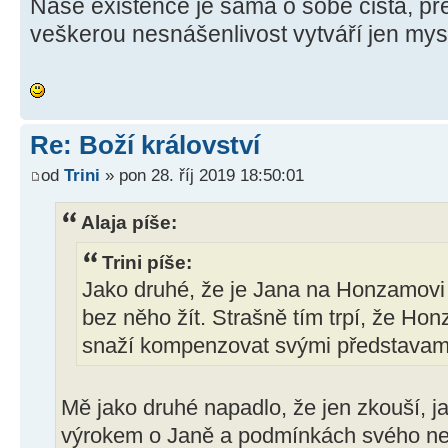
Naše existence je sama o sobě čistá, pře
veškerou nesnášenlivost vytváří jen mys
Re: Boží království
od
Trini
» pon 28. říj 2019 18:50:01
Alaja píše:
Trini píše:
Jako druhé, že je Jana na Honzamovi
bez něho žít. Strašně tím trpí, že Hon
snaží kompenzovat svými představami
Mě jako druhé napadlo, že jen zkouší, j
výrokem o Janě a podmínkách svého nepsa