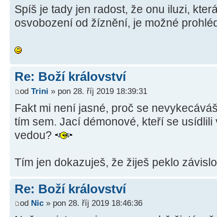
Spíš je tady jen radost, že onu iluzi, kte
osvobození od žíznění, je možné prohlé
Re: Boží království
od
Trini
» pon 28. říj 2019 18:39:31
Fakt mi není jasné, proč se nevykecává
tím sem. Jací démonové, kteří se usídlili
vedou?
Tím jen dokazuješ, že žiješ peklo závislos
Re: Boží království
od
Nic
» pon 28. říj 2019 18:46:36