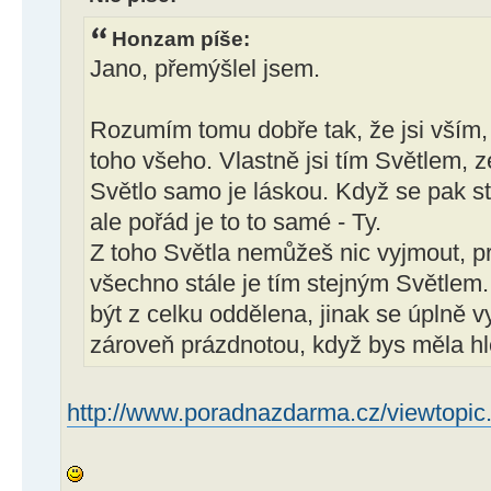
Honzam píše:
Jano, přemýšlel jsem.
Rozumím tomu dobře tak, že jsi vším,
toho všeho. Vlastně jsi tím Světlem, z
Světlo samo je láskou. Když se pak st
ale pořád je to to samé - Ty.
Z toho Světla nemůžeš nic vyjmout, pr
všechno stále je tím stejným Světlem
být z celku oddělena, jinak se úplně vyp
zároveň prázdnotou, když bys měla h
http://www.poradnazdarma.cz/viewtopic