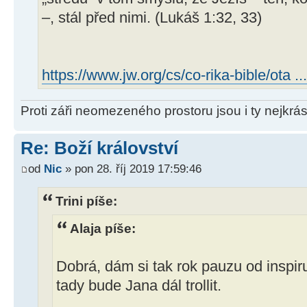
–, stál před nimi. (Lukáš 1:32, 33)
https://www.jw.org/cs/co-rika-bible/ota ...
Proti záři neomezeného prostoru jsou i ty nejkrás
Re: Boží království
od
Nic
» pon 28. říj 2019 17:59:46
Trini píše:
Alaja píše:
Dobrá, dám si tak rok pauzu od inspiru
tady bude Jana dál trollit.