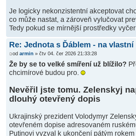
Je logicky nekonzistentní akceptovat cho
co může nastat, a zároveň vylučovat prev
Tedy pokud se mírnější prostředky vyče
Re: Jednota s Ďáblem - na vlastní
od
armin
» čtv 04. čer 2026 21:33:28
Že by se to velké smíření už blížilo?
Př
chcimírové budou pro.
Nevěřil jste tomu. Zelenskyj na
dlouhý otevřený dopis
Ukrajinský prezident Volodymyr Zelensk
otevřeném dopise adresovaném ruskému 
Putinovi vyzval k ukončení pátým rokem t