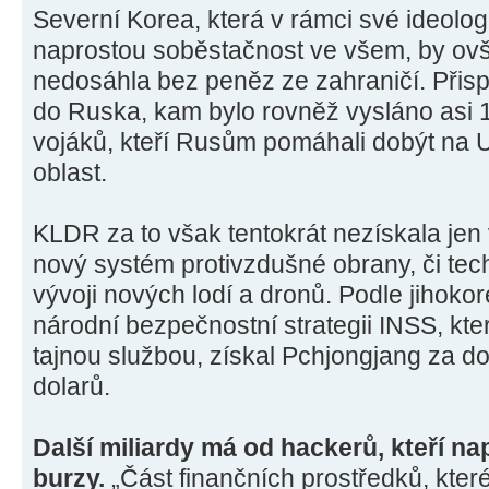
Severní Korea, která v rámci své ideolog
naprostou soběstačnost ve všem, by o
nedosáhla bez peněz ze zahraničí. Přis
do Ruska, kam bylo rovněž vysláno asi 1
vojáků, kteří Rusům pomáhali dobýt na U
oblast.
KLDR za to však tentokrát nezískala jen
nový systém protivzdušné obrany, či tec
vývoji nových lodí a dronů. Podle jihokor
národní bezpečnostní strategii INSS, kter
tajnou službou, získal Pchjongjang za d
dolarů.
Další miliardy má od hackerů, kteří n
burzy.
„Část finančních prostředků, kter