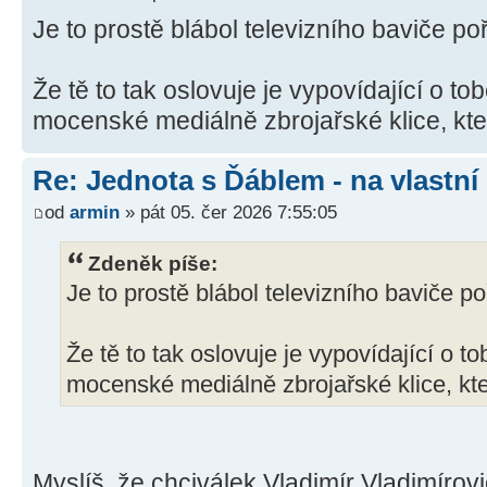
Je to prostě blábol televizního baviče p
Že tě to tak oslovuje je vypovídající o tob
mocenské mediálně zbrojařské klice, kter
Re: Jednota s Ďáblem - na vlastní
od
armin
» pát 05. čer 2026 7:55:05
Zdeněk píše:
Je to prostě blábol televizního baviče p
Že tě to tak oslovuje je vypovídající o to
mocenské mediálně zbrojařské klice, kter
Myslíš, že chciválek Vladimír Vladimírovi