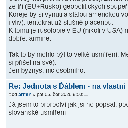
ze tří (EU+Rusko) geopolitických soupe
Koreje by si vynutila stálou americkou v
i vliv), tentokrát už slušně placenou.
K tomu je rusofobie v EU (nikoli v USA) n
dobře, armine.
Tak to by mohlo být to velké usmíření. Me
si přišel na své).
Jen byznys, nic osobního.
Re: Jednota s Ďáblem - na vlastní
od
armin
» pát 05. čer 2026 9:50:11
Já jsem to proroctví jak jsi ho popsal, po
slovanské usmíření.