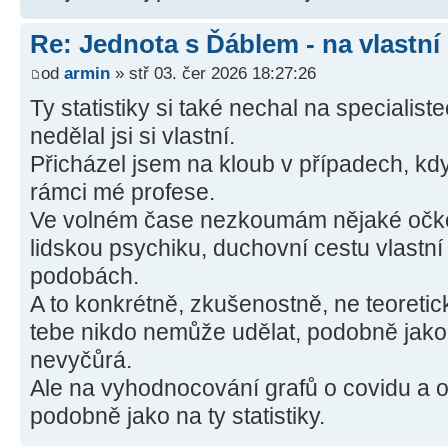
Re: Jednota s Ďáblem - na vlastní
od
armin
» stř 03. čer 2026 18:27:26
Ty statistiky si také nechal na specialis
nedělal jsi si vlastní.
Přicházel jsem na kloub v případech, kd
rámci mé profese.
Ve volném čase nezkoumám nějaké očkov
lidskou psychiku, duchovní cestu vlastní 
podobách.
A to konkrétně, zkušenostně, ne teoreticky
tebe nikdo nemůže udělat, podobně jako 
nevyčůrá.
Ale na vyhodnocování grafů o covidu a oč
podobně jako na ty statistiky.