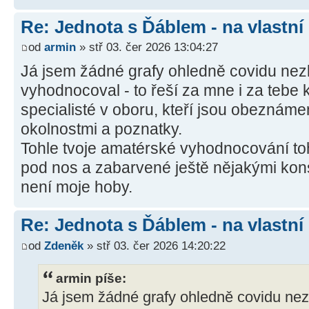
Re: Jednota s Ďáblem - na vlastní
od
armin
» stř 03. čer 2026 13:04:27
Já jsem žádné grafy ohledně covidu nez
vyhodnocoval - to řeší za mne i za tebe k
specialisté v oboru, kteří jsou obeznáme
okolnostmi a poznatky.
Tohle tvoje amatérské vyhodnocování toh
pod nos a zabarvené ještě nějakými kons
není moje hoby.
Re: Jednota s Ďáblem - na vlastní
od
Zdeněk
» stř 03. čer 2026 14:20:22
armin píše:
Já jsem žádné grafy ohledně covidu ne