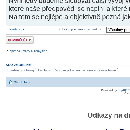
Nyní tedy budeme sledovat další vývoj v
které naše předpovědi se naplní a které 
Na tom se nejlépe a objektivně pozná jaký
Předchozí
Zobrazit příspěvky za předchozí:
Odeslat odpověď
Zpět na Úvahy a zamyšlení
KDO JE ONLINE
Uživatelé procházející toto fórum: Žádní registrovaní uživatelé a 37 návštevníků
Obsah fóra
Powered by
phpBB
©
Čes
Odkazy na da