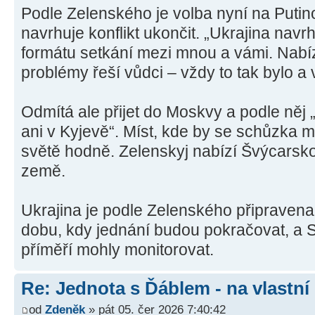
Podle Zelenského je volba nyní na Putino
navrhuje konflikt ukončit. „Ukrajina navr
formátu setkání mezi mnou a vámi. Nabí
problémy řeší vůdci – vždy to tak bylo a
Odmítá ale přijet do Moskvy a podle něj
ani v Kyjevě“. Míst, kde by se schůzka mo
světě hodně. Zelenskyj nabízí Švýcarsko
země.
Ukrajina je podle Zelenského připravena 
dobu, kdy jednání budou pokračovat, a S
příměří mohly monitorovat.
Re: Jednota s Ďáblem - na vlastní
od
Zdeněk
» pát 05. čer 2026 7:40:42