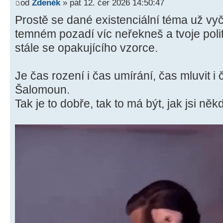
od
Zdeněk
» pát 12. čer 2026 14:50:47
Prostě se dané existenciální téma už vy
temném pozadí víc neřekneš a tvoje poli
stále se opakujícího vzorce.
Je čas rození i čas umírání, čas mluvit i č
Šalomoun.
Tak je to dobře, tak to má být, jak jsi někd