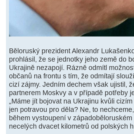
Běloruský prezident Alexandr Lukašenk
prohlásil, že se jednotky jeho země do 
Ukrajině nezapojí. Rázně odmítl možnos
občanů na frontu s tím, že odmítají slouž
cizí zájmy. Jedním dechem však ujistil, 
partnerem Moskvy a v případě potřeby je 
„Máme jít bojovat na Ukrajinu kvůli ci
jen potravou pro děla? Ne, to nechceme,
během vystoupení v západoběloruském m
necelých dvacet kilometrů od polských h