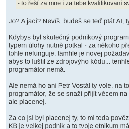
- to řeší za mne i za tebe kvalifikovaní s
Jo? A jací? Nevíš, budeš se teď ptát AI,
Kdybys byl skutečný podnikový programá
typem úlohy nutně potkal - za někoho p
tohle nefunguje, támhle je novej požad
abys to luštil ze zdrojovýho kódu... tenhle
programátor nemá.
Ale nemá ho ani Petr Vostál ty vole, na 
programátor, že se snaží přijít věcem na 
ale placenej.
Za co jsi byl placenej ty, to mi teda pov
KB je velkej podnik a to tvoje etnikum má 