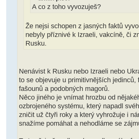
A co z toho vyvozuješ?
Že nejsi schopen z jasných faktů vyvo
nebyly příznivé k Izraeli, vakcíně, či
Rusku.
Nenávist k Rusku nebo Izraeli nebo Ukra
to se objevuje u primitivnějších jedinců,
fašounů a podobných magorů.
Něco jiného je vnímat hrozbu od nějak
ozbrojeného systému, který napadl svéh
zničit už čtyři roky a který vyhrožuje i
snažíme pomáhat a nehodláme se zájmů