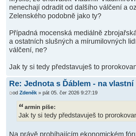
nenechají odradit od dalšího válčení a o
Zelenského podobně jako ty?
Případná mocenská mediálně zbrojařská 
a ostatních slušných a mírumilovných lidí
válčení, ne?
Jak ty si tedy představuješ to prorokova
Re: Jednota s Ďáblem - na vlastní
od
Zdeněk
» pát 05. čer 2026 9:27:19
armin píše:
Jak ty si tedy představuješ to prorokov
Na právě probíhajícím ekonomickém fór