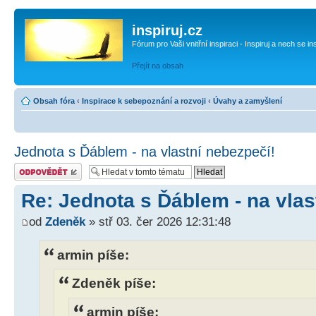
inspiruj.cz
Fórum pro Vaši vnitřní inspiraci - Inspiruj a nech se in
Přejít na obsah
Obsah fóra
‹
Inspirace k sebepoznání a rozvoji
‹
Úvahy a zamyšlení
Jednota s Ďáblem - na vlastní nebezpečí!
Odeslat odpověď
Re: Jednota s Ďáblem - na vlas
od
Zdeněk
» stř 03. čer 2026 12:31:48
armin píše:
Zdeněk píše:
armin píše: