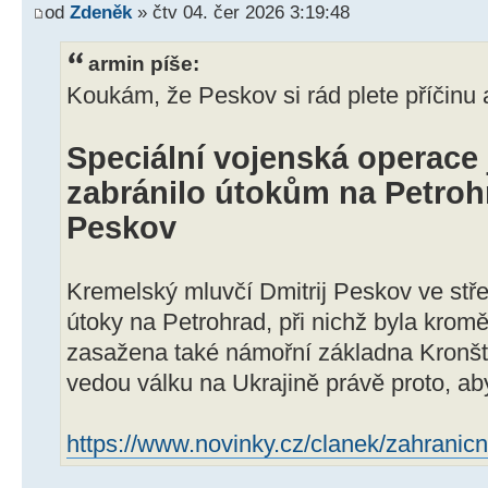
od
Zdeněk
» čtv 04. čer 2026 3:19:48
armin píše:
Koukám, že Peskov si rád plete příčinu
Speciální vojenská operace 
zabránilo útokům na Petrohr
Peskov
Kremelský mluvčí Dmitrij Peskov ve stře
útoky na Petrohrad, při nichž byla krom
zasažena také námořní základna Kronšta
vedou válku na Ukrajině právě proto, ab
https://www.novinky.cz/clanek/zahranicn 