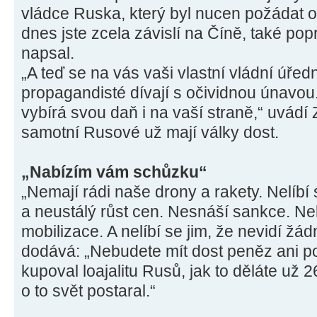
vládce Ruska, který byl nucen požádat 
dnes jste zcela závislí na Číně, také popr
napsal.
„A teď se na vás vaši vlastní vládní úředn
propagandisté dívají s očividnou únavou. 
vybírá svou daň i na vaší straně,“ uvádí
samotní Rusové už mají války dost.
„Nabízím vám schůzku“
„Nemají rádi naše drony a rakety. Nelíbí
a neustálý růst cen. Nesnáší sankce. Ne
mobilizace. A nelíbí se jim, že nevidí žá
dodává: „Nebudete mít dost peněz ani pol
kupoval loajalitu Rusů, jak to děláte už 
o to svět postaral.“