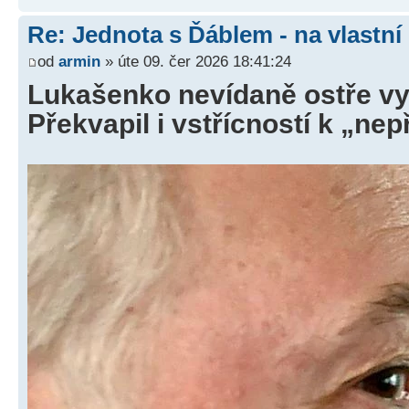
Re: Jednota s Ďáblem - na vlastní
od
armin
» úte 09. čer 2026 18:41:24
Lukašenko nevídaně ostře vy
Překvapil i vstřícností k „ne