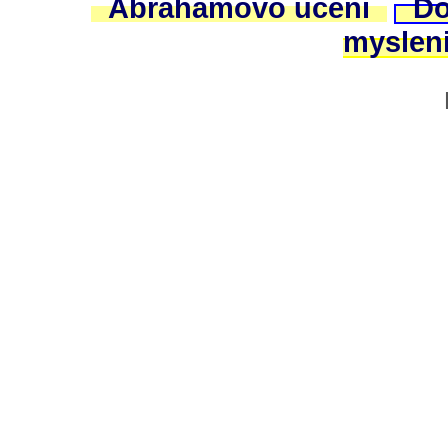
Abrahamovo uceni
Do
myslen