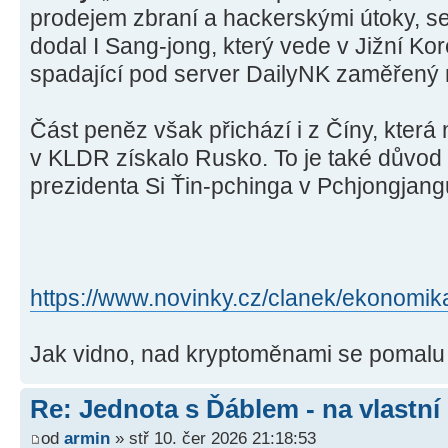
prodejem zbraní a hackerskými útoky, s
dodal I Sang-jong, který vede v Jižní Ko
spadající pod server DailyNK zaměřený 
Část peněz však přichází i z Číny, která
v KLDR získalo Rusko. To je také důvod
prezidenta Si Ťin-pchinga v Pchjongjang
https://www.novinky.cz/clanek/ekonomika 
Jak vidno, nad kryptoměnami se pomal
Re: Jednota s Ďáblem - na vlastní
od
armin
» stř 10. čer 2026 21:18:53