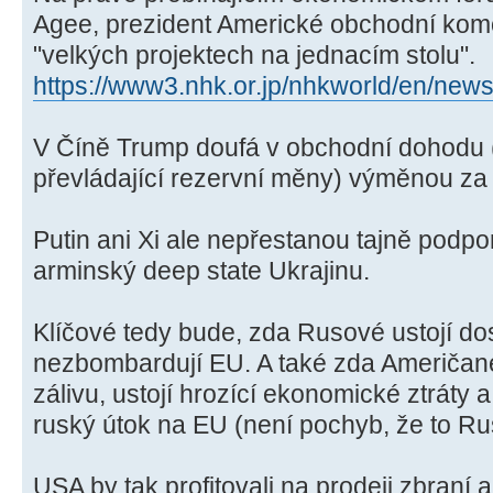
Agee, prezident Americké obchodní komo
"velkých projektech na jednacím stolu".
https://www3.nhk.or.jp/nhkworld/en/ne
V Číně Trump doufá v obchodní dohodu (
převládající rezervní měny) výměnou za
Putin ani Xi ale nepřestanou tajně podpor
arminský deep state Ukrajinu.
Klíčové tedy bude, zda Rusové ustojí dos
nezbombardují EU. A také zda Američan
zálivu, ustojí hrozící ekonomické ztráty
ruský útok na EU (není pochyb, že to R
USA by tak profitovali na prodeji zbraní 