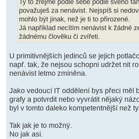
Ty to zřejmě podle sebe podle svého f
považuješ za nenávist. Nejspíš si nedov
mohlo být jinak, než je ti to přirozené.
Já například necítím nenávist k žádné z
žádnému člověku či zvířeti.
U primitivnějších jedinců se jejich potla
např. tak, že nejsou schopni udržet nit r
nenávist letmo zmíněna.
Jako vedoucí IT oddělení bys přeci měl 
grafy a potvrdit nebo vyvrátit nějaký názor
byl v tomto daleko kompetentnější než ty.
Tak jak je to možný.
No jak asi.