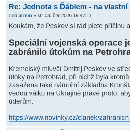
Re: Jednota s Ďáblem - na vlastní
od
armin
» stř 03. čer 2026 19:47:11
Koukám, že Peskov si rád plete příčinu 
Speciální vojenská operace j
zabránilo útokům na Petrohra
Kremelský mluvčí Dmitrij Peskov ve stře
útoky na Petrohrad, při nichž byla krom
zasažena také námořní základna Kronšta
vedou válku na Ukrajině právě proto, ab
úderům.
https://www.novinky.cz/clanek/zahranicn .