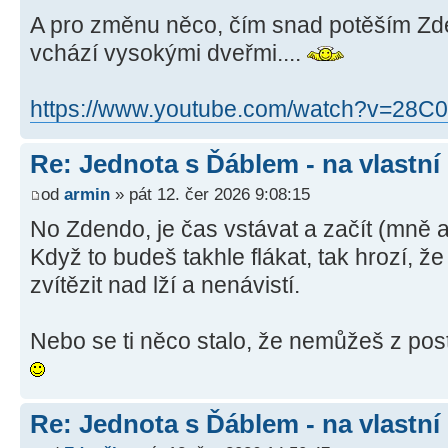
A pro změnu něco, čím snad potěším Zde
vchází vysokými dveřmi....
https://www.youtube.com/watch?v=28C
Re: Jednota s Ďáblem - na vlastní
od
armin
» pát 12. čer 2026 9:08:15
No Zdendo, je čas vstávat a začít (mně 
Když to budeš takhle flákat, tak hrozí, ž
zvítězit nad lží a nenávistí.
Nebo se ti něco stalo, že nemůžeš z pos
Re: Jednota s Ďáblem - na vlastní