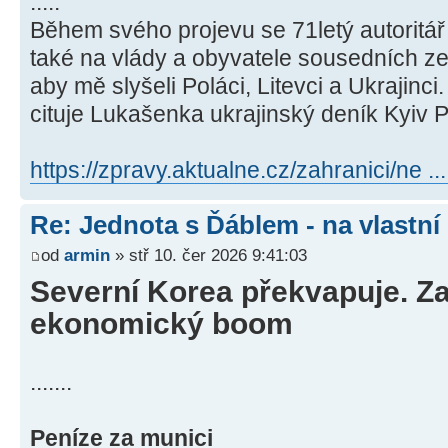
.....
Během svého projevu se 71letý autoritář 
také na vlády a obyvatele sousedních ze
aby mě slyšeli Poláci, Litevci a Ukrajinci
cituje Lukašenka ukrajinský deník Kyiv P
https://zpravy.aktualne.cz/zahranici/ne 
Re: Jednota s Ďáblem - na vlastní
od
armin
» stř 10. čer 2026 9:41:03
Severní Korea překvapuje. Z
ekonomický boom
.......
Peníze za munici