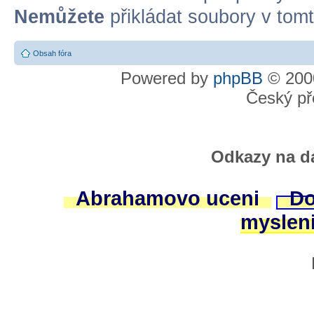
Nemůžete
přikládat soubory v tomt
Obsah fóra
Powered by
phpBB
© 2000
Český př
Odkazy na da
Abrahamovo uceni
Do
myslen