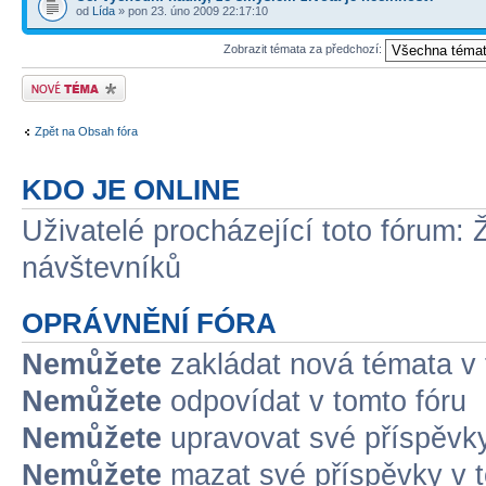
od
Lída
» pon 23. úno 2009 22:17:10
Zobrazit témata za předchozí:
Odeslat nové téma
Zpět na Obsah fóra
KDO JE ONLINE
Uživatelé procházející toto fórum: 
návštevníků
OPRÁVNĚNÍ FÓRA
Nemůžete
zakládat nová témata v 
Nemůžete
odpovídat v tomto fóru
Nemůžete
upravovat své příspěvky
Nemůžete
mazat své příspěvky v t