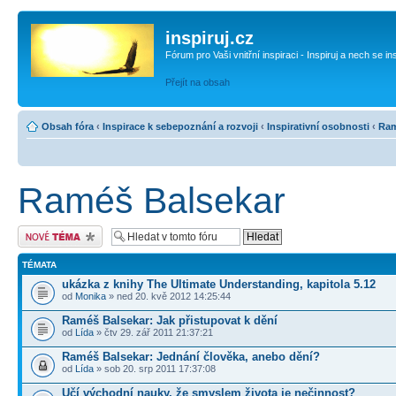
inspiruj.cz
Fórum pro Vaši vnitřní inspiraci - Inspiruj a nech se in
Přejít na obsah
Obsah fóra
‹
Inspirace k sebepoznání a rozvoji
‹
Inspirativní osobnosti
‹
Ram
Raméš Balsekar
Odeslat nové téma
TÉMATA
ukázka z knihy The Ultimate Understanding, kapitola 5.12
od
Monika
» ned 20. kvě 2012 14:25:44
Raméš Balsekar: Jak přistupovat k dění
od
Lída
» čtv 29. zář 2011 21:37:21
Raméš Balsekar: Jednání člověka, anebo dění?
od
Lída
» sob 20. srp 2011 17:37:08
Učí východní nauky, že smyslem života je nečinnost?