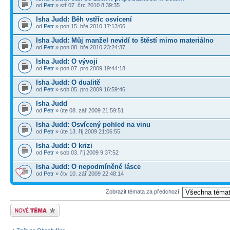
od
Petr
» stř 07. črc 2010 8:39:35
Isha Judd: Běh vstříc osvícení
od
Petr
» pon 15. bře 2010 17:13:06
Isha Judd: Můj manžel nevidí to štěstí mimo materiálno
od
Petr
» pon 08. bře 2010 23:24:37
Isha Judd: O vývoji
od
Petr
» pon 07. pro 2009 19:44:18
Isha Judd: O dualitě
od
Petr
» sob 05. pro 2009 16:59:46
Isha Judd
od
Petr
» úte 08. zář 2009 21:59:51
Isha Judd: Osvícený pohled na vinu
od
Petr
» úte 13. říj 2009 21:06:55
Isha Judd: O krizi
od
Petr
» sob 03. říj 2009 9:37:52
Isha Judd: O nepodmíněné lásce
od
Petr
» čtv 10. zář 2009 22:48:14
Zobrazit témata za předchozí:
Odeslat nové téma