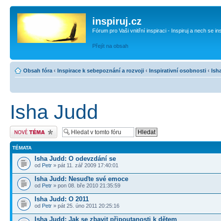
inspiruj.cz
Fórum pro Vaši vnitřní inspiraci - Inspiruj a nech se in
Přejít na obsah
Obsah fóra
‹
Inspirace k sebepoznání a rozvoji
‹
Inspirativní osobnosti
‹
Ish
Isha Judd
Odeslat nové téma
TÉMATA
Isha Judd: O odevzdání se
od
Petr
» pát 11. zář 2009 17:40:01
Isha Judd: Nesuďte své emoce
od
Petr
» pon 08. bře 2010 21:35:59
Isha Judd: O 2011
od
Petr
» pát 25. úno 2011 20:25:16
Isha Judd: Jak se zbavit připoutanosti k dětem