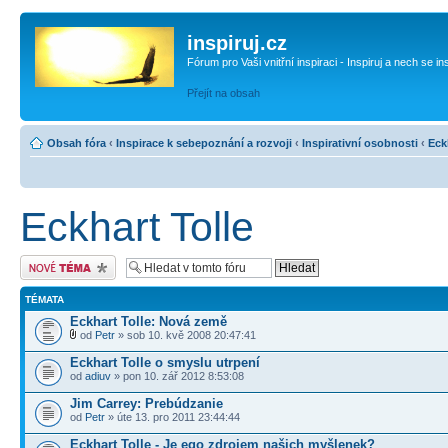
inspiruj.cz
Fórum pro Vaši vnitřní inspiraci - Inspiruj a nech se in
Přejít na obsah
Obsah fóra
‹
Inspirace k sebepoznání a rozvoji
‹
Inspirativní osobnosti
‹
Eck
Eckhart Tolle
Odeslat nové téma
TÉMATA
Eckhart Tolle: Nová země
od
Petr
» sob 10. kvě 2008 20:47:41
Eckhart Tolle o smyslu utrpení
od
adiuv
» pon 10. zář 2012 8:53:08
Jim Carrey: Prebúdzanie
od
Petr
» úte 13. pro 2011 23:44:44
Eckhart Tolle - Je ego zdrojem našich myšlenek?