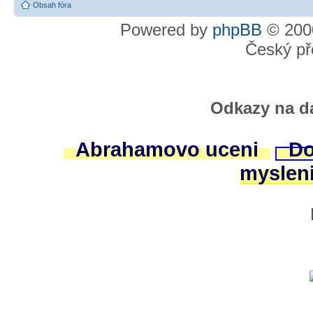
Obsah fóra
Powered by
phpBB
© 2000
Český př
Odkazy na da
Abrahamovo uceni
Do
myslen