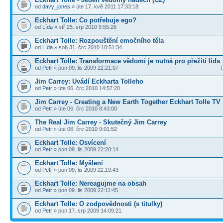
od
davy_jones
» úte 17. kvě 2011 17:33:18
Eckhart Tolle: Co potřebuje ego?
od
Lída
» stř 25. srp 2010 9:55:26
Eckhart Tolle: Rozpouštění emočního těla
od
Lída
» sob 31. črc 2010 10:51:34
Eckhart Tolle: Transformace vědomí je nutná pro přežití lids
od
Petr
» pon 09. lis 2009 22:21:07
Jim Carrey: Uvádí Eckharta Tolleho
od
Petr
» úte 06. črc 2010 14:57:20
Jim Carrey - Creating a New Earth Together Eckhart Tolle TV
od
Petr
» úte 06. črc 2010 8:43:00
The Real Jim Carrey - Skutečný Jim Carrey
od
Petr
» úte 06. črc 2010 9:01:52
Eckhart Tolle: Osvícení
od
Petr
» pon 09. lis 2009 22:20:14
Eckhart Tolle: Myšlení
od
Petr
» pon 09. lis 2009 22:19:43
Eckhart Tolle: Nereagujme na obsah
od
Petr
» pon 09. lis 2009 22:11:45
Eckhart Tolle: O zodpovědnosti (s titulky)
od
Petr
» pon 17. srp 2009 14:09:21