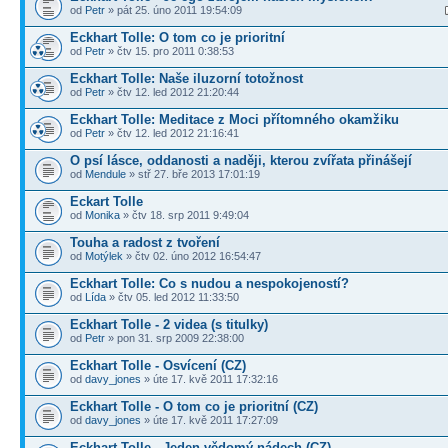
od
Petr
» pát 25. úno 2011 19:54:09
Eckhart Tolle: O tom co je prioritní
od
Petr
» čtv 15. pro 2011 0:38:53
Eckhart Tolle: Naše iluzorní totožnost
od
Petr
» čtv 12. led 2012 21:20:44
Eckhart Tolle: Meditace z Moci přítomného okamžiku
od
Petr
» čtv 12. led 2012 21:16:41
O psí lásce, oddanosti a naději, kterou zvířata přinášejí
od
Mendule
» stř 27. bře 2013 17:01:19
Eckart Tolle
od
Monika
» čtv 18. srp 2011 9:49:04
Touha a radost z tvoření
od
Motýlek
» čtv 02. úno 2012 16:54:47
Eckhart Tolle: Co s nudou a nespokojeností?
od
Lída
» čtv 05. led 2012 11:33:50
Eckhart Tolle - 2 videa (s titulky)
od
Petr
» pon 31. srp 2009 22:38:00
Eckhart Tolle - Osvícení (CZ)
od
davy_jones
» úte 17. kvě 2011 17:32:16
Eckhart Tolle - O tom co je prioritní (CZ)
od
davy_jones
» úte 17. kvě 2011 17:27:09
Eckhart Tolle - Jeden vědomý nádech (CZ)