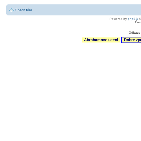
Obsah fóra
Powered by
phpBB
©
Čes
Odkazy 
Abrahamovo uceni
Dobre zp