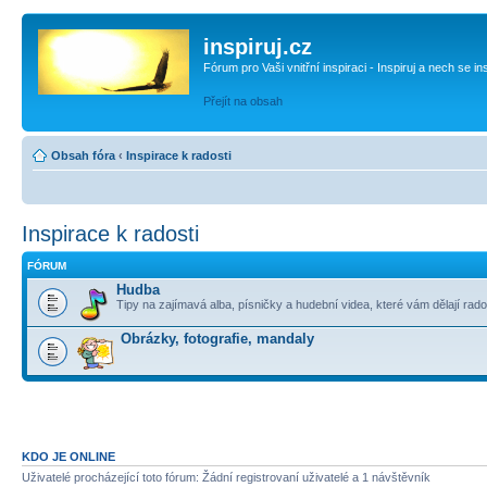
inspiruj.cz
Fórum pro Vaši vnitřní inspiraci - Inspiruj a nech se in
Přejít na obsah
Obsah fóra
‹
Inspirace k radosti
Inspirace k radosti
FÓRUM
Hudba
Tipy na zajímavá alba, písničky a hudební videa, které vám dělají rado
Obrázky, fotografie, mandaly
KDO JE ONLINE
Uživatelé procházející toto fórum: Žádní registrovaní uživatelé a 1 návštěvník