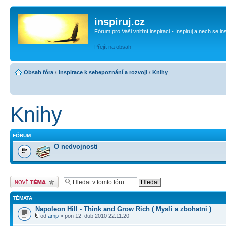
inspiruj.cz
Fórum pro Vaši vnitřní inspiraci - Inspiruj a nech se in
Přejít na obsah
Obsah fóra
‹
Inspirace k sebepoznání a rozvoji
‹
Knihy
Knihy
FÓRUM
O nedvojnosti
Odeslat nové téma
TÉMATA
Napoleon Hill - Think and Grow Rich ( Mysli a zbohatni )
od
amp
» pon 12. dub 2010 22:11:20