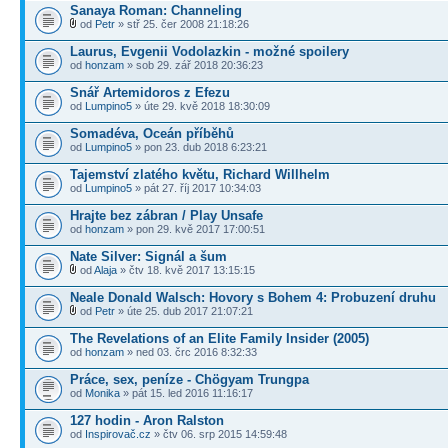
Sanaya Roman: Channeling
od
Petr
» stř 25. čer 2008 21:18:26
Laurus, Evgenii Vodolazkin - možné spoilery
od
honzam
» sob 29. zář 2018 20:36:23
Snář Artemidoros z Efezu
od
Lumpino5
» úte 29. kvě 2018 18:30:09
Somadéva, Oceán příběhů
od
Lumpino5
» pon 23. dub 2018 6:23:21
Tajemství zlatého květu, Richard Willhelm
od
Lumpino5
» pát 27. říj 2017 10:34:03
Hrajte bez zábran / Play Unsafe
od
honzam
» pon 29. kvě 2017 17:00:51
Nate Silver: Signál a šum
od
Alaja
» čtv 18. kvě 2017 13:15:15
Neale Donald Walsch: Hovory s Bohem 4: Probuzení druhu
od
Petr
» úte 25. dub 2017 21:07:21
The Revelations of an Elite Family Insider (2005)
od
honzam
» ned 03. črc 2016 8:32:33
Práce, sex, peníze - Chögyam Trungpa
od
Monika
» pát 15. led 2016 11:16:17
127 hodin - Aron Ralston
od
Inspirovač.cz
» čtv 06. srp 2015 14:59:48