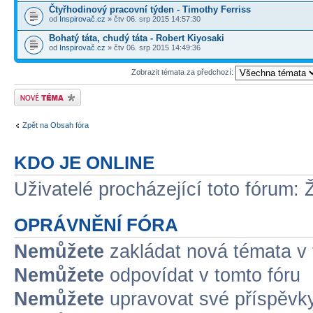
Čtyřhodinový pracovní týden - Timothy Ferriss
od
Inspirovač.cz
» čtv 06. srp 2015 14:57:30
Bohatý táta, chudý táta - Robert Kiyosaki
od
Inspirovač.cz
» čtv 06. srp 2015 14:49:36
Zobrazit témata za předchozí:
Odeslat nové téma
Zpět na Obsah fóra
KDO JE ONLINE
Uživatelé procházející toto fórum: 
OPRÁVNĚNÍ FÓRA
Nemůžete
zakládat nová témata v 
Nemůžete
odpovídat v tomto fóru
Nemůžete
upravovat své příspěvky