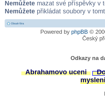
Nemůžete
mazat své příspěvky v t
Nemůžete
přikládat soubory v tomt
Obsah fóra
Powered by
phpBB
© 2000
Český př
Odkazy na da
Abrahamovo uceni
Do
myslen