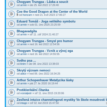
Chogyam Trungpa - Láska a soucit
od
armin
» úte 25. led 2022 17:26:40
Coe the Good Dragon at the Center of the World
od
honzam
» ned 21. kvě 2023 17:06:27
Eduard Tomáš - Joga velikého symbolu
od
armin
» sob 01. úno 2025 23:25:59
Bhagavadgíta
od
armin
» stř 11. zář 2024 21:40:27
Chogyam Trungpa - Smysl pro humor
od
armin
» ned 16. led 2022 12:54:56
Chogyam Trungpa - Vznik a vývoj ega
od
armin
» ned 16. led 2022 14:55:55
Svého psa ...
od
Anim
» úte 08. úno 2022 13:38:03
Skrytý význam nemoci
od
adiuv
» ned 06. úno 2022 16:34:25
Arthur Schopenhauer Metafyzika lásky
od
armin
» pát 27. lis 2020 16:19:44
Protiklerikální čítanka
od
vostalpetr
» stř 11. úno 2015 19:20:06
Zesílená intuice channelingové mystiky Ve škole moudrosti 
od
intago
» stř 02. led 2019 15:47:50