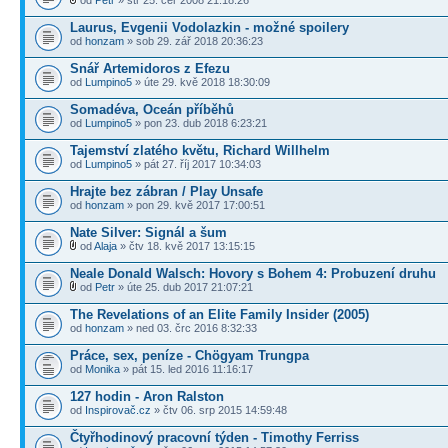
od
Petr
» stř 25. čer 2008 21:18:26
Laurus, Evgenii Vodolazkin - možné spoilery
od
honzam
» sob 29. zář 2018 20:36:23
Snář Artemidoros z Efezu
od
Lumpino5
» úte 29. kvě 2018 18:30:09
Somadéva, Oceán příběhů
od
Lumpino5
» pon 23. dub 2018 6:23:21
Tajemství zlatého květu, Richard Willhelm
od
Lumpino5
» pát 27. říj 2017 10:34:03
Hrajte bez zábran / Play Unsafe
od
honzam
» pon 29. kvě 2017 17:00:51
Nate Silver: Signál a šum
od
Alaja
» čtv 18. kvě 2017 13:15:15
Neale Donald Walsch: Hovory s Bohem 4: Probuzení druhu
od
Petr
» úte 25. dub 2017 21:07:21
The Revelations of an Elite Family Insider (2005)
od
honzam
» ned 03. črc 2016 8:32:33
Práce, sex, peníze - Chögyam Trungpa
od
Monika
» pát 15. led 2016 11:16:17
127 hodin - Aron Ralston
od
Inspirovač.cz
» čtv 06. srp 2015 14:59:48
Čtyřhodinový pracovní týden - Timothy Ferriss