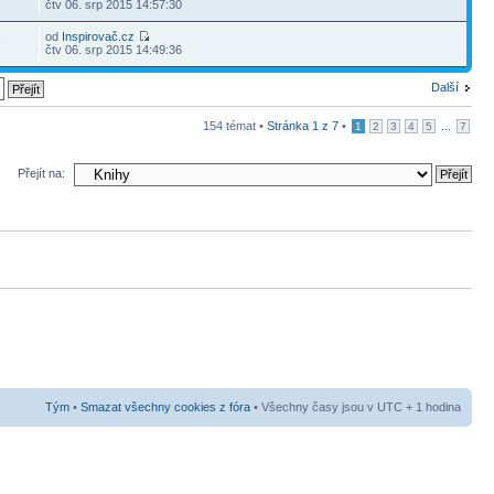
čtv 06. srp 2015 14:57:30
od
Inspirovač.cz
9
čtv 06. srp 2015 14:49:36
Další
154 témat •
Stránka
1
z
7
•
...
1
2
3
4
5
7
Přejít na:
Tým
•
Smazat všechny cookies z fóra
• Všechny časy jsou v UTC + 1 hodina