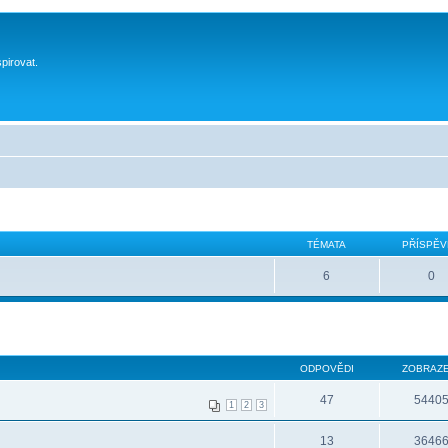
spirovat.
TÉMATA
PŘÍSPĚV
6
0
ODPOVĚDI
ZOBRAZE
47
5440
1
2
3
13
3646