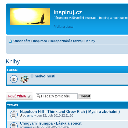
inspiruj.cz
Fórum pro Vaši vnitřní inspiraci - Inspiruj a nech se in
Přejít na obsah
Obsah fóra
‹
Inspirace k sebepoznání a rozvoji
‹
Knihy
Knihy
FÓRUM
O nedvojnosti
Odeslat nové téma
TÉMATA
Napoleon Hill - Think and Grow Rich ( Mysli a zbohatni )
od
amp
» pon 12. dub 2010 22:11:20
Chogyam Trungpa - Láska a soucit
od
armin
» úte 25. led 2022 17:26:40