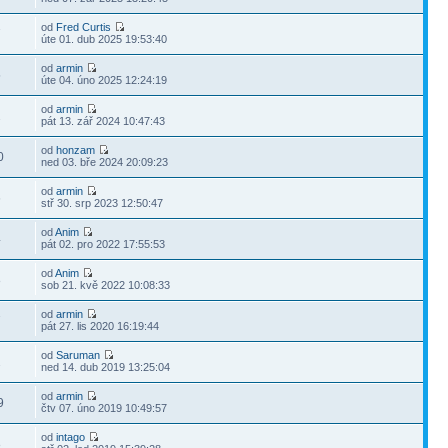
od
Fred Curtis
7
úte 01. dub 2025 19:53:40
od
armin
5
úte 04. úno 2025 12:24:19
od
armin
2
pát 13. zář 2024 10:47:43
od
honzam
0
ned 03. bře 2024 20:09:23
od
armin
6
stř 30. srp 2023 12:50:47
od
Anim
4
pát 02. pro 2022 17:55:53
od
Anim
8
sob 21. kvě 2022 10:08:33
od
armin
7
pát 27. lis 2020 16:19:44
od
Saruman
2
ned 14. dub 2019 13:25:04
od
armin
9
čtv 07. úno 2019 10:49:57
od
intago
8