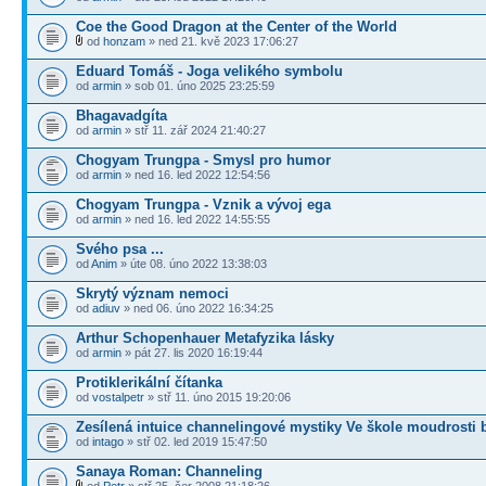
Coe the Good Dragon at the Center of the World
od
honzam
» ned 21. kvě 2023 17:06:27
Eduard Tomáš - Joga velikého symbolu
od
armin
» sob 01. úno 2025 23:25:59
Bhagavadgíta
od
armin
» stř 11. zář 2024 21:40:27
Chogyam Trungpa - Smysl pro humor
od
armin
» ned 16. led 2022 12:54:56
Chogyam Trungpa - Vznik a vývoj ega
od
armin
» ned 16. led 2022 14:55:55
Svého psa ...
od
Anim
» úte 08. úno 2022 13:38:03
Skrytý význam nemoci
od
adiuv
» ned 06. úno 2022 16:34:25
Arthur Schopenhauer Metafyzika lásky
od
armin
» pát 27. lis 2020 16:19:44
Protiklerikální čítanka
od
vostalpetr
» stř 11. úno 2015 19:20:06
Zesílená intuice channelingové mystiky Ve škole moudrosti 
od
intago
» stř 02. led 2019 15:47:50
Sanaya Roman: Channeling