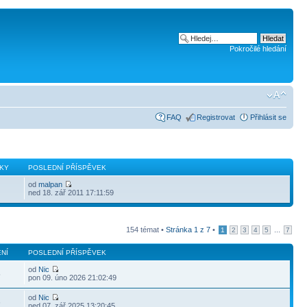
Pokročilé hledání
FAQ
Registrovat
Přihlásit se
KY
POSLEDNÍ PŘÍSPĚVEK
od
malpan
ned 18. zář 2011 17:11:59
154 témat •
Stránka
1
z
7
•
...
1
2
3
4
5
7
NÍ
POSLEDNÍ PŘÍSPĚVEK
od
Nic
5
pon 09. úno 2026 21:02:49
od
Nic
6
ned 07. zář 2025 13:20:45