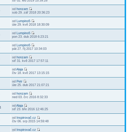
stř 02. led 2019 15:39:28
od
honzam
0
sob 29. zář 2018 20:36:23
od
Lumpino5
2
úte 29. kvě 2018 18:30:09
od
Lumpino5
0
pon 23. dub 2018 6:23:21
od
Lumpino5
8
pát 27. říj 2017 10:34:03
od
honzam
9
stř 31. kvě 2017 17:57:11
od
Alaja
3
čtv 18. kvě 2017 13:15:15
od
Petr
7
úte 25. dub 2017 21:07:21
od
honzam
7
ned 03. črc 2016 8:32:33
od
Alaja
4
stř 23. bře 2016 12:46:25
od
Inspirovač.cz
6
čtv 06. srp 2015 14:59:48
od
Inspirovač.cz
6