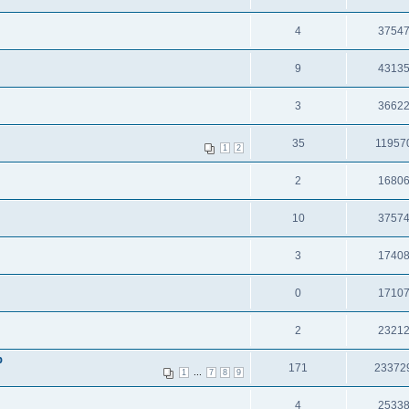
4
3754
9
4313
3
3662
35
11957
1
2
2
1680
10
3757
3
1740
0
1710
2
2321
b
171
23372
...
1
7
8
9
4
2533