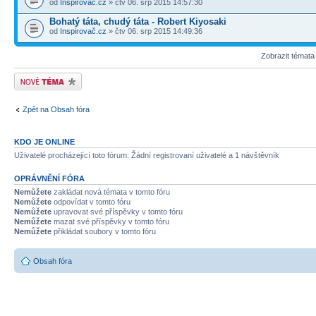
od
Inspirovač.cz
» čtv 06. srp 2015 14:57:30
Bohatý táta, chudý táta - Robert Kiyosaki
od
Inspirovač.cz
» čtv 06. srp 2015 14:49:36
Zobrazit témata
Odeslat nové téma
Zpět na Obsah fóra
KDO JE ONLINE
Uživatelé procházející toto fórum: Žádní registrovaní uživatelé a 1 návštěvník
OPRÁVNĚNÍ FÓRA
Nemůžete
zakládat nová témata v tomto fóru
Nemůžete
odpovídat v tomto fóru
Nemůžete
upravovat své příspěvky v tomto fóru
Nemůžete
mazat své příspěvky v tomto fóru
Nemůžete
přikládat soubory v tomto fóru
Obsah fóra