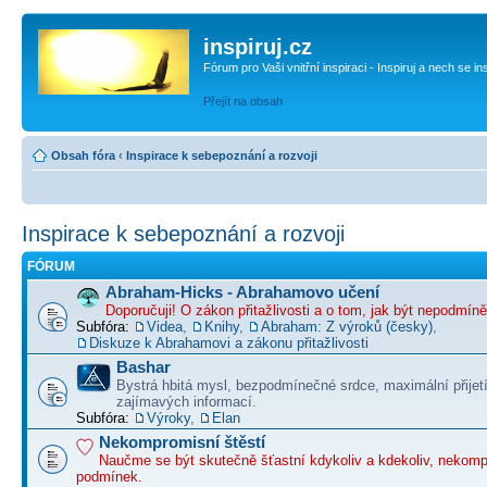
inspiruj.cz
Fórum pro Vaši vnitřní inspiraci - Inspiruj a nech se in
Přejít na obsah
Obsah fóra
‹
Inspirace k sebepoznání a rozvoji
Inspirace k sebepoznání a rozvoji
FÓRUM
Abraham-Hicks - Abrahamovo učení
Doporučuji! O zákon přitažlivosti a o tom, jak být nepodmín
Subfóra:
Videa
,
Knihy
,
Abraham: Z výroků (česky)
,
Diskuze k Abrahamovi a zákonu přitažlivosti
Bashar
Bystrá hbitá mysl, bezpodmínečné srdce, maximální přijet
zajímavých informací.
Subfóra:
Výroky
,
Elan
Nekompromisní štěstí
Naučme se být skutečně šťastní kdykoliv a kdekoliv, nekom
podmínek.