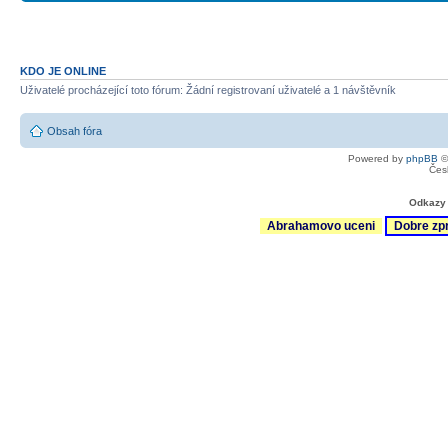
KDO JE ONLINE
Uživatelé procházející toto fórum: Žádní registrovaní uživatelé a 1 návštěvník
Obsah fóra
Powered by
phpBB
©
Čes
Odkazy 
Abrahamovo uceni
Dobre zp