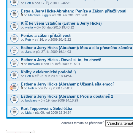
od
Petr
» ned 17. říj 2010 15:46:28
Ester a Jerry Hicks-Abraham: Peníze a Zákon přitažlivosti
od
MartinesLuggi
» úte 28. zář 2010 9:16:08
Klíč ke všem vztahům (Esther a Jerry Hicks)
od
watta
» čtv 08. dub 2010 19:43:12
Peníze a zákon přitažlivosti
od
Petr
» stř 16. pro 2009 20:41:22
Esther a Jerry Hicks (Abraham): Moc a síla přesného záměru
od
Jana
» pát 27. lis 2009 16:14:03
Esther a Jerry Hicks - Dovoľ si to, čo chceš!
od
bodvaru
» pon 18. kvě 2009 7:15:01
Knihy v elekronické podobě :)
od
Petr
» stř 22. dub 2009 18:14:54
Esther a Jerry Hicks (Abraham): Úžasná síla emocí
od
Petr
» pon 27. říj 2008 19:58:33
Esther a Jerry Hicks (Abraham): Pros a dostaneš 2
od
bodvaru
» čtv 19. úno 2009 14:18:29
Kurt Tepperwein: Sebeléčba
od
Lída
» pát 09. led 2009 15:34:54
Zobrazit témata za předchozí:
Odeslat nové téma