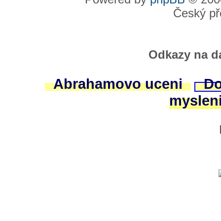
Český př
Odkazy na da
Abrahamovo uceni
Do
myslen