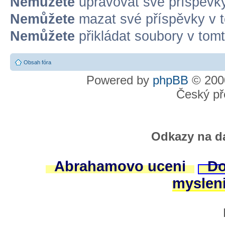
Nemůžete
upravovat své příspěvky
Nemůžete
mazat své příspěvky v t
Nemůžete
přikládat soubory v tomt
Obsah fóra
Powered by
phpBB
© 2000
Český př
Odkazy na da
Abrahamovo uceni
Do
myslen