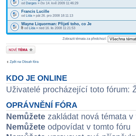
od
Darges
» čtv 14. kvě 2009 11:46:29
Francis Lucille
od
Lída
» pát 26. pro 2008 18:11:13
Wayne Liquorman: Přijetí toho, co Je
od
Lída
» ned 16. lis 2008 11:21:53
Zobrazit témata za předchozí:
Odeslat nové téma
Zpět na Obsah fóra
KDO JE ONLINE
Uživatelé procházející toto fórum: 
OPRÁVNĚNÍ FÓRA
Nemůžete
zakládat nová témata v 
Nemůžete
odpovídat v tomto fóru