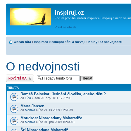
inspiruj.cz
Fórum pro Vaši vnitřní inspiraci - Inspiruj a nech se in
Přejít na obsah
Obsah fóra
‹
Inspirace k sebepoznání a rozvoji
‹
Knihy
‹
O nedvojnosti
O nedvojnosti
Odeslat nové téma
TÉMATA
Raméš Balsekar: Jednání člověka, anebo dění?
od
Lída
» sob 20. srp 2011 17:37:08
Marta Jansen
od
Monika
» úte 24. lis 2009 11:51:39
Moudrost Nisargadatty Maharadže
od
Monika
» úte 01. pro 2009 10:44:01
Šrí Nisargadatta Maharadž