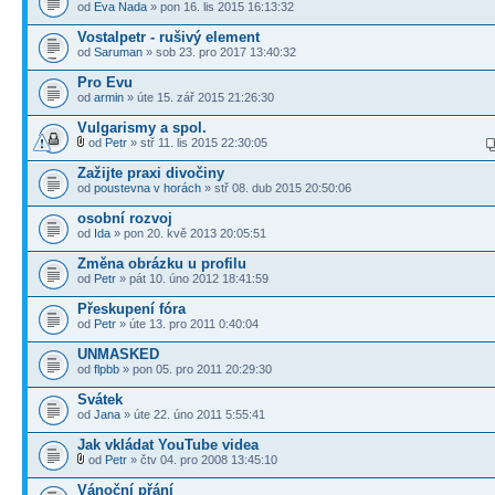
od
Eva Nada
» pon 16. lis 2015 16:13:32
Vostalpetr - rušivý element
od
Saruman
» sob 23. pro 2017 13:40:32
Pro Evu
od
armin
» úte 15. zář 2015 21:26:30
Vulgarismy a spol.
od
Petr
» stř 11. lis 2015 22:30:05
Zažijte praxi divočiny
od
poustevna v horách
» stř 08. dub 2015 20:50:06
osobní rozvoj
od
Ida
» pon 20. kvě 2013 20:05:51
Změna obrázku u profilu
od
Petr
» pát 10. úno 2012 18:41:59
Přeskupení fóra
od
Petr
» úte 13. pro 2011 0:40:04
UNMASKED
od
flpbb
» pon 05. pro 2011 20:29:30
Svátek
od
Jana
» úte 22. úno 2011 5:55:41
Jak vkládat YouTube videa
od
Petr
» čtv 04. pro 2008 13:45:10
Vánoční přání