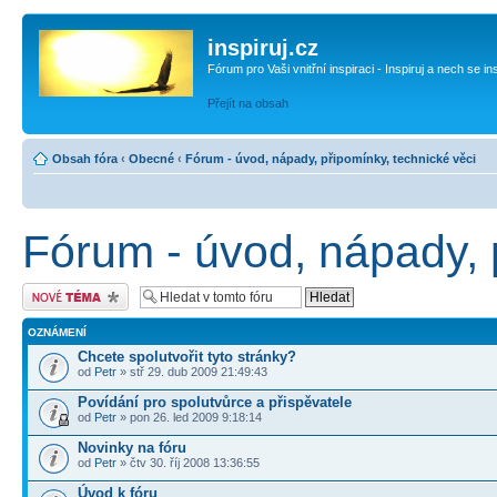
inspiruj.cz
Fórum pro Vaši vnitřní inspiraci - Inspiruj a nech se in
Přejít na obsah
Obsah fóra
‹
Obecné
‹
Fórum - úvod, nápady, připomínky, technické věci
Fórum - úvod, nápady, 
Odeslat nové téma
OZNÁMENÍ
Chcete spolutvořit tyto stránky?
od
Petr
» stř 29. dub 2009 21:49:43
Povídání pro spolutvůrce a přispěvatele
od
Petr
» pon 26. led 2009 9:18:14
Novinky na fóru
od
Petr
» čtv 30. říj 2008 13:36:55
Úvod k fóru