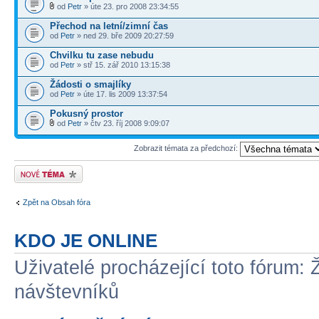
od
Petr
» úte 23. pro 2008 23:34:55
Přechod na letní/zimní čas
od
Petr
» ned 29. bře 2009 20:27:59
Chvilku tu zase nebudu
od
Petr
» stř 15. zář 2010 13:15:38
Žádosti o smajlíky
od
Petr
» úte 17. lis 2009 13:37:54
Pokusný prostor
od
Petr
» čtv 23. říj 2008 9:09:07
Zobrazit témata za předchozí:
Odeslat nové téma
Zpět na Obsah fóra
KDO JE ONLINE
Uživatelé procházející toto fórum: 
návštevníků