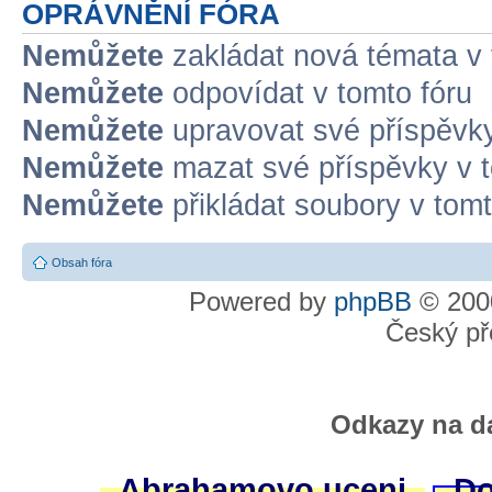
OPRÁVNĚNÍ FÓRA
Nemůžete
zakládat nová témata v 
Nemůžete
odpovídat v tomto fóru
Nemůžete
upravovat své příspěvky
Nemůžete
mazat své příspěvky v t
Nemůžete
přikládat soubory v tomt
Obsah fóra
Powered by
phpBB
© 2000
Český př
Odkazy na da
Abrahamovo uceni
Do