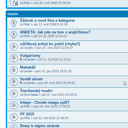
od
Petr
» sob 10. kvě 2008 20:36:54
TÉMATA
Žádosti o nové fóra a kategorie
od
Petr
» úte 13. kvě 2008 5:41:00
ANKETA: Jak jste na tom s angličtinou?
od
Petr
» pát 14. lis 2008 11:04:22
zážitkový pobyt bo pobit (chyba?)
od
vyc81
» pon 27. úno 2023 12:00:37
Vulgarismy
od
armin
» stř 21. říj 2020 11:19:21
Mahakálí
od
armin
» pon 23. pro 2019 19:01:42
Vostál ašram
od
armin
» pon 06. kvě 2019 20:05:50
Šienšanský mudrc
od
Eva Nada
» pát 15. úno 2019 16:59:21
Intago - Chcete intaga zpět?
od
Petr
» pon 04. úno 2019 17:58:02
PF 2019
od
Petr
» úte 01. led 2019 22:39:24
Dotaz k náplni stránek