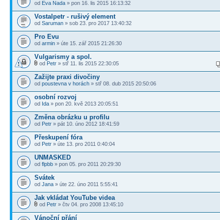
od
Eva Nada
» pon 16. lis 2015 16:13:32
Vostalpetr - rušivý element
od
Saruman
» sob 23. pro 2017 13:40:32
Pro Evu
od
armin
» úte 15. zář 2015 21:26:30
Vulgarismy a spol.
od
Petr
» stř 11. lis 2015 22:30:05
Zažijte praxi divočiny
od
poustevna v horách
» stř 08. dub 2015 20:50:06
osobní rozvoj
od
Ida
» pon 20. kvě 2013 20:05:51
Změna obrázku u profilu
od
Petr
» pát 10. úno 2012 18:41:59
Přeskupení fóra
od
Petr
» úte 13. pro 2011 0:40:04
UNMASKED
od
flpbb
» pon 05. pro 2011 20:29:30
Svátek
od
Jana
» úte 22. úno 2011 5:55:41
Jak vkládat YouTube videa
od
Petr
» čtv 04. pro 2008 13:45:10
Vánoční přání