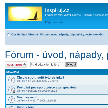
inspiruj.cz
Fórum pro Vaši vnitřní inspiraci - Inspiruj a nech se in
Přejít na obsah
Obsah fóra
‹
Obecné
‹
Fórum - úvod, nápady, připomínky, technické věci
Fórum - úvod, nápady, 
Odeslat nové téma
OZNÁMENÍ
Chcete spolutvořit tyto stránky?
od
Petr
» stř 29. dub 2009 21:49:43
Povídání pro spolutvůrce a přispěvatele
od
Petr
» pon 26. led 2009 9:18:14
Novinky na fóru
od
Petr
» čtv 30. říj 2008 13:36:55
Úvod k fóru