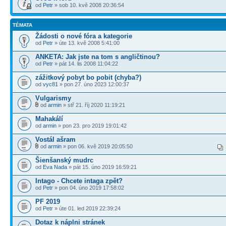
od
Petr
» sob 10. kvě 2008 20:36:54
TÉMATA
Žádosti o nové fóra a kategorie
od
Petr
» úte 13. kvě 2008 5:41:00
ANKETA: Jak jste na tom s angličtinou?
od
Petr
» pát 14. lis 2008 11:04:22
zážitkový pobyt bo pobit (chyba?)
od
vyc81
» pon 27. úno 2023 12:00:37
Vulgarismy
od
armin
» stř 21. říj 2020 11:19:21
Mahakálí
od
armin
» pon 23. pro 2019 19:01:42
Vostál ašram
od
armin
» pon 06. kvě 2019 20:05:50
Šienšanský mudrc
od
Eva Nada
» pát 15. úno 2019 16:59:21
Intago - Chcete intaga zpět?
od
Petr
» pon 04. úno 2019 17:58:02
PF 2019
od
Petr
» úte 01. led 2019 22:39:24
Dotaz k náplni stránek