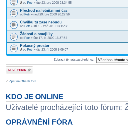
od
Petr
» úte 23. pro 2008 23:34:55
Přechod na letní/zimní čas
od
Petr
» ned 29. bře 2009 20:27:59
Chvilku tu zase nebudu
od
Petr
» stř 15. zář 2010 13:15:38
Žádosti o smajlíky
od
Petr
» úte 17. lis 2009 13:37:54
Pokusný prostor
od
Petr
» čtv 23. říj 2008 9:09:07
Zobrazit témata za předchozí:
Odeslat nové téma
Zpět na Obsah fóra
KDO JE ONLINE
Uživatelé procházející toto fórum: 
OPRÁVNĚNÍ FÓRA