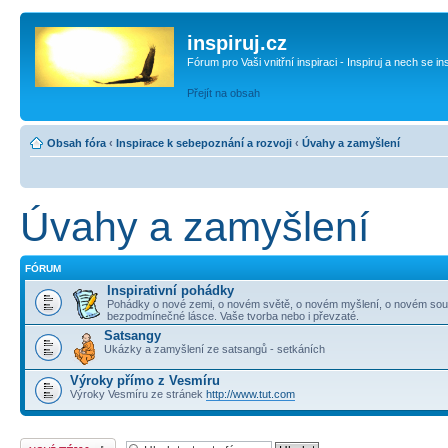
inspiruj.cz
Fórum pro Vaši vnitřní inspiraci - Inspiruj a nech se in
Přejít na obsah
Obsah fóra
‹
Inspirace k sebepoznání a rozvoji
‹
Úvahy a zamyšlení
Úvahy a zamyšlení
FÓRUM
Inspirativní pohádky
Pohádky o nové zemi, o novém světě, o novém myšlení, o novém soužit
bezpodmínečné lásce. Vaše tvorba nebo i převzaté.
Satsangy
Ukázky a zamyšlení ze satsangů - setkáních
Výroky přímo z Vesmíru
Výroky Vesmíru ze stránek
http://www.tut.com
Odeslat nové téma