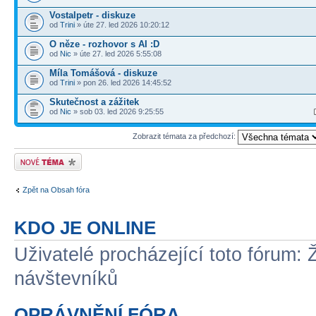
Vostalpetr - diskuze
od
Trini
» úte 27. led 2026 10:20:12
O něze - rozhovor s AI :D
od
Nic
» úte 27. led 2026 5:55:08
Míla Tomášová - diskuze
od
Trini
» pon 26. led 2026 14:45:52
Skutečnost a zážitek
od
Nic
» sob 03. led 2026 9:25:55
Zobrazit témata za předchozí:
Odeslat nové téma
Zpět na Obsah fóra
KDO JE ONLINE
Uživatelé procházející toto fórum: 
návštevníků
OPRÁVNĚNÍ FÓRA