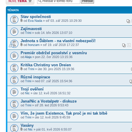
TÉMATA
Stav společnosti
od
Eva Nada
» stř 03. zář 2025 10:29:30
Zajímavosti
od
Trini
» sob 14. bře 2026 13:07:10
Jednota s Ďáblem - na vlastní nebezpečí!
od
honzam
» stř 19. zář 2018 17:22:37
1
Premiér obdržel poselství z vesmíru
od
Alaja
» pon 22. čer 2020 13:15:36
Kritika Christiny von Dreien
od
Trini
» úte 30. pro 2025 15:19:36
Různé inspirace
od
Trini
» ned 07. zář 2025 15:54:36
Trojí ověření
od
Nic
» úte 12. kvě 2026 16:51:32
Jana/Nic a Vostalpetr - diskuze
od
Trini
» stř 28. led 2026 9:53:43
Vím, že jsem Existence, Tak proč je mi tak blbě
od
Trini
» úte 12. kvě 2026 9:45:59
Vasány
od
Nic
» pát 01. kvě 2026 6:55:07