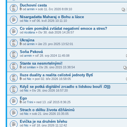
Duchovní cesta
od
armin
» sob 11. črc 2020 8:09:10
Nisargadatta Maharaj o Bohu a lásce
od
Nic
» stř 06. kvě 2026 10:11:10
Co vám pomáhá zvládat negativní emoce a stres?
od
ricolána
» čtv 30. dub 2026 14:26:57
Ukrajina
od
armin
» úte 23. pro 2025 13:52:01
Soňa Peková
od
armin
» stř 28. srp 2024 11:45:08
Stante sa nesmrtelnými!
od
smilan
» čtv 26. úno 2015 15:38:54
Iluze duality a realita celistvé jednoty Bytí
od
Nic
» pon 02. bře 2026 16:58:05
Když se potká digitální zrcadlo s lidskou bouří :D)))
od
Nic
» čtv 26. úno 2026 16:57:20
Ego
od
Trini
» ned 13. zář 2015 8:36:25
Strach o délku života džňáninů
od
Nic
» sob 21. úno 2026 15:35:05
Evička je na druhém břehu
od
Nic
» stř 18. úno 2026 11:12:42