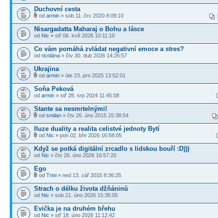
Duchovní cesta
od
armin
» sob 11. črc 2020 8:09:10
Nisargadatta Maharaj o Bohu a lásce
od
Nic
» stř 06. kvě 2026 10:11:10
Co vám pomáhá zvládat negativní emoce a stres?
od
ricolána
» čtv 30. dub 2026 14:26:57
Ukrajina
od
armin
» úte 23. pro 2025 13:52:01
Soňa Peková
od
armin
» stř 28. srp 2024 11:45:08
Stante sa nesmrtelnými!
od
smilan
» čtv 26. úno 2015 15:38:54
Iluze duality a realita celistvé jednoty Bytí
od
Nic
» pon 02. bře 2026 16:58:05
Když se potká digitální zrcadlo s lidskou bouří :D)))
od
Nic
» čtv 26. úno 2026 16:57:20
Ego
od
Trini
» ned 13. zář 2015 8:36:25
Strach o délku života džňáninů
od
Nic
» sob 21. úno 2026 15:35:05
Evička je na druhém břehu
od
Nic
» stř 18. úno 2026 11:12:42