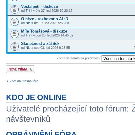
Vostalpetr - diskuze
od
Trini
» úte 27. led 2026 10:20:12
O něze - rozhovor s AI :D
od
Nic
» úte 27. led 2026 5:55:08
Míla Tomášová - diskuze
od
Trini
» pon 26. led 2026 14:45:52
Skutečnost a zážitek
od
Nic
» sob 03. led 2026 9:25:55
Zobrazit témata za předchozí:
Odeslat nové téma
Zpět na Obsah fóra
KDO JE ONLINE
Uživatelé procházející toto fórum: 
návštevníků
OPRÁVNĚNÍ FÓRA