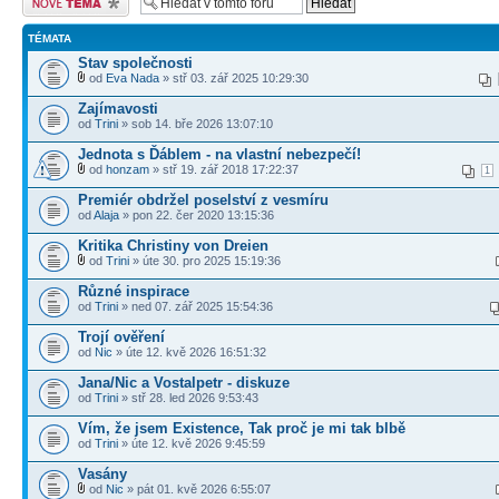
TÉMATA
Stav společnosti
od
Eva Nada
» stř 03. zář 2025 10:29:30
Zajímavosti
od
Trini
» sob 14. bře 2026 13:07:10
Jednota s Ďáblem - na vlastní nebezpečí!
od
honzam
» stř 19. zář 2018 17:22:37
1
Premiér obdržel poselství z vesmíru
od
Alaja
» pon 22. čer 2020 13:15:36
Kritika Christiny von Dreien
od
Trini
» úte 30. pro 2025 15:19:36
Různé inspirace
od
Trini
» ned 07. zář 2025 15:54:36
Trojí ověření
od
Nic
» úte 12. kvě 2026 16:51:32
Jana/Nic a Vostalpetr - diskuze
od
Trini
» stř 28. led 2026 9:53:43
Vím, že jsem Existence, Tak proč je mi tak blbě
od
Trini
» úte 12. kvě 2026 9:45:59
Vasány
od
Nic
» pát 01. kvě 2026 6:55:07