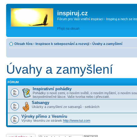
inspiruj.cz
Fórum pro Vaši vnitřní inspiraci - Inspiruj a nech se in
Přejít na obsah
Obsah fóra
‹
Inspirace k sebepoznání a rozvoji
‹
Úvahy a zamyšlení
Úvahy a zamyšlení
FÓRUM
Inspirativní pohádky
Pohádky o nové zemi, o novém světě, o novém myšlení, o novém soužit
bezpodmínečné lásce. Vaše tvorba nebo i převzaté.
Satsangy
Ukázky a zamyšlení ze satsangů - setkáních
Výroky přímo z Vesmíru
Výroky Vesmíru ze stránek
http://www.tut.com
Odeslat nové téma