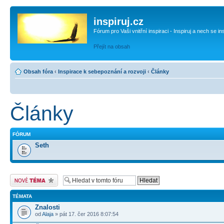
inspiruj.cz
Fórum pro Vaši vnitřní inspiraci - Inspiruj a nech se in
Přejít na obsah
Obsah fóra
‹
Inspirace k sebepoznání a rozvoji
‹
Články
Články
FÓRUM
Seth
Odeslat nové téma
TÉMATA
Znalosti
od
Alaja
» pát 17. čer 2016 8:07:54