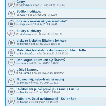
Čakry
od
bodvaru
» sob 21. úno 2009 11:34:59
Světlo meditace.
od
Alaja
» sob 17. čer 2017 3:30:09
Kde se v mozku ukrývá kreativita?
od
Alaja
» sob 22. dub 2017 9:48:42
Elixíry a lektvary
od
Monika
» pát 30. zář 2016 9:36:03
diskuze k vláknu Elixíry a lektvary
od
Monika
» pát 30. zář 2016 11:36:48
Materiální bohatství x duchovno - Eckhart Tolle
od
Inspirovač.cz
» čtv 06. srp 2015 15:27:20
Don Miguel Ruiz: Jak být šťastný
od
Jana
» ned 08. úno 2015 16:40:53
Léčivé kameny
od
Darges
» pát 08. kvě 2009 10:04:42
Nic nechtěj, nebo-li nic si nepřej
od
Monika
» čtv 09. led 2014 11:42:37
Uvědomění je tvé pravé já - Francis Lucille
od
Monika
» čtv 10. led 2013 12:19:47
Začni tím, že si uvědomuješ - Sailor Bob
od
Monika
» stř 09. led 2013 15:47:47