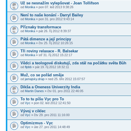
Už se nesnažím vylepšovat - Joan Tollifson
od
Monika
» pon 07. led 2013 9:38:26
Není to naše konání - Darryl Bailey
od
Monika
» pon 31. pro 2012 9:43:14
Příznaky transformace
od
Monika
» pát 26. říj 2012 8:39:37
Pátá dimenze a její principy
od
Monika
» čtv 25. říj 2012 10:26:15
Tři roviny relaxace - R. Balsekar
od
Monika
» stř 31. říj 2012 15:22:17
Vědci a teologové diskutují, zda stál na počátku světa Bůh
od
flpbb
» pát 19. říj 2012 18:32:11
Muž, co se pořád směje
od
jamajsky.drap
» ned 25. bře 2012 15:07:57
Dikša a Oneness Univerzity India
od
Martin Danes
» čtv 01. pro 2011 22:46:05
To to tu píšu Vyc pro To
od
Vyc
» pon 02. led 2012 12:41:50
Vývoj v ciklec
od
Vyc
» čtv 29. pro 2011 11:16:00
Optimizmus - Vyc
od
Vyc
» úte 27. pro 2011 14:48:49