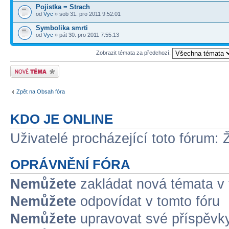
Pojistka = Strach
od
Vyc
» sob 31. pro 2011 9:52:01
Symbolika smrti
od
Vyc
» pát 30. pro 2011 7:55:13
Zobrazit témata za předchozí:
Odeslat nové téma
Zpět na Obsah fóra
KDO JE ONLINE
Uživatelé procházející toto fórum: 
OPRÁVNĚNÍ FÓRA
Nemůžete
zakládat nová témata v 
Nemůžete
odpovídat v tomto fóru
Nemůžete
upravovat své příspěvky