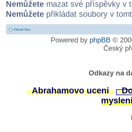
Nemůžete
mazat své příspěvky v t
Nemůžete
přikládat soubory v tomt
Obsah fóra
Powered by
phpBB
© 2000
Český př
Odkazy na da
Abrahamovo uceni
Do
myslen