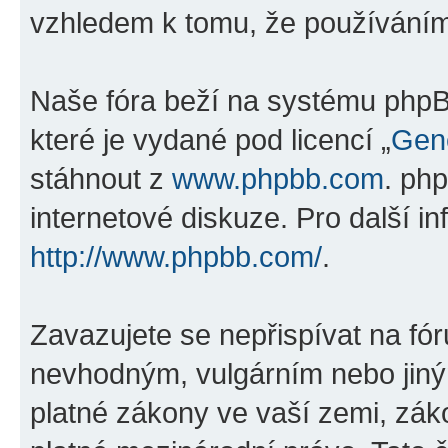
vzhledem k tomu, že používáním „
Naše fóra beží na systému phpBB
které je vydané pod licencí „
Gene
stáhnout z
www.phpbb.com
. ph
internetové diskuze. Pro další i
http://www.phpbb.com/
.
Zavazujete se nepřispívat na fó
nevhodným, vulgárním nebo jiný
platné zákony ve vaší zemi, zákon