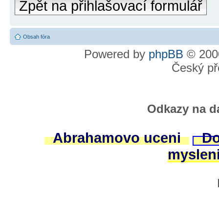
Zpět na přihlašovací formulář
Obsah fóra
Powered by
phpBB
© 2000
Český př
Odkazy na da
Abrahamovo uceni
Do
myslen