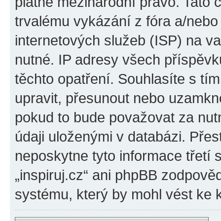
platné mezinárodní právo. Tato 
trvalému vykázání z fóra a/neb
internetových služeb (ISP) na v
nutné. IP adresy všech příspěvk
těchto opatření. Souhlasíte s tím
upravit, přesunout nebo uzamkno
pokud to bude považovat za nutn
údaji uloženými v databázi. Přes
neposkytne tyto informace třetí
„inspiruj.cz“ ani phpBB zodpověd
systému, který by mohl vést ke 