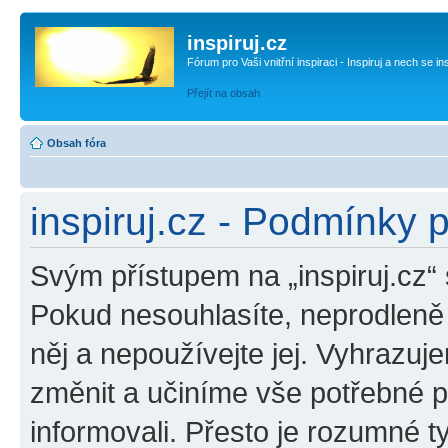
inspiruj.cz
Fórum pro Vaši vnitřní inspiraci - Inspiruj a nech se in
Přejít na obsah
Obsah fóra
inspiruj.cz - Podmínky 
Svým přístupem na „inspiruj.cz“
Pokud nesouhlasíte, neprodleně o
něj a nepoužívejte jej. Vyhrazuj
změnit a učiníme vše potřebné 
informovali. Přesto je rozumné 