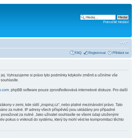
Pokročilé hledání
FAQ
Registrovat
Přihlásit se
 jej. Vyhrazujeme si právo tyto podmínky kdykoliv změnit a učiníme vše
 souhlasíte.
b.com
. phpBB software pouze zprostředkovává internetové diskuze. Pro další
kony v zemi, kde sídlí „inspiruj.cz“, nebo platné mezinárodní právo. Tato
náno za nutné. IP adresy všech příspěvků jsou ukládány pro případné
e považovat za nutné. Jako uživatel souhlasíte se všemi údaji uloženými
liv pokus o vniknutí do systému, který by mohl vést ke kompromitaci těchto