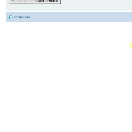
Zpět na přihlašovací formulář
Obsah fóra