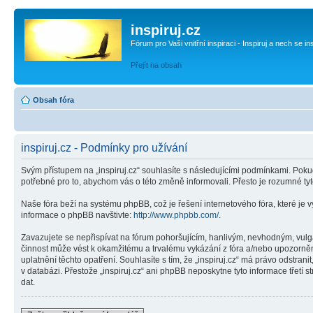
inspiruj.cz
Fórum pro Vaši vnitřní inspiraci - Inspiruj a nech se in
Přejít na obsah
Obsah fóra
inspiruj.cz - Podmínky pro užívání
Svým přístupem na „inspiruj.cz“ souhlasíte s následujícími podmínkami. Pokud
potřebné pro to, abychom vás o této změně informovali. Přesto je rozumné ty
Naše fóra beží na systému phpBB, což je řešení internetového fóra, které je v
informace o phpBB navštivte:
http://www.phpbb.com/
.
Zavazujete se nepřispívat na fórum pohoršujícím, hanlivým, nevhodným, vulgár
činnost může vést k okamžitému a trvalému vykázání z fóra a/nebo upozorněn
uplatnění těchto opatření. Souhlasíte s tím, že „inspiruj.cz“ má právo odstr
v databázi. Přestože „inspiruj.cz“ ani phpBB neposkytne tyto informace třetí
dat.