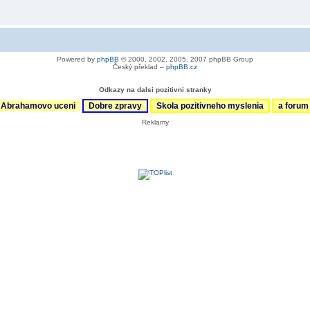
Powered by
phpBB
© 2000, 2002, 2005, 2007 phpBB Group
Český překlad –
phpBB.cz
Odkazy na dalsi pozitivni stranky
Abrahamovo uceni
Dobre zpravy
Skola pozitivneho myslenia
a foru
Reklamy