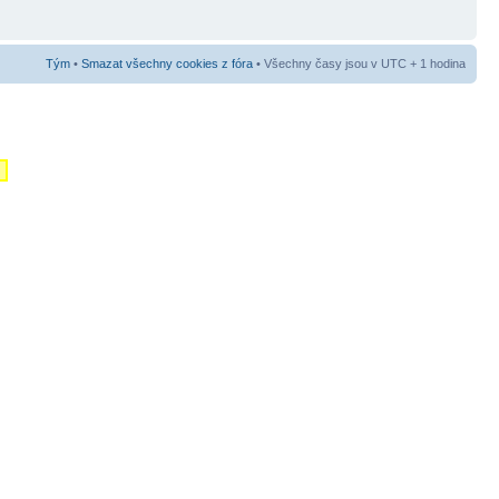
Tým
•
Smazat všechny cookies z fóra
• Všechny časy jsou v UTC + 1 hodina
m