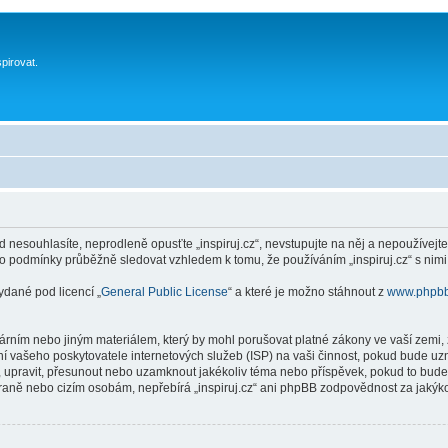
spirovat.
 nesouhlasíte, neprodleně opusťte „inspiruj.cz“, nevstupujte na něj a nepoužívejte
to podmínky průběžně sledovat vzhledem k tomu, že používáním „inspiruj.cz“ s nimi
ydané pod licencí „
General Public License
“ a které je možno stáhnout z
www.phpb
ním nebo jiným materiálem, který by mohl porušovat platné zákony ve vaší zemi, zá
í vašeho poskytovatele internetových služeb (ISP) na vaši činnost, pokud bude uz
anit, upravit, přesunout nebo uzamknout jakékoliv téma nebo příspěvek, pokud to bud
 straně nebo cizím osobám, nepřebírá „inspiruj.cz“ ani phpBB zodpovědnost za jakýko