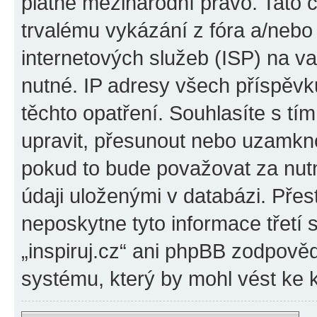
platné mezinárodní právo. Tato 
trvalému vykázání z fóra a/neb
internetových služeb (ISP) na v
nutné. IP adresy všech příspěvk
těchto opatření. Souhlasíte s tím
upravit, přesunout nebo uzamkno
pokud to bude považovat za nutn
údaji uloženými v databázi. Přes
neposkytne tyto informace třetí
„inspiruj.cz“ ani phpBB zodpověd
systému, který by mohl vést ke 