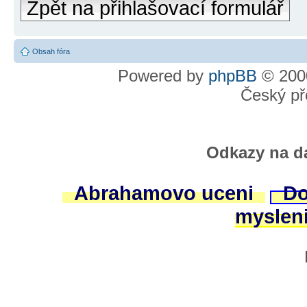
Zpět na přihlašovací formulář
Obsah fóra
Powered by
phpBB
© 2000
Český př
Odkazy na da
Abrahamovo uceni
Do
myslen