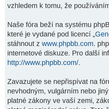
vzhledem k tomu, že používáním „
Naše fóra beží na systému phpBB
které je vydané pod licencí „
Gene
stáhnout z
www.phpbb.com
. ph
internetové diskuze. Pro další i
http://www.phpbb.com/
.
Zavazujete se nepřispívat na fó
nevhodným, vulgárním nebo jiný
platné zákony ve vaší zemi, zákon