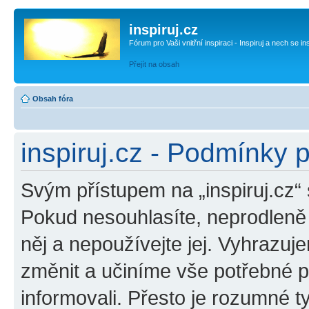
inspiruj.cz
Fórum pro Vaši vnitřní inspiraci - Inspiruj a nech se in
Přejít na obsah
Obsah fóra
inspiruj.cz - Podmínky 
Svým přístupem na „inspiruj.cz“
Pokud nesouhlasíte, neprodleně o
něj a nepoužívejte jej. Vyhrazuj
změnit a učiníme vše potřebné 
informovali. Přesto je rozumné 