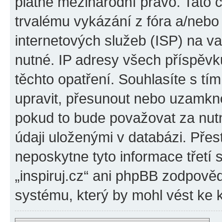
platné mezinárodní právo. Tato 
trvalému vykázání z fóra a/neb
internetových služeb (ISP) na v
nutné. IP adresy všech příspěvk
těchto opatření. Souhlasíte s tím
upravit, přesunout nebo uzamkno
pokud to bude považovat za nutn
údaji uloženými v databázi. Přes
neposkytne tyto informace třetí
„inspiruj.cz“ ani phpBB zodpověd
systému, který by mohl vést ke 