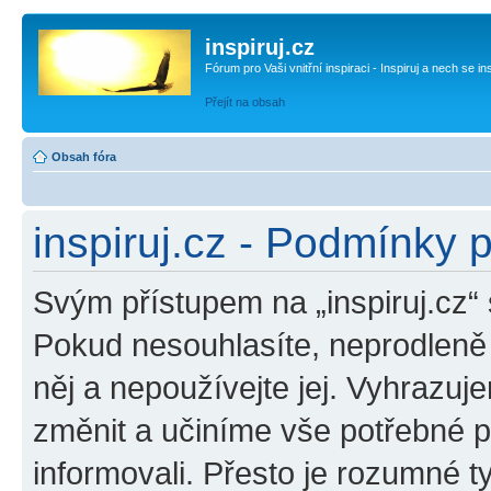
inspiruj.cz
Fórum pro Vaši vnitřní inspiraci - Inspiruj a nech se in
Přejít na obsah
Obsah fóra
inspiruj.cz - Podmínky 
Svým přístupem na „inspiruj.cz“
Pokud nesouhlasíte, neprodleně o
něj a nepoužívejte jej. Vyhrazuj
změnit a učiníme vše potřebné 
informovali. Přesto je rozumné 