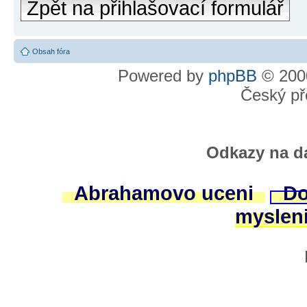
Zpět na přihlašovací formulář
Obsah fóra
Powered by
phpBB
© 2000
Český př
Odkazy na da
Abrahamovo uceni
Do
myslen