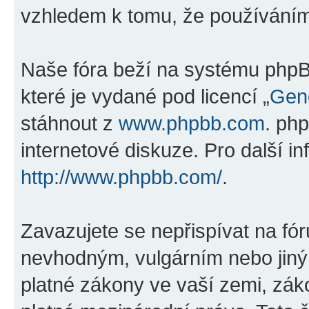
vzhledem k tomu, že používáním „
Naše fóra beží na systému phpBB
které je vydané pod licencí „
Gene
stáhnout z
www.phpbb.com
. ph
internetové diskuze. Pro další i
http://www.phpbb.com/
.
Zavazujete se nepřispívat na fó
nevhodným, vulgárním nebo jiný
platné zákony ve vaší zemi, zákon