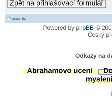
Zpět na přihlašovací formulář
Obsah fóra
Powered by
phpBB
© 2000
Český př
Odkazy na da
Abrahamovo uceni
Do
myslen