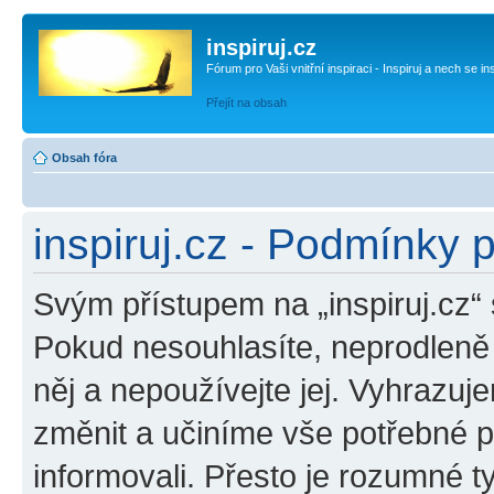
inspiruj.cz
Fórum pro Vaši vnitřní inspiraci - Inspiruj a nech se in
Přejít na obsah
Obsah fóra
inspiruj.cz - Podmínky 
Svým přístupem na „inspiruj.cz“
Pokud nesouhlasíte, neprodleně o
něj a nepoužívejte jej. Vyhrazuj
změnit a učiníme vše potřebné 
informovali. Přesto je rozumné 