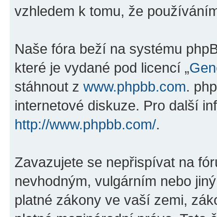
vzhledem k tomu, že používáním „
Naše fóra beží na systému phpBB
které je vydané pod licencí „
Gene
stáhnout z
www.phpbb.com
. ph
internetové diskuze. Pro další i
http://www.phpbb.com/
.
Zavazujete se nepřispívat na fó
nevhodným, vulgárním nebo jiný
platné zákony ve vaší zemi, zákon