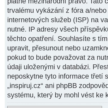
platné mezinárodní právo. Tato 
trvalému vykázání z fóra a/neb
internetových služeb (ISP) na v
nutné. IP adresy všech příspěvk
těchto opatření. Souhlasíte s tím
upravit, přesunout nebo uzamkno
pokud to bude považovat za nutn
údaji uloženými v databázi. Přes
neposkytne tyto informace třetí
„inspiruj.cz“ ani phpBB zodpověd
systému, který by mohl vést ke 