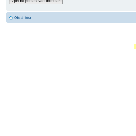
Zpět na přihlašovací formulář
Obsah fóra