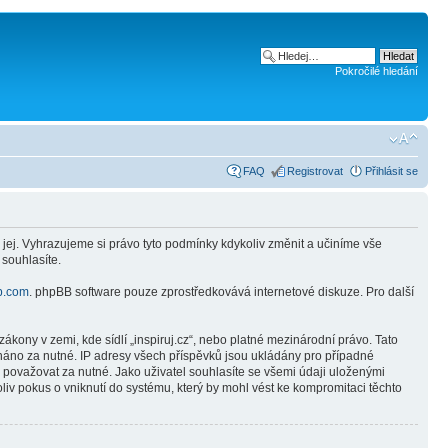
Pokročilé hledání
FAQ
Registrovat
Přihlásit se
 jej. Vyhrazujeme si právo tyto podmínky kdykoliv změnit a učiníme vše
 souhlasíte.
b.com
. phpBB software pouze zprostředkovává internetové diskuze. Pro další
kony v zemi, kde sídlí „inspiruj.cz“, nebo platné mezinárodní právo. Tato
náno za nutné. IP adresy všech příspěvků jsou ukládány pro případné
e považovat za nutné. Jako uživatel souhlasíte se všemi údaji uloženými
liv pokus o vniknutí do systému, který by mohl vést ke kompromitaci těchto