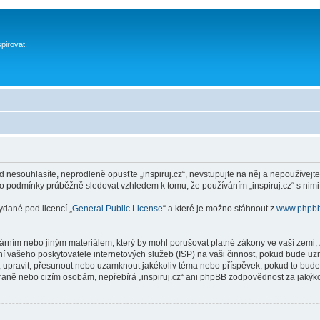
spirovat.
 nesouhlasíte, neprodleně opusťte „inspiruj.cz“, nevstupujte na něj a nepoužívejte
to podmínky průběžně sledovat vzhledem k tomu, že používáním „inspiruj.cz“ s nimi
ydané pod licencí „
General Public License
“ a které je možno stáhnout z
www.phpb
ním nebo jiným materiálem, který by mohl porušovat platné zákony ve vaší zemi, zá
í vašeho poskytovatele internetových služeb (ISP) na vaši činnost, pokud bude uz
anit, upravit, přesunout nebo uzamknout jakékoliv téma nebo příspěvek, pokud to bud
 straně nebo cizím osobám, nepřebírá „inspiruj.cz“ ani phpBB zodpovědnost za jakýko