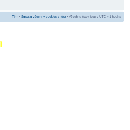
Tým
•
Smazat všechny cookies z fóra
• Všechny časy jsou v UTC + 1 hodina
m