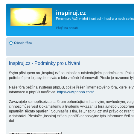
inspiruj.cz
Fórum pro Vaši vnitřní inspiraci - Inspiruj a nech se in
Přejít na obsah
Obsah fóra
inspiruj.cz - Podmínky pro užívání
Svým přístupem na „inspiruj.cz“ souhlasíte s následujícími podmínkami. Pokud
potřebné pro to, abychom vás o této změně informovali. Přesto je rozumné ty
Naše fóra beží na systému phpBB, což je řešení internetového fóra, které je v
informace o phpBB navštivte:
http://www.phpbb.com/
.
Zavazujete se nepřispívat na fórum pohoršujícím, hanlivým, nevhodným, vulgár
činnost může vést k okamžitému a trvalému vykázání z fóra a/nebo upozorněn
uplatnění těchto opatření. Souhlasíte s tím, že „inspiruj.cz“ má právo odstr
v databázi. Přestože „inspiruj.cz“ ani phpBB neposkytne tyto informace třetí
dat.