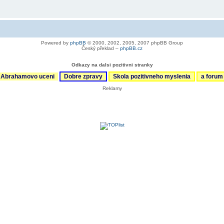
Powered by
phpBB
© 2000, 2002, 2005, 2007 phpBB Group
Český překlad –
phpBB.cz
Odkazy na dalsi pozitivni stranky
Abrahamovo uceni
Dobre zpravy
Skola pozitivneho myslenia
a foru
Reklamy