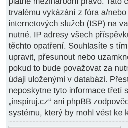
platné mezinárodní právo. Tato 
trvalému vykázání z fóra a/neb
internetových služeb (ISP) na v
nutné. IP adresy všech příspěvk
těchto opatření. Souhlasíte s tím
upravit, přesunout nebo uzamkno
pokud to bude považovat za nutn
údaji uloženými v databázi. Přes
neposkytne tyto informace třetí
„inspiruj.cz“ ani phpBB zodpověd
systému, který by mohl vést ke 