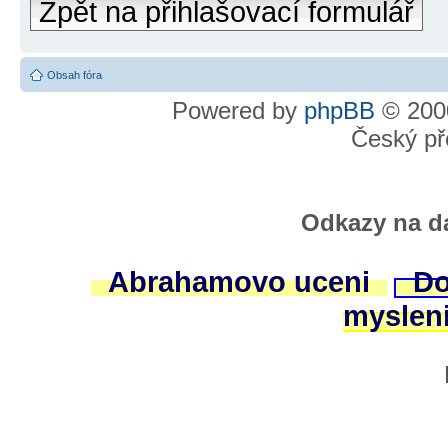
Zpět na přihlašovací formulář
Obsah fóra
Powered by
phpBB
© 2000
Český př
Odkazy na da
Abrahamovo uceni
Do
myslen