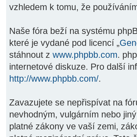
vzhledem k tomu, že používáním „
Naše fóra beží na systému phpBB
které je vydané pod licencí „
Gene
stáhnout z
www.phpbb.com
. ph
internetové diskuze. Pro další i
http://www.phpbb.com/
.
Zavazujete se nepřispívat na fó
nevhodným, vulgárním nebo jiný
platné zákony ve vaší zemi, zákon