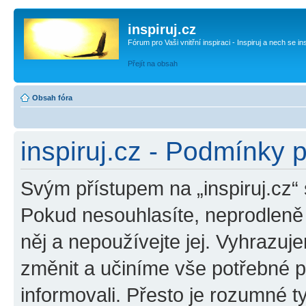
inspiruj.cz
Fórum pro Vaši vnitřní inspiraci - Inspiruj a nech se in
Přejít na obsah
Obsah fóra
inspiruj.cz - Podmínky 
Svým přístupem na „inspiruj.cz“
Pokud nesouhlasíte, neprodleně o
něj a nepoužívejte jej. Vyhrazuj
změnit a učiníme vše potřebné 
informovali. Přesto je rozumné 