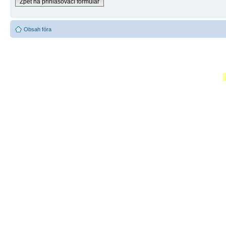
Zpět na přihlašovací formulář
Obsah fóra