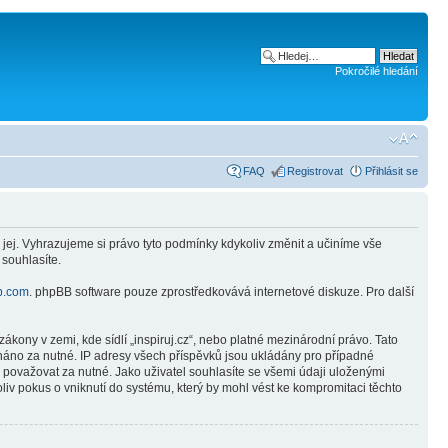
Pokročilé hledání
FAQ
Registrovat
Přihlásit se
 jej. Vyhrazujeme si právo tyto podmínky kdykoliv změnit a učiníme vše
 souhlasíte.
b.com
. phpBB software pouze zprostředkovává internetové diskuze. Pro další
kony v zemi, kde sídlí „inspiruj.cz“, nebo platné mezinárodní právo. Tato
náno za nutné. IP adresy všech příspěvků jsou ukládány pro případné
e považovat za nutné. Jako uživatel souhlasíte se všemi údaji uloženými
liv pokus o vniknutí do systému, který by mohl vést ke kompromitaci těchto