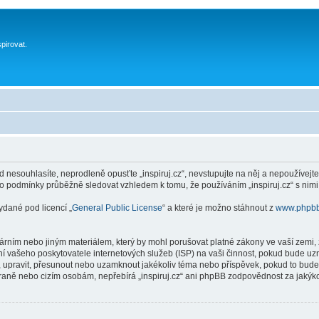
spirovat.
 nesouhlasíte, neprodleně opusťte „inspiruj.cz“, nevstupujte na něj a nepoužívejte
to podmínky průběžně sledovat vzhledem k tomu, že používáním „inspiruj.cz“ s nimi
ydané pod licencí „
General Public License
“ a které je možno stáhnout z
www.phpb
ním nebo jiným materiálem, který by mohl porušovat platné zákony ve vaší zemi, zá
í vašeho poskytovatele internetových služeb (ISP) na vaši činnost, pokud bude uz
anit, upravit, přesunout nebo uzamknout jakékoliv téma nebo příspěvek, pokud to bud
 straně nebo cizím osobám, nepřebírá „inspiruj.cz“ ani phpBB zodpovědnost za jakýko