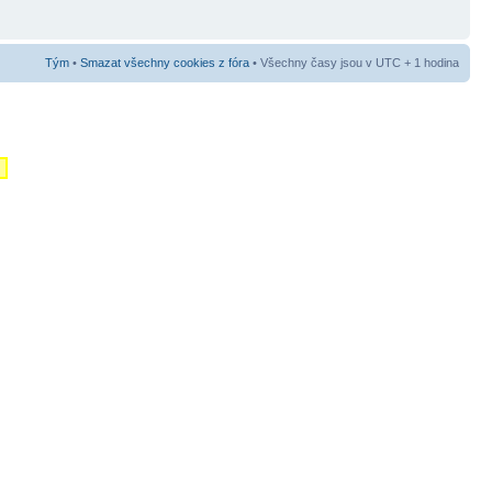
Tým
•
Smazat všechny cookies z fóra
• Všechny časy jsou v UTC + 1 hodina
m