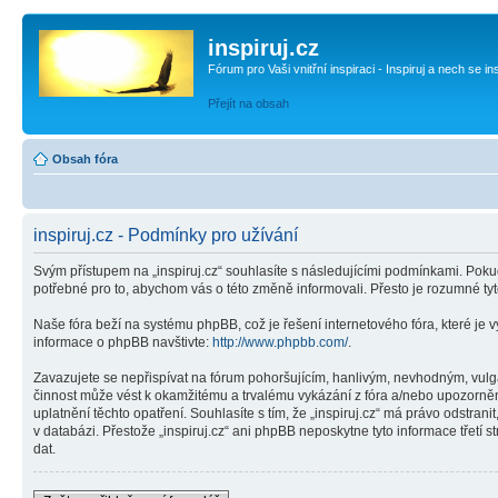
inspiruj.cz
Fórum pro Vaši vnitřní inspiraci - Inspiruj a nech se in
Přejít na obsah
Obsah fóra
inspiruj.cz - Podmínky pro užívání
Svým přístupem na „inspiruj.cz“ souhlasíte s následujícími podmínkami. Pokud
potřebné pro to, abychom vás o této změně informovali. Přesto je rozumné ty
Naše fóra beží na systému phpBB, což je řešení internetového fóra, které je v
informace o phpBB navštivte:
http://www.phpbb.com/
.
Zavazujete se nepřispívat na fórum pohoršujícím, hanlivým, nevhodným, vulgár
činnost může vést k okamžitému a trvalému vykázání z fóra a/nebo upozorněn
uplatnění těchto opatření. Souhlasíte s tím, že „inspiruj.cz“ má právo odstr
v databázi. Přestože „inspiruj.cz“ ani phpBB neposkytne tyto informace třetí
dat.