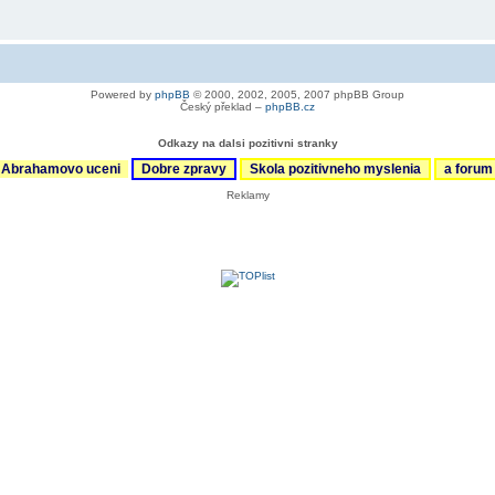
Powered by
phpBB
© 2000, 2002, 2005, 2007 phpBB Group
Český překlad –
phpBB.cz
Odkazy na dalsi pozitivni stranky
Abrahamovo uceni
Dobre zpravy
Skola pozitivneho myslenia
a foru
Reklamy