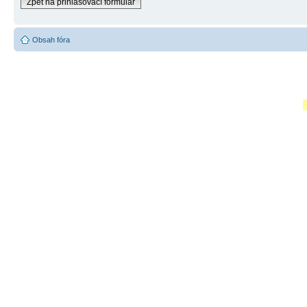
Zpět na přihlašovací formulář
Obsah fóra