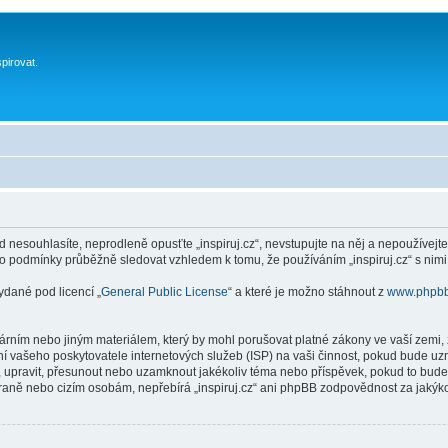
spirovat.
 nesouhlasíte, neprodleně opusťte „inspiruj.cz“, nevstupujte na něj a nepoužívejte
to podmínky průběžně sledovat vzhledem k tomu, že používáním „inspiruj.cz“ s nimi
ydané pod licencí „
General Public License
“ a které je možno stáhnout z
www.phpb
ním nebo jiným materiálem, který by mohl porušovat platné zákony ve vaší zemi, zá
í vašeho poskytovatele internetových služeb (ISP) na vaši činnost, pokud bude uz
anit, upravit, přesunout nebo uzamknout jakékoliv téma nebo příspěvek, pokud to bud
 straně nebo cizím osobám, nepřebírá „inspiruj.cz“ ani phpBB zodpovědnost za jakýko