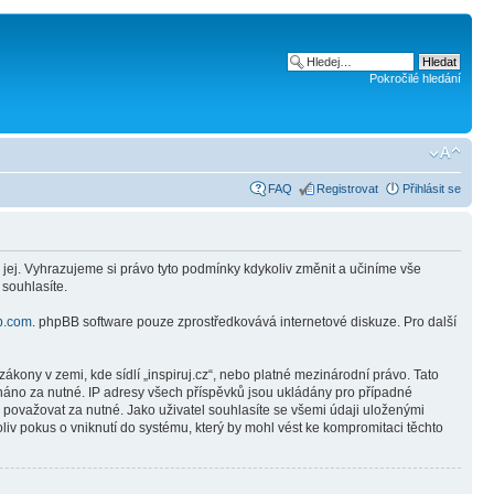
Pokročilé hledání
FAQ
Registrovat
Přihlásit se
 jej. Vyhrazujeme si právo tyto podmínky kdykoliv změnit a učiníme vše
 souhlasíte.
b.com
. phpBB software pouze zprostředkovává internetové diskuze. Pro další
kony v zemi, kde sídlí „inspiruj.cz“, nebo platné mezinárodní právo. Tato
náno za nutné. IP adresy všech příspěvků jsou ukládány pro případné
e považovat za nutné. Jako uživatel souhlasíte se všemi údaji uloženými
liv pokus o vniknutí do systému, který by mohl vést ke kompromitaci těchto