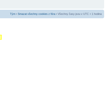
Tým
•
Smazat všechny cookies z fóra
• Všechny časy jsou v UTC + 1 hodina
m