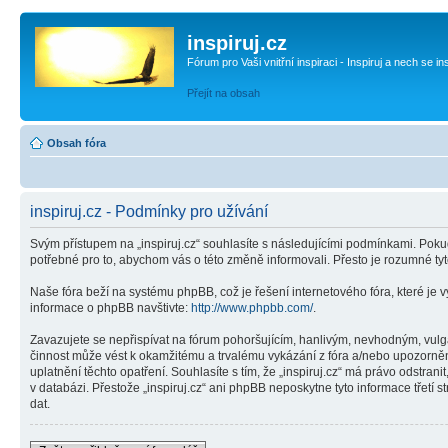
inspiruj.cz
Fórum pro Vaši vnitřní inspiraci - Inspiruj a nech se in
Přejít na obsah
Obsah fóra
inspiruj.cz - Podmínky pro užívání
Svým přístupem na „inspiruj.cz“ souhlasíte s následujícími podmínkami. Pokud
potřebné pro to, abychom vás o této změně informovali. Přesto je rozumné ty
Naše fóra beží na systému phpBB, což je řešení internetového fóra, které je v
informace o phpBB navštivte:
http://www.phpbb.com/
.
Zavazujete se nepřispívat na fórum pohoršujícím, hanlivým, nevhodným, vulgár
činnost může vést k okamžitému a trvalému vykázání z fóra a/nebo upozorněn
uplatnění těchto opatření. Souhlasíte s tím, že „inspiruj.cz“ má právo odstr
v databázi. Přestože „inspiruj.cz“ ani phpBB neposkytne tyto informace třetí
dat.