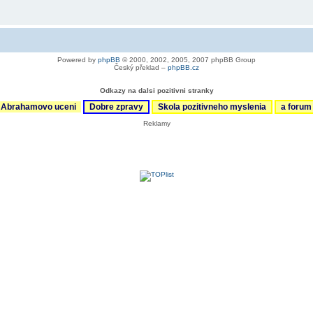
Powered by
phpBB
© 2000, 2002, 2005, 2007 phpBB Group
Český překlad –
phpBB.cz
Odkazy na dalsi pozitivni stranky
Abrahamovo uceni
Dobre zpravy
Skola pozitivneho myslenia
a foru
Reklamy