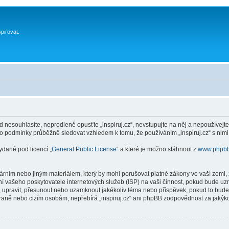
spirovat.
 nesouhlasíte, neprodleně opusťte „inspiruj.cz“, nevstupujte na něj a nepoužívejte
to podmínky průběžně sledovat vzhledem k tomu, že používáním „inspiruj.cz“ s nimi
ydané pod licencí „
General Public License
“ a které je možno stáhnout z
www.phpb
ním nebo jiným materiálem, který by mohl porušovat platné zákony ve vaší zemi, zá
í vašeho poskytovatele internetových služeb (ISP) na vaši činnost, pokud bude uz
anit, upravit, přesunout nebo uzamknout jakékoliv téma nebo příspěvek, pokud to bud
 straně nebo cizím osobám, nepřebírá „inspiruj.cz“ ani phpBB zodpovědnost za jakýko