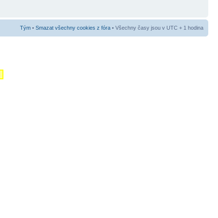
Tým
•
Smazat všechny cookies z fóra
• Všechny časy jsou v UTC + 1 hodina
m