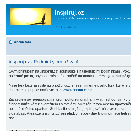
inspiruj.cz
Fórum pro Vaši vnitřní inspiraci - Inspiruj a nech se in
Přejít na obsah
Obsah fóra
inspiruj.cz - Podmínky pro užívání
Svým přístupem na „inspiruj.cz“ souhlasíte s následujícími podmínkami. Pokud
potřebné pro to, abychom vás o této změně informovali. Přesto je rozumné ty
Naše fóra beží na systému phpBB, což je řešení internetového fóra, které je v
informace o phpBB navštivte:
http://www.phpbb.com/
.
Zavazujete se nepřispívat na fórum pohoršujícím, hanlivým, nevhodným, vulgár
činnost může vést k okamžitému a trvalému vykázání z fóra a/nebo upozorněn
uplatnění těchto opatření. Souhlasíte s tím, že „inspiruj.cz“ má právo odstr
v databázi. Přestože „inspiruj.cz“ ani phpBB neposkytne tyto informace třetí
dat.