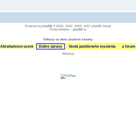
Powered by
phpBB
© 2000, 2002, 2005, 2007 phpBB Group
Český překlad –
phpBB.cz
Odkazy na dalsi pozitivni stranky
Abrahamovo uceni
Dobre zpravy
Skola pozitivneho myslenia
a foru
Reklamy