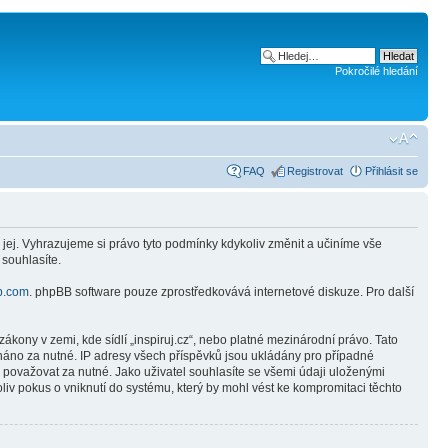
Pokročilé hledání
FAQ
Registrovat
Přihlásit se
 jej. Vyhrazujeme si právo tyto podmínky kdykoliv změnit a učiníme vše
 souhlasíte.
b.com
. phpBB software pouze zprostředkovává internetové diskuze. Pro další
kony v zemi, kde sídlí „inspiruj.cz“, nebo platné mezinárodní právo. Tato
náno za nutné. IP adresy všech příspěvků jsou ukládány pro případné
e považovat za nutné. Jako uživatel souhlasíte se všemi údaji uloženými
liv pokus o vniknutí do systému, který by mohl vést ke kompromitaci těchto