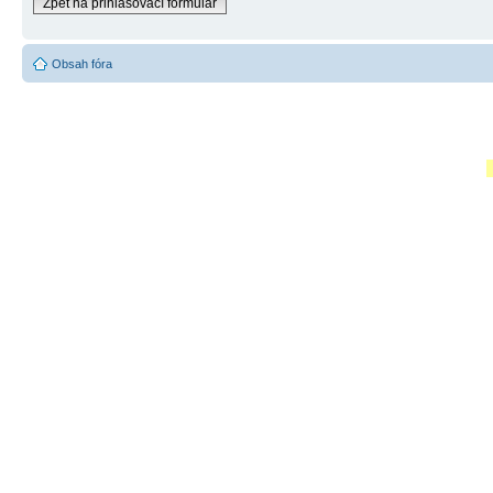
Zpět na přihlašovací formulář
Obsah fóra