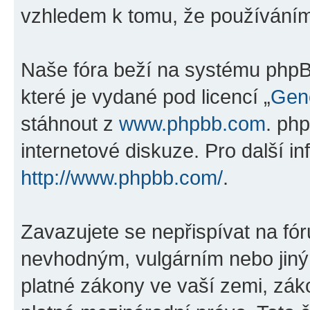
vzhledem k tomu, že používáním „
Naše fóra beží na systému phpBB
které je vydané pod licencí „
Gene
stáhnout z
www.phpbb.com
. ph
internetové diskuze. Pro další i
http://www.phpbb.com/
.
Zavazujete se nepřispívat na fó
nevhodným, vulgárním nebo jiný
platné zákony ve vaší zemi, zákon