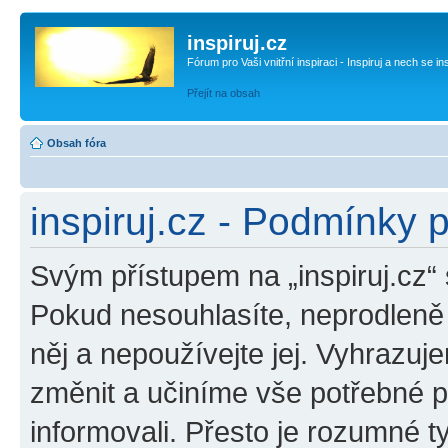
inspiruj.cz
Fórum pro Vaši vnitřní inspiraci - Inspiruj a nech se in
Přejít na obsah
Obsah fóra
inspiruj.cz - Podmínky 
Svým přístupem na „inspiruj.cz“
Pokud nesouhlasíte, neprodleně o
něj a nepoužívejte jej. Vyhrazuj
změnit a učiníme vše potřebné 
informovali. Přesto je rozumné 