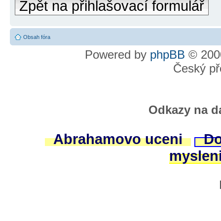
Zpět na přihlašovací formulář
Obsah fóra
Powered by
phpBB
© 2000
Český př
Odkazy na da
Abrahamovo uceni
Do
myslen