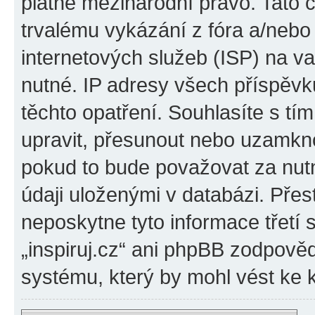
platné mezinárodní právo. Tato 
trvalému vykázání z fóra a/neb
internetových služeb (ISP) na v
nutné. IP adresy všech příspěvk
těchto opatření. Souhlasíte s tím
upravit, přesunout nebo uzamkno
pokud to bude považovat za nutn
údaji uloženými v databázi. Přes
neposkytne tyto informace třetí
„inspiruj.cz“ ani phpBB zodpověd
systému, který by mohl vést ke 