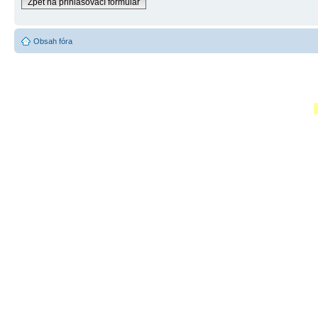
Zpět na přihlašovací formulář
Obsah fóra