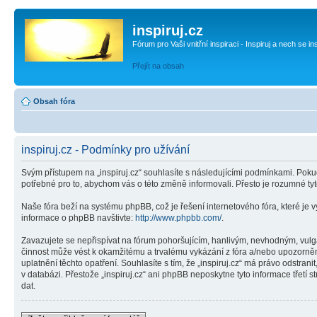
inspiruj.cz
Fórum pro Vaši vnitřní inspiraci - Inspiruj a nech se in
Přejít na obsah
Obsah fóra
inspiruj.cz - Podmínky pro užívání
Svým přístupem na „inspiruj.cz“ souhlasíte s následujícími podmínkami. Pokud
potřebné pro to, abychom vás o této změně informovali. Přesto je rozumné ty
Naše fóra beží na systému phpBB, což je řešení internetového fóra, které je v
informace o phpBB navštivte:
http://www.phpbb.com/
.
Zavazujete se nepřispívat na fórum pohoršujícím, hanlivým, nevhodným, vulgár
činnost může vést k okamžitému a trvalému vykázání z fóra a/nebo upozorněn
uplatnění těchto opatření. Souhlasíte s tím, že „inspiruj.cz“ má právo odstr
v databázi. Přestože „inspiruj.cz“ ani phpBB neposkytne tyto informace třetí
dat.