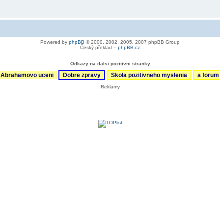
Powered by
phpBB
© 2000, 2002, 2005, 2007 phpBB Group
Český překlad –
phpBB.cz
Odkazy na dalsi pozitivni stranky
Abrahamovo uceni
Dobre zpravy
Skola pozitivneho myslenia
a foru
Reklamy