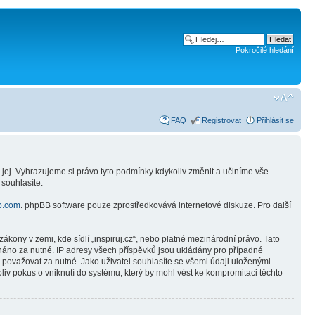
Pokročilé hledání
FAQ
Registrovat
Přihlásit se
 jej. Vyhrazujeme si právo tyto podmínky kdykoliv změnit a učiníme vše
 souhlasíte.
b.com
. phpBB software pouze zprostředkovává internetové diskuze. Pro další
kony v zemi, kde sídlí „inspiruj.cz“, nebo platné mezinárodní právo. Tato
náno za nutné. IP adresy všech příspěvků jsou ukládány pro případné
e považovat za nutné. Jako uživatel souhlasíte se všemi údaji uloženými
liv pokus o vniknutí do systému, který by mohl vést ke kompromitaci těchto