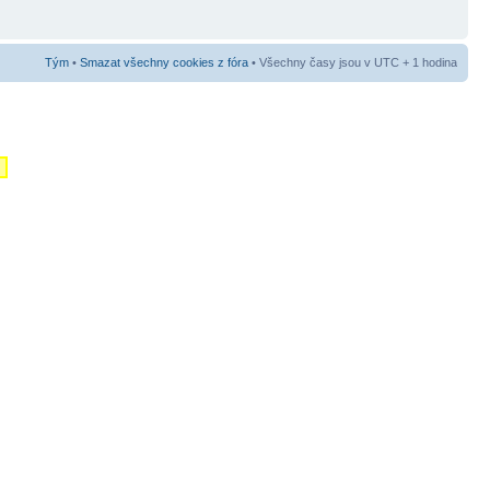
Tým
•
Smazat všechny cookies z fóra
• Všechny časy jsou v UTC + 1 hodina
m