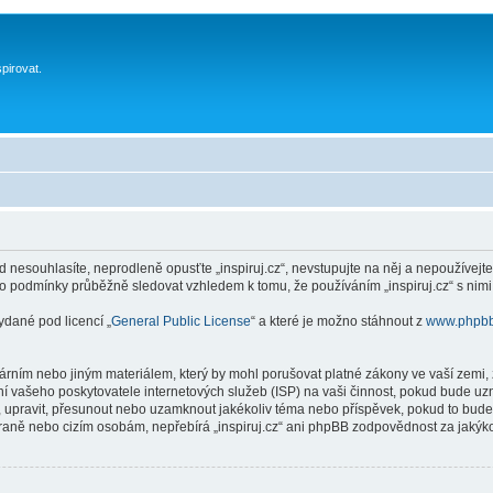
spirovat.
 nesouhlasíte, neprodleně opusťte „inspiruj.cz“, nevstupujte na něj a nepoužívejte
to podmínky průběžně sledovat vzhledem k tomu, že používáním „inspiruj.cz“ s nimi
ydané pod licencí „
General Public License
“ a které je možno stáhnout z
www.phpb
ním nebo jiným materiálem, který by mohl porušovat platné zákony ve vaší zemi, zá
í vašeho poskytovatele internetových služeb (ISP) na vaši činnost, pokud bude uz
anit, upravit, přesunout nebo uzamknout jakékoliv téma nebo příspěvek, pokud to bud
 straně nebo cizím osobám, nepřebírá „inspiruj.cz“ ani phpBB zodpovědnost za jakýko